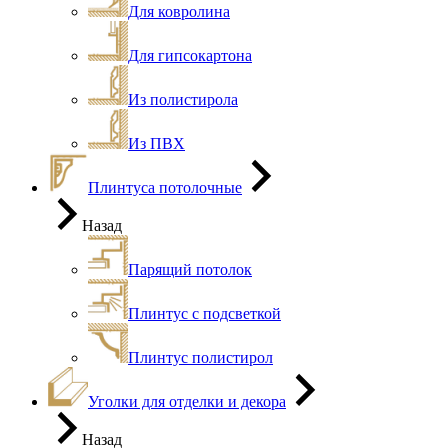
Для ковролина
Для гипсокартона
Из полистирола
Из ПВХ
Плинтуса потолочные
Назад
Парящий потолок
Плинтус с подсветкой
Плинтус полистирол
Уголки для отделки и декора
Назад