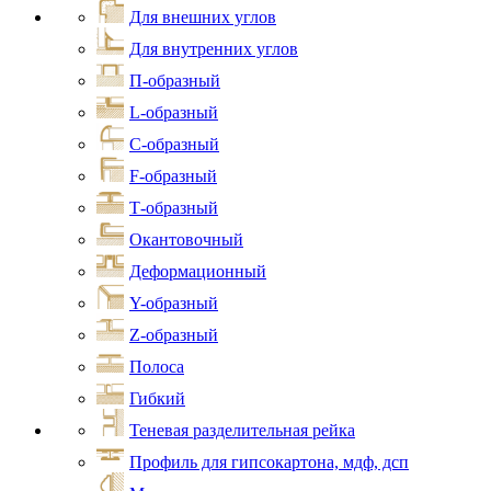
Для внешних углов
Для внутренних углов
П-образный
L-образный
С-образный
F-образный
Т-образный
Окантовочный
Деформационный
Y-образный
Z-образный
Полоса
Гибкий
Теневая разделительная рейка
Профиль для гипсокартона, мдф, дсп