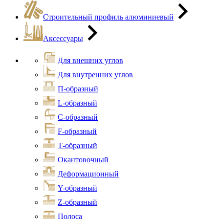
Строительный профиль алюминиевый
Аксессуары
Для внешних углов
Для внутренних углов
П-образный
L-образный
С-образный
F-образный
Т-образный
Окантовочный
Деформационный
Y-образный
Z-образный
Полоса