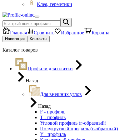
Клея, герметики
Главная
Сравнить
Избранное
Корзина
Навигация
Контакты
Каталог товаров
Профили для плитки
Назад
Для внешних углов
Назад
F - профиль
Т - профиль
Угловой профиль (г-образный)
Полукруглый профиль (с-образный)
Y - профиль
Квадратный профиль