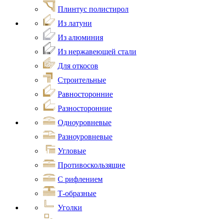
Плинтус полистирол
Из латуни
Из алюминия
Из нержавеющей стали
Для откосов
Строительные
Равносторонние
Разносторонние
Одноуровневые
Разноуровневые
Угловые
Противоскользящие
С рифлением
Т-образные
Уголки