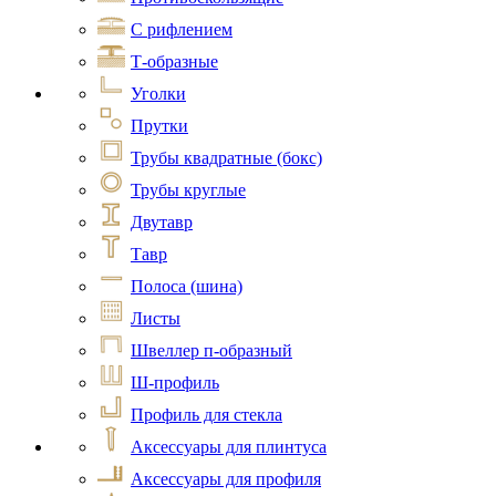
С рифлением
Т-образные
Уголки
Прутки
Трубы квадратные (бокс)
Трубы круглые
Двутавр
Тавр
Полоса (шина)
Листы
Швеллер п-образный
Ш-профиль
Профиль для стекла
Аксессуары для плинтуса
Аксессуары для профиля