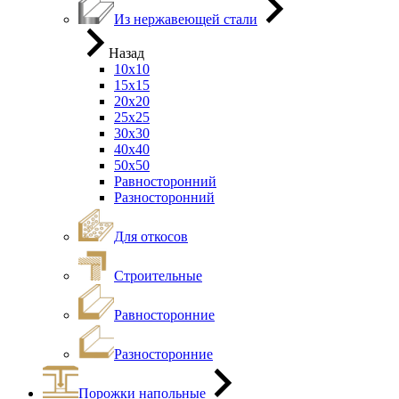
Из нержавеющей стали
Назад
10х10
15х15
20х20
25х25
30х30
40х40
50х50
Равносторонний
Разносторонний
Для откосов
Строительные
Равносторонние
Разносторонние
Порожки напольные