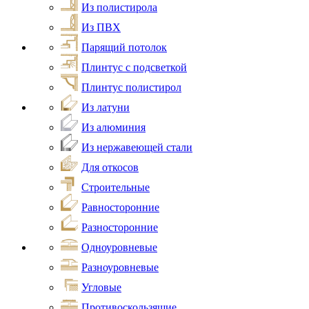
Из полистирола
Из ПВХ
Парящий потолок
Плинтус с подсветкой
Плинтус полистирол
Из латуни
Из алюминия
Из нержавеющей стали
Для откосов
Строительные
Равносторонние
Разносторонние
Одноуровневые
Разноуровневые
Угловые
Противоскользящие