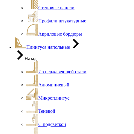
Стеновые панели
Профили штукатурные
Акриловые бордюры
Плинтуса напольные
Назад
Из нержавеющей стали
Алюминиевый
Микроплинтус
Теневой
С подсветкой