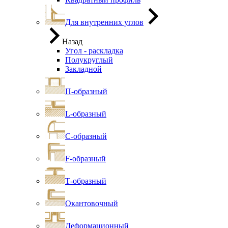
Для внутренних углов
Назад
Угол - раскладка
Полукруглый
Закладной
П-образный
L-образный
С-образный
F-образный
Т-образный
Окантовочный
Деформационный