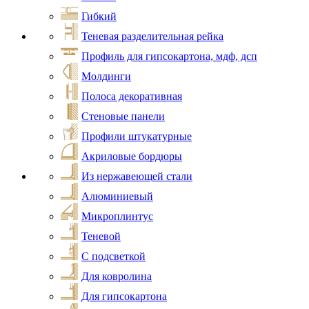
Гибкий
Теневая разделительная рейка
Профиль для гипсокартона, мдф, дсп
Молдинги
Полоса декоративная
Стеновые панели
Профили штукатурные
Акриловые бордюры
Из нержавеющей стали
Алюминиевый
Микроплинтус
Теневой
С подсветкой
Для ковролина
Для гипсокартона