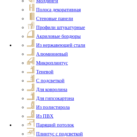
Молдинги
Полоса декоративная
Стеновые панели
Профили штукатурные
Акриловые бордюры
Из нержавеющей стали
Алюминиевый
Микроплинтус
Теневой
С подсветкой
Для ковролина
Для гипсокартона
Из полистирола
Из ПВХ
Парящий потолок
Плинтус с подсветкой