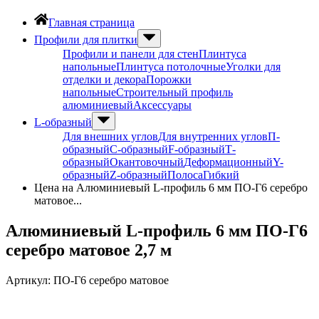
Главная страница
Профили для плитки
Профили и панели для стен
Плинтуса
напольные
Плинтуса потолочные
Уголки для
отделки и декора
Порожки
напольные
Строительный профиль
алюминиевый
Аксессуары
L-образный
Для внешних углов
Для внутренних углов
П-
образный
С-образный
F-образный
Т-
образный
Окантовочный
Деформационный
Y-
образный
Z-образный
Полоса
Гибкий
Цена на Алюминиевый L-профиль 6 мм ПО-Г6 серебро
матовое...
Алюминиевый L-профиль 6 мм ПО-Г6
серебро матовое 2,7 м
Артикул:
ПО-Г6 серебро матовое