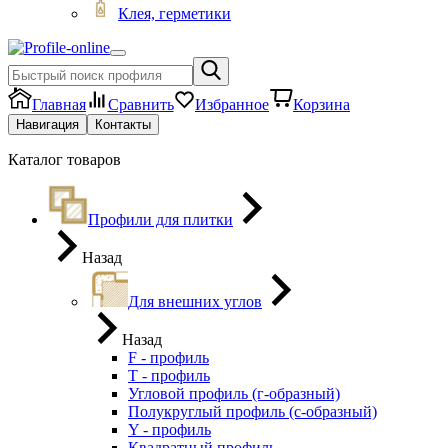
Клея, герметики
Главная
Сравнить
Избранное
Корзина
Навигация
Контакты
Каталог товаров
Профили для плитки
Назад
Для внешних углов
Назад
F - профиль
Т - профиль
Угловой профиль (г-образный)
Полукруглый профиль (с-образный)
Y - профиль
Квадратный профиль