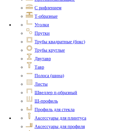
С рифлением
Т-образные
Уголки
Прутки
Трубы квадратные (бокс)
Трубы круглые
Двутавр
Тавр
Полоса (шина)
Листы
Швеллер п-образный
Ш-профиль
Профиль для стекла
Аксессуары для плинтуса
Аксессуары для профиля