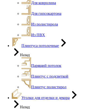
Для ковролина
Для гипсокартона
Из полистирола
Из ПВХ
Плинтуса потолочные
Назад
Парящий потолок
Плинтус с подсветкой
Плинтус полистирол
Уголки для отделки и декора
Назад