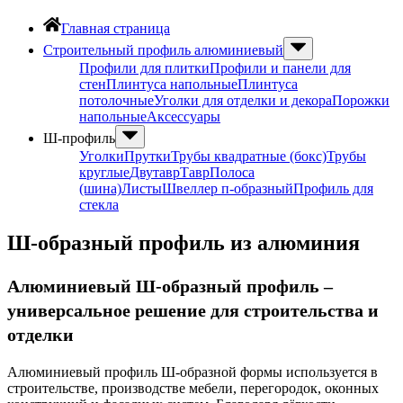
Главная страница
Строительный профиль алюминиевый
Профили для плитки
Профили и панели для
стен
Плинтуса напольные
Плинтуса
потолочные
Уголки для отделки и декора
Порожки
напольные
Аксессуары
Ш-профиль
Уголки
Прутки
Трубы квадратные (бокс)
Трубы
круглые
Двутавр
Тавр
Полоса
(шина)
Листы
Швеллер п-образный
Профиль для
стекла
Ш-образный профиль из алюминия
Алюминиевый Ш-образный профиль –
универсальное решение для строительства и
отделки
Алюминиевый профиль Ш-образной формы используется в
строительстве, производстве мебели, перегородок, оконных