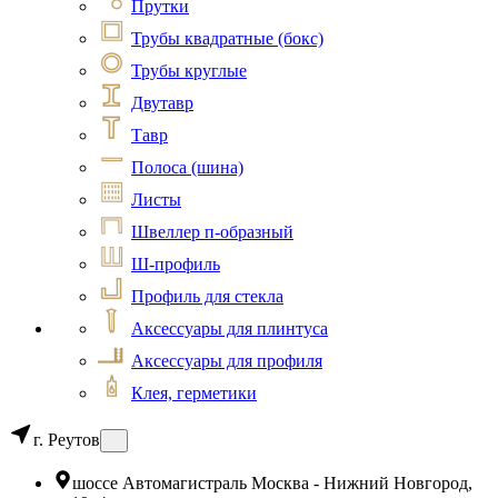
Прутки
Трубы квадратные (бокс)
Трубы круглые
Двутавр
Тавр
Полоса (шина)
Листы
Швеллер п-образный
Ш-профиль
Профиль для стекла
Аксессуары для плинтуса
Аксессуары для профиля
Клея, герметики
г. Реутов
шоссе Автомагистраль Москва - Нижний Новгород,