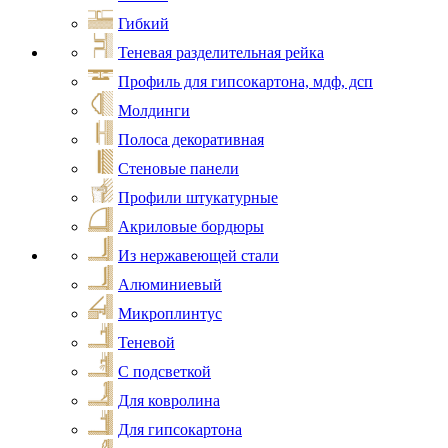
Гибкий
Теневая разделительная рейка
Профиль для гипсокартона, мдф, дсп
Молдинги
Полоса декоративная
Стеновые панели
Профили штукатурные
Акриловые бордюры
Из нержавеющей стали
Алюминиевый
Микроплинтус
Теневой
С подсветкой
Для ковролина
Для гипсокартона