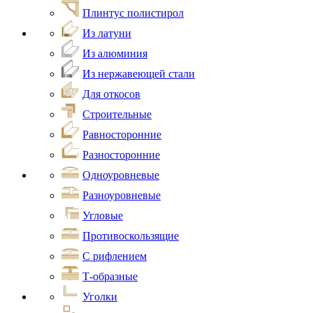
Плинтус полистирол
Из латуни
Из алюминия
Из нержавеющей стали
Для откосов
Строительные
Равносторонние
Разносторонние
Одноуровневые
Разноуровневые
Угловые
Противоскользящие
С рифлением
Т-образные
Уголки