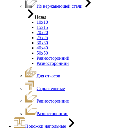
Из нержавеющей стали
Назад
10х10
15х15
20х20
25х25
30х30
40х40
50х50
Равносторонний
Разносторонний
Для откосов
Строительные
Равносторонние
Разносторонние
Порожки напольные