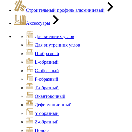
Строительный профиль алюминиевый
Аксессуары
Для внешних углов
Для внутренних углов
П-образный
L-образный
С-образный
F-образный
Т-образный
Окантовочный
Деформационный
Y-образный
Z-образный
Полоса