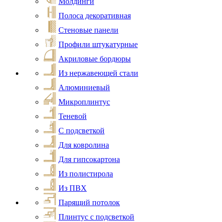
Молдинги
Полоса декоративная
Стеновые панели
Профили штукатурные
Акриловые бордюры
Из нержавеющей стали
Алюминиевый
Микроплинтус
Теневой
С подсветкой
Для ковролина
Для гипсокартона
Из полистирола
Из ПВХ
Парящий потолок
Плинтус с подсветкой