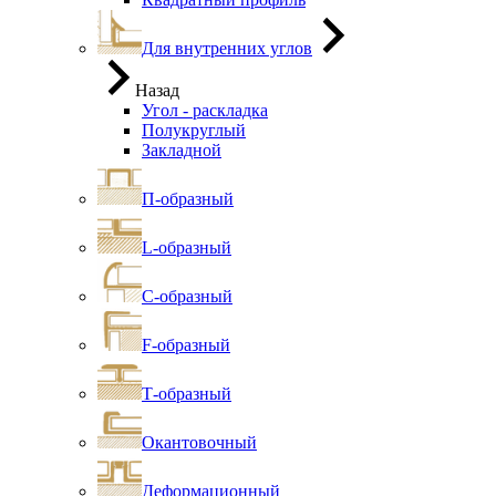
Для внутренних углов
Назад
Угол - раскладка
Полукруглый
Закладной
П-образный
L-образный
С-образный
F-образный
Т-образный
Окантовочный
Деформационный