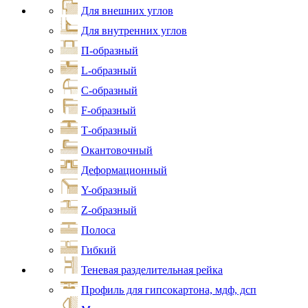
Для внешних углов
Для внутренних углов
П-образный
L-образный
С-образный
F-образный
Т-образный
Окантовочный
Деформационный
Y-образный
Z-образный
Полоса
Гибкий
Теневая разделительная рейка
Профиль для гипсокартона, мдф, дсп