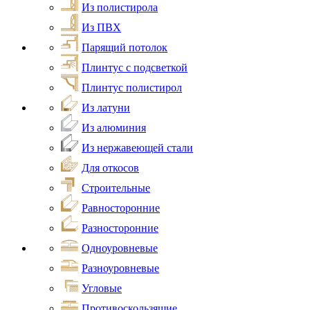
Из полистирола
Из ПВХ
Парящий потолок
Плинтус с подсветкой
Плинтус полистирол
Из латуни
Из алюминия
Из нержавеющей стали
Для откосов
Строительные
Равносторонние
Разносторонние
Одноуровневые
Разноуровневые
Угловые
Противоскользящие