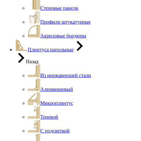
Стеновые панели
Профили штукатурные
Акриловые бордюры
Плинтуса напольные
Назад
Из нержавеющей стали
Алюминиевый
Микроплинтус
Теневой
С подсветкой