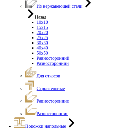
Из нержавеющей стали
Назад
10х10
15х15
20х20
25х25
30х30
40х40
50х50
Равносторонний
Разносторонний
Для откосов
Строительные
Равносторонние
Разносторонние
Порожки напольные