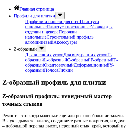
Главная страница
Профили для плитки
Профили и панели для стен
Плинтуса
напольные
Плинтуса потолочные
Уголки для
отделки и декора
Порожки
напольные
Строительный профиль
алюминиевый
Аксессуары
Z-образный
Для внешних углов
Для внутренних углов
П-
образный
L-образный
С-образный
F-образный
Т-
образный
Окантовочный
Деформационный
Y-
образный
Полоса
Гибкий
Z-образный профиль для плитки
Z-образный профиль: невидимый мастер
точных стыков
Ремонт – это когда маленькие детали решают большие задачи.
Вы укладываете плитку, соединяете разные покрытия, и вдруг
– небольшой перепад высот, неровный стык, край, который ну