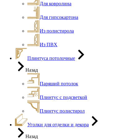
Для ковролина
Для гипсокартона
Из полистирола
Из ПВХ
Плинтуса потолочные
Назад
Парящий потолок
Плинтус с подсветкой
Плинтус полистирол
Уголки для отделки и декора
Назад