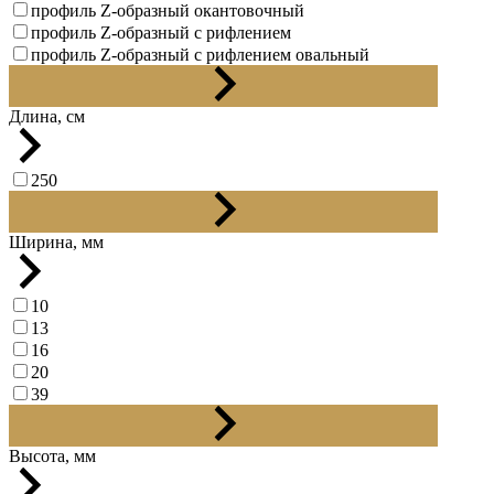
профиль Z-образный окантовочный
профиль Z-образный с рифлением
профиль Z-образный с рифлением овальный
профиль Т-образный закладной
Длина, см
250
270
Ширина, мм
10
13
16
20
39
41
Высота, мм