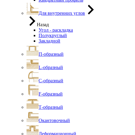
Для внутренних углов
Назад
Угол - раскладка
Полукруглый
Закладной
П-образный
L-образный
С-образный
F-образный
Т-образный
Окантовочный
Деформационный