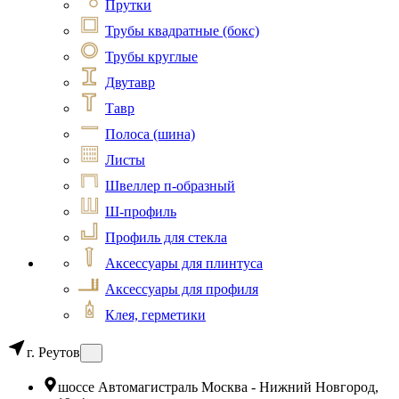
Прутки
Трубы квадратные (бокс)
Трубы круглые
Двутавр
Тавр
Полоса (шина)
Листы
Швеллер п-образный
Ш-профиль
Профиль для стекла
Аксессуары для плинтуса
Аксессуары для профиля
Клея, герметики
г. Реутов
шоссе Автомагистраль Москва - Нижний Новгород,