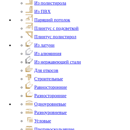
Из полистирола
Из ПВХ
Парящий потолок
Плинтус с подсветкой
Плинтус полистирол
Из латуни
Из алюминия
Из нержавеющей стали
Для откосов
Строительные
Равносторонние
Разносторонние
Одноуровневые
Разноуровневые
Угловые
Противоскользящие