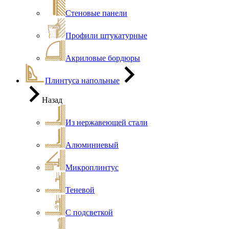
Стеновые панели
Профили штукатурные
Акриловые бордюры
Плинтуса напольные
Назад
Из нержавеющей стали
Алюминиевый
Микроплинтус
Теневой
С подсветкой