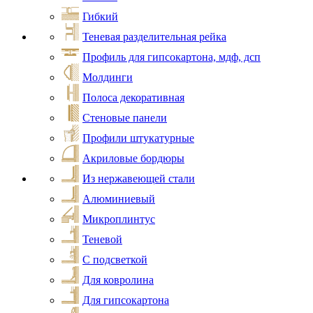
Гибкий
Теневая разделительная рейка
Профиль для гипсокартона, мдф, дсп
Молдинги
Полоса декоративная
Стеновые панели
Профили штукатурные
Акриловые бордюры
Из нержавеющей стали
Алюминиевый
Микроплинтус
Теневой
С подсветкой
Для ковролина
Для гипсокартона