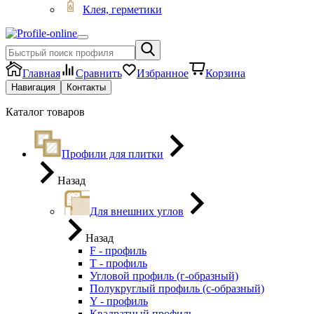
Клея, герметики
Главная
Сравнить
Избранное
Корзина
Навигация
Контакты
Каталог товаров
Профили для плитки
Назад
Для внешних углов
Назад
F - профиль
Т - профиль
Угловой профиль (г-образный)
Полукруглый профиль (с-образный)
Y - профиль
Квадратный профиль