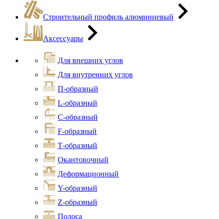
Строительный профиль алюминиевый
Аксессуары
Для внешних углов
Для внутренних углов
П-образный
L-образный
С-образный
F-образный
Т-образный
Окантовочный
Деформационный
Y-образный
Z-образный
Полоса