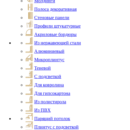
Молдинги
Полоса декоративная
Стеновые панели
Профили штукатурные
Акриловые бордюры
Из нержавеющей стали
Алюминиевый
Микроплинтус
Теневой
С подсветкой
Для ковролина
Для гипсокартона
Из полистирола
Из ПВХ
Парящий потолок
Плинтус с подсветкой