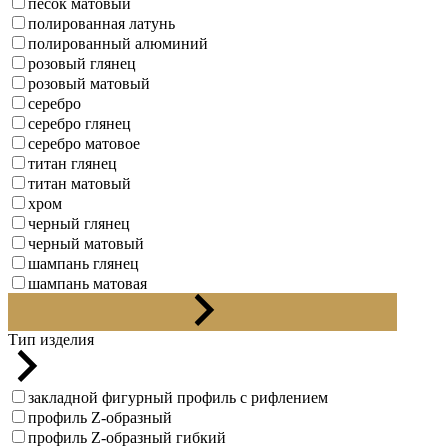
песок матовый
полированная латунь
полированный алюминий
розовый глянец
розовый матовый
серебро
серебро глянец
серебро матовое
титан глянец
титан матовый
хром
черный глянец
черный матовый
шампань глянец
шампань матовая
шлифованная латунь
Тип изделия
закладной фигурный профиль с рифлением
профиль Z-образный
профиль Z-образный гибкий