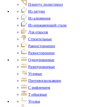
Плинтус полистирол
Из латуни
Из алюминия
Из нержавеющей стали
Для откосов
Строительные
Равносторонние
Разносторонние
Одноуровневые
Разноуровневые
Угловые
Противоскользящие
С рифлением
Т-образные
Уголки