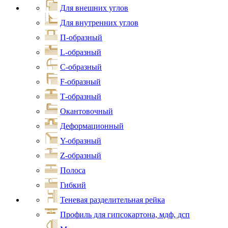
Для внешних углов
Для внутренних углов
П-образный
L-образный
С-образный
F-образный
Т-образный
Окантовочный
Деформационный
Y-образный
Z-образный
Полоса
Гибкий
Теневая разделительная рейка
Профиль для гипсокартона, мдф, дсп