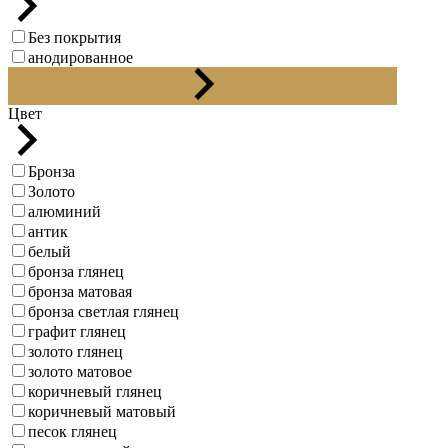
Без покрытия
анодированное
полированное
Цвет
Бронза
Золото
алюминий
антик
белый
бронза глянец
бронза матовая
бронза светлая глянец
графит глянец
золото глянец
золото матовое
коричневый глянец
коричневый матовый
песок глянец