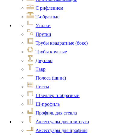
С рифлением
Т-образные
Уголки
Прутки
Трубы квадратные (бокс)
Трубы круглые
Двутавр
Тавр
Полоса (шина)
Листы
Швеллер п-образный
Ш-профиль
Профиль для стекла
Аксессуары для плинтуса
Аксессуары для профиля