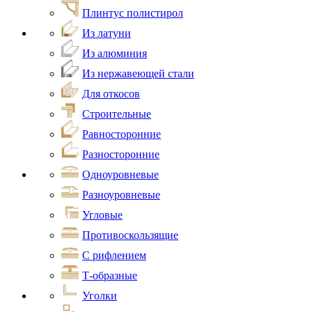
Плинтус полистирол
Из латуни
Из алюминия
Из нержавеющей стали
Для откосов
Строительные
Равносторонние
Разносторонние
Одноуровневые
Разноуровневые
Угловые
Противоскользящие
С рифлением
Т-образные
Уголки