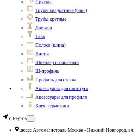
Прутки
Трубы квадратные (бокс)
Трубы круглые
Двутавр
Тавр
Полоса (шина)
Листы
Швеллер п-образный
Ш-профиль
Профиль для стекла
Аксессуары для плинтуса
Аксессуары для профиля
Клея, герметики
г. Реутов
шоссе Автомагистраль Москва - Нижний Новгород, вл