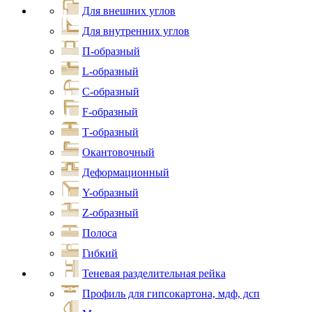
Для внешних углов
Для внутренних углов
П-образный
L-образный
С-образный
F-образный
Т-образный
Окантовочный
Деформационный
Y-образный
Z-образный
Полоса
Гибкий
Теневая разделительная рейка
Профиль для гипсокартона, мдф, дсп