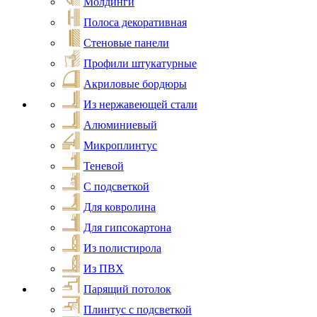
Молдинги
Полоса декоративная
Стеновые панели
Профили штукатурные
Акриловые бордюры
Из нержавеющей стали
Алюминиевый
Микроплинтус
Теневой
С подсветкой
Для ковролина
Для гипсокартона
Из полистирола
Из ПВХ
Парящий потолок
Плинтус с подсветкой