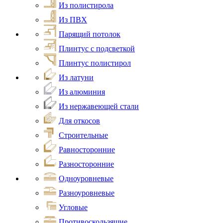
Из полистирола
Из ПВХ
Парящий потолок
Плинтус с подсветкой
Плинтус полистирол
Из латуни
Из алюминия
Из нержавеющей стали
Для откосов
Строительные
Равносторонние
Разносторонние
Одноуровневые
Разноуровневые
Угловые
Противоскользящие