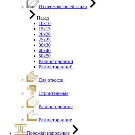
Из нержавеющей стали
Назад
10х10
15х15
20х20
25х25
30х30
40х40
50х50
Равносторонний
Разносторонний
Для откосов
Строительные
Равносторонние
Разносторонние
Порожки напольные