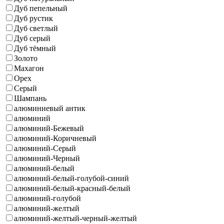
Дуб пепельный
Дуб рустик
Дуб светлый
Дуб серый
Дуб тёмный
Золото
Махагон
Орех
Серый
Шампань
алюминиевый антик
алюминий
алюминий-Бежевый
алюминий-Коричневый
алюминий-Серый
алюминий-Черный
алюминий-белый
алюминий-белый-голубой-синий
алюминий-белый-красный-белый
алюминий-голубой
алюминий-желтый
алюминий-желтый-черный-желтый