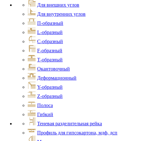
Для внешних углов
Для внутренних углов
П-образный
L-образный
С-образный
F-образный
Т-образный
Окантовочный
Деформационный
Y-образный
Z-образный
Полоса
Гибкий
Теневая разделительная рейка
Профиль для гипсокартона, мдф, дсп