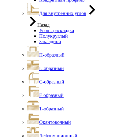
Для внутренних углов
Назад
Угол - раскладка
Полукруглый
Закладной
П-образный
L-образный
С-образный
F-образный
Т-образный
Окантовочный
Деформационный