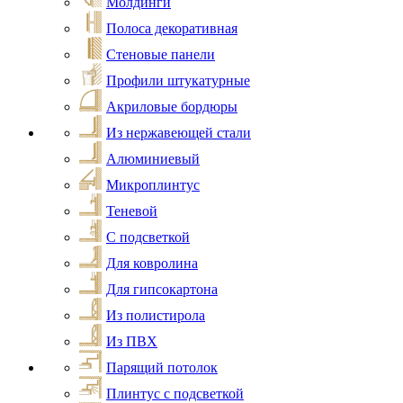
Молдинги
Полоса декоративная
Стеновые панели
Профили штукатурные
Акриловые бордюры
Из нержавеющей стали
Алюминиевый
Микроплинтус
Теневой
С подсветкой
Для ковролина
Для гипсокартона
Из полистирола
Из ПВХ
Парящий потолок
Плинтус с подсветкой