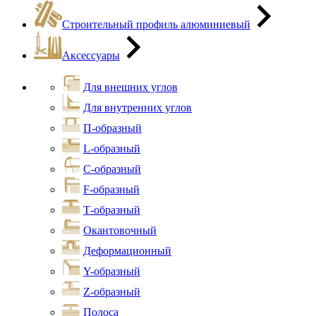
Строительный профиль алюминиевый
Аксессуары
Для внешних углов
Для внутренних углов
П-образный
L-образный
С-образный
F-образный
Т-образный
Окантовочный
Деформационный
Y-образный
Z-образный
Полоса