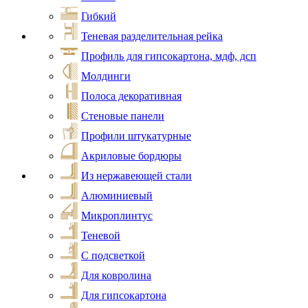
Гибкий
Теневая разделительная рейка
Профиль для гипсокартона, мдф, дсп
Молдинги
Полоса декоративная
Стеновые панели
Профили штукатурные
Акриловые бордюры
Из нержавеющей стали
Алюминиевый
Микроплинтус
Теневой
С подсветкой
Для ковролина
Для гипсокартона