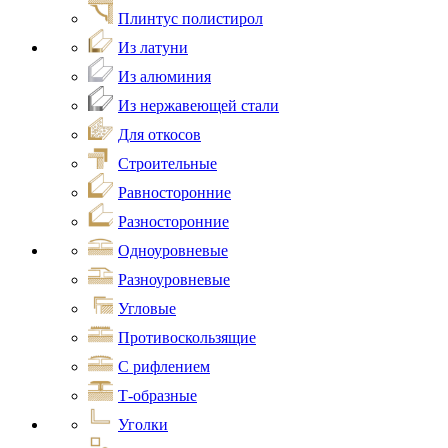
Плинтус полистирол
Из латуни
Из алюминия
Из нержавеющей стали
Для откосов
Строительные
Равносторонние
Разносторонние
Одноуровневые
Разноуровневые
Угловые
Противоскользящие
С рифлением
Т-образные
Уголки