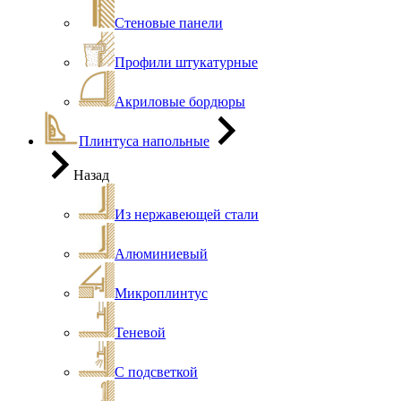
Стеновые панели
Профили штукатурные
Акриловые бордюры
Плинтуса напольные
Назад
Из нержавеющей стали
Алюминиевый
Микроплинтус
Теневой
С подсветкой