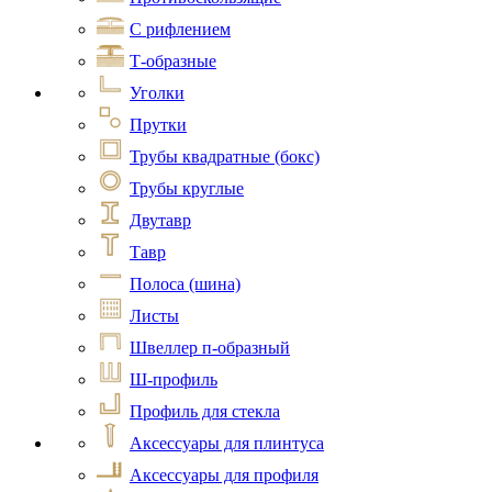
С рифлением
Т-образные
Уголки
Прутки
Трубы квадратные (бокс)
Трубы круглые
Двутавр
Тавр
Полоса (шина)
Листы
Швеллер п-образный
Ш-профиль
Профиль для стекла
Аксессуары для плинтуса
Аксессуары для профиля