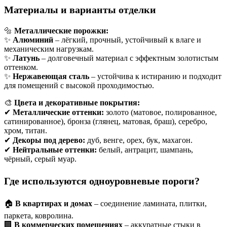
Материалы и варианты отделки
🔩
Металлические порожки:
✨
Алюминий
– лёгкий, прочный, устойчивый к влаге и
механическим нагрузкам.
✨
Латунь
– долговечный материал с эффектным золотистым
оттенком.
✨
Нержавеющая сталь
– устойчива к истиранию и подходит
для помещений с высокой проходимостью.
🎨
Цвета и декоративные покрытия:
✔
Металлические оттенки:
золото (матовое, полированное,
сатинированное), бронза (глянец, матовая, браш), серебро,
хром, титан.
✔
Декоры под дерево:
дуб, венге, орех, бук, махагон.
✔
Нейтральные оттенки:
белый, антрацит, шампань,
чёрный, серый муар.
Где используются одноуровневые пороги?
🏠
В квартирах и домах
– соединение ламината, плитки,
паркета, ковролина.
🏢
В коммерческих помещениях
– аккуратные стыки в