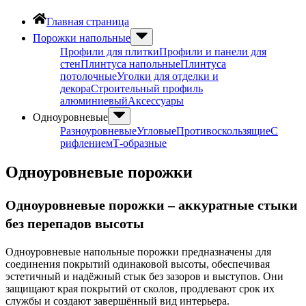
Главная страница
Порожки напольные
Профили для плитки
Профили и панели для
стен
Плинтуса напольные
Плинтуса
потолочные
Уголки для отделки и
декора
Строительный профиль
алюминиевый
Аксессуары
Одноуровневые
Разноуровневые
Угловые
Противоскользящие
С
рифлением
Т-образные
Одноуровневые порожки
Одноуровневые порожки – аккуратные стыки
без перепадов высоты
Одноуровневые напольные порожки предназначены для
соединения покрытий одинаковой высоты, обеспечивая
эстетичный и надёжный стык без зазоров и выступов. Они
защищают края покрытий от сколов, продлевают срок их
службы и создают завершённый вид интерьера.