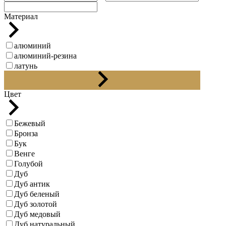
Материал
алюминий
алюминий-резина
латунь
нержавеющая сталь
Цвет
Бежевый
Бронза
Бук
Венге
Голубой
Дуб
Дуб антик
Дуб беленый
Дуб золотой
Дуб медовый
Дуб натуральный