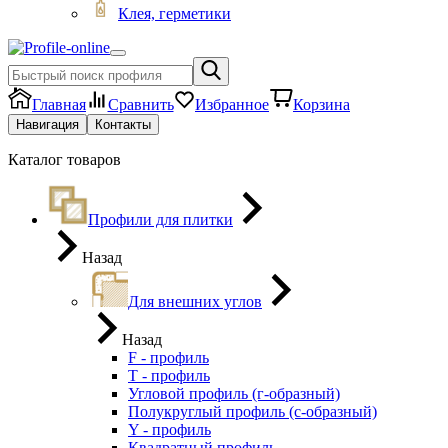
Клея, герметики
Главная
Сравнить
Избранное
Корзина
Навигация
Контакты
Каталог товаров
Профили для плитки
Назад
Для внешних углов
Назад
F - профиль
Т - профиль
Угловой профиль (г-образный)
Полукруглый профиль (с-образный)
Y - профиль
Квадратный профиль