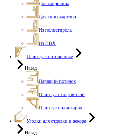
Для ковролина
Для гипсокартона
Из полистирола
Из ПВХ
Плинтуса потолочные
Назад
Парящий потолок
Плинтус с подсветкой
Плинтус полистирол
Уголки для отделки и декора
Назад