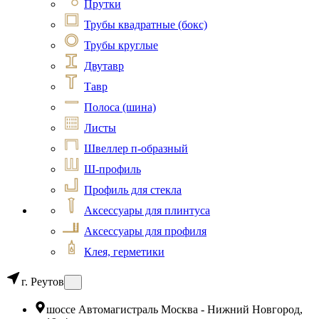
Прутки
Трубы квадратные (бокс)
Трубы круглые
Двутавр
Тавр
Полоса (шина)
Листы
Швеллер п-образный
Ш-профиль
Профиль для стекла
Аксессуары для плинтуса
Аксессуары для профиля
Клея, герметики
г. Реутов
шоссе Автомагистраль Москва - Нижний Новгород,