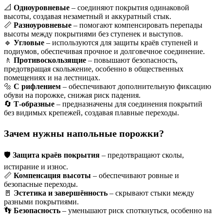
📐
Одноуровневые
– соединяют покрытия одинаковой
высоты, создавая незаметный и аккуратный стык.
📏
Разноуровневые
– помогают компенсировать перепады
высоты между покрытиями без ступенек и выступов.
🔹
Угловые
– используются для защиты краёв ступеней и
подиумов, обеспечивая прочное и долговечное соединение.
🚶
Противоскользящие
– повышают безопасность,
предотвращая скольжение, особенно в общественных
помещениях и на лестницах.
🔩
С рифлением
– обеспечивают дополнительную фиксацию
обуви на порожке, снижая риск падения.
🔄
Т-образные
– предназначены для соединения покрытий
без видимых крепежей, создавая плавные переходы.
Зачем нужны напольные порожки?
🛡
Защита краёв покрытия
– предотвращают сколы,
истирание и износ.
📏
Компенсация высоты
– обеспечивают ровные и
безопасные переходы.
🚪
Эстетика и завершённость
– скрывают стыки между
разными покрытиями.
👣
Безопасность
– уменьшают риск споткнуться, особенно на