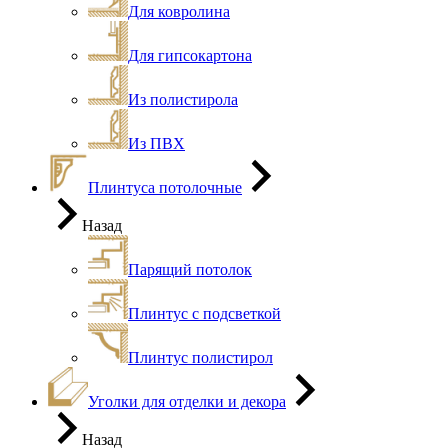
Для ковролина
Для гипсокартона
Из полистирола
Из ПВХ
Плинтуса потолочные
Назад
Парящий потолок
Плинтус с подсветкой
Плинтус полистирол
Уголки для отделки и декора
Назад