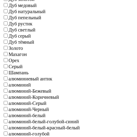
Дуб медовый
Дуб натуральный
Дуб пепельный
Дуб рустик
Дуб светлый
Дуб серый
Дуб тёмный
Золото
Махагон
Орех
Серый
Шампань
алюминиевый антик
алюминий
алюминий-Бежевый
алюминий-Коричневый
алюминий-Серый
алюминий-Черный
алюминий-белый
алюминий-белый-голубой-синий
алюминий-белый-красный-белый
алюминий-голубой