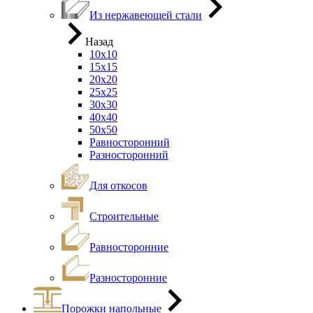
Из нержавеющей стали
Назад
10х10
15х15
20х20
25х25
30х30
40х40
50х50
Равносторонний
Разносторонний
Для откосов
Строительные
Равносторонние
Разносторонние
Порожки напольные