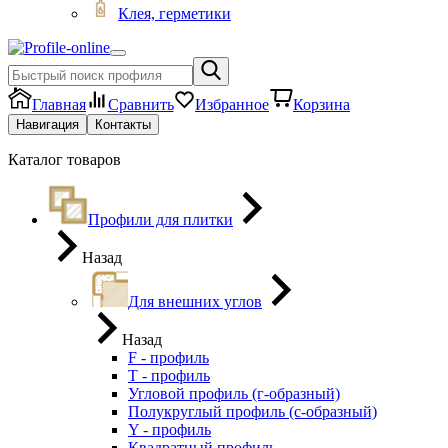
Клея, герметики
Главная
Сравнить
Избранное
Корзина
Навигация
Контакты
Каталог товаров
Профили для плитки
Назад
Для внешних углов
Назад
F - профиль
Т - профиль
Угловой профиль (г-образный)
Полукруглый профиль (с-образный)
Y - профиль
Квадратный профиль