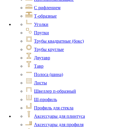
С рифлением
Т-образные
Уголки
Прутки
Трубы квадратные (бокс)
Трубы круглые
Двутавр
Тавр
Полоса (шина)
Листы
Швеллер п-образный
Ш-профиль
Профиль для стекла
Аксессуары для плинтуса
Аксессуары для профиля