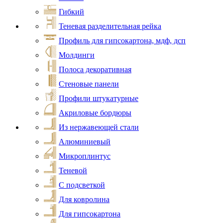
Гибкий
Теневая разделительная рейка
Профиль для гипсокартона, мдф, дсп
Молдинги
Полоса декоративная
Стеновые панели
Профили штукатурные
Акриловые бордюры
Из нержавеющей стали
Алюминиевый
Микроплинтус
Теневой
С подсветкой
Для ковролина
Для гипсокартона