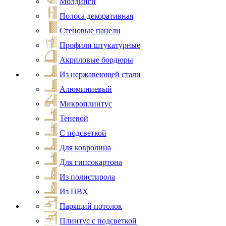
Молдинги
Полоса декоративная
Стеновые панели
Профили штукатурные
Акриловые бордюры
Из нержавеющей стали
Алюминиевый
Микроплинтус
Теневой
С подсветкой
Для ковролина
Для гипсокартона
Из полистирола
Из ПВХ
Парящий потолок
Плинтус с подсветкой