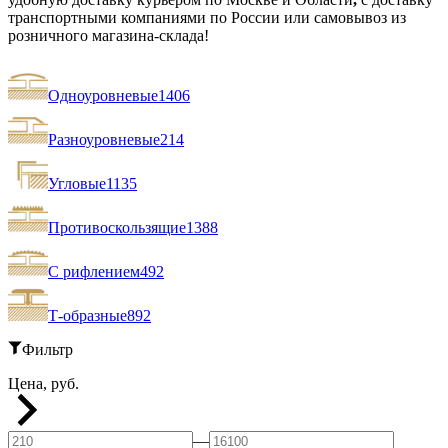
транспортными компаниями по России или самовывоз из
розничного магазина-склада!
Одноуровневые
1406
Разноуровневые
214
Угловые
1135
Противоскользящие
1388
С рифлением
492
Т-образные
892
Фильтр
Цена, руб.
—