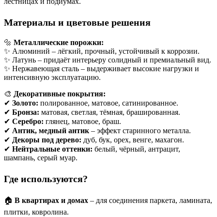
лестницах и подиумах.
Материалы и цветовые решения
🔩
Металлические порожки:
✨ Алюминий – лёгкий, прочный, устойчивый к коррозии.
✨ Латунь – придаёт интерьеру солидный и премиальный вид.
✨ Нержавеющая сталь – выдерживает высокие нагрузки и
интенсивную эксплуатацию.
🎨
Декоративные покрытия:
✔
Золото:
полированное, матовое, сатинированное.
✔
Бронза:
матовая, светлая, тёмная, брашированная.
✔
Серебро:
глянец, матовое, браш.
✔
Антик, медный антик
– эффект старинного металла.
✔
Декоры под дерево:
дуб, бук, орех, венге, махагон.
✔
Нейтральные оттенки:
белый, чёрный, антрацит,
шампань, серый муар.
Где используются?
🏠
В квартирах и домах
– для соединения паркета, ламината,
плитки, ковролина.