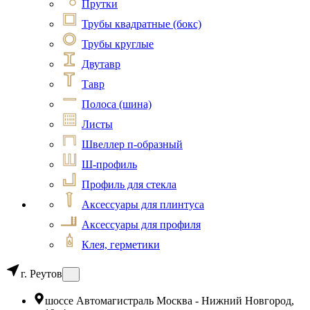
Прутки
Трубы квадратные (бокс)
Трубы круглые
Двутавр
Тавр
Полоса (шина)
Листы
Швеллер п-образный
Ш-профиль
Профиль для стекла
Аксессуары для плинтуса
Аксессуары для профиля
Клея, герметики
г. Реутов
шоссе Автомагистраль Москва - Нижний Новгород,