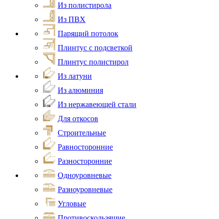
Из полистирола
Из ПВХ
Парящий потолок
Плинтус с подсветкой
Плинтус полистирол
Из латуни
Из алюминия
Из нержавеющей стали
Для откосов
Строительные
Равносторонние
Разносторонние
Одноуровневые
Разноуровневые
Угловые
Противоскользящие