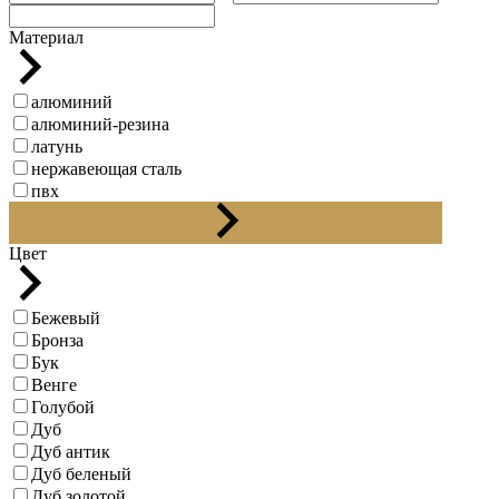
Материал
алюминий
алюминий-резина
латунь
нержавеющая сталь
пвх
резина
Цвет
Бежевый
Бронза
Бук
Венге
Голубой
Дуб
Дуб антик
Дуб беленый
Дуб золотой