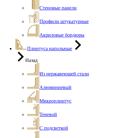
Стеновые панели
Профили штукатурные
Акриловые бордюры
Плинтуса напольные
Назад
Из нержавеющей стали
Алюминиевый
Микроплинтус
Теневой
С подсветкой