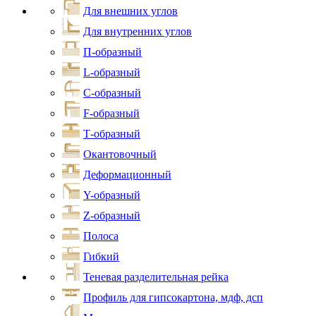
Для внешних углов
Для внутренних углов
П-образный
L-образный
С-образный
F-образный
Т-образный
Окантовочный
Деформационный
Y-образный
Z-образный
Полоса
Гибкий
Теневая разделительная рейка
Профиль для гипсокартона, мдф, дсп