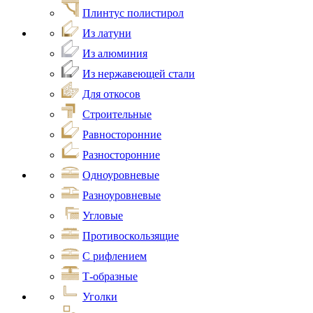
Плинтус полистирол
Из латуни
Из алюминия
Из нержавеющей стали
Для откосов
Строительные
Равносторонние
Разносторонние
Одноуровневые
Разноуровневые
Угловые
Противоскользящие
С рифлением
Т-образные
Уголки