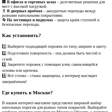
🏢
В офисах и торговых залах
– долговечные решения для
мест с высокой нагрузкой.
🚪
В дверных проёмах
– аккуратные переходы между
разными напольными покрытиями.
🔄
На лестницах и подиумах
– защита краёв ступеней и
безопасные переходы.
Как установить?
1️⃣ Выберите подходящий порожек по типу, ширине и цвету.
2️⃣ Подготовьте поверхность – она должна быть чистой и
сухой.
3️⃣ Закрепите порожек с помощью клея, самоклеящейся
основы или крепежа.
4️⃣ Всё готово – стыки защищены, а интерьер выглядит
завершённым!
Где купить в Москве?
В нашем интернет-магазине представлен широкий выбор
напольных порогов для разных типов покрытий. Выбирайте
удобную доставку курьером по Москве и Области
,
с доставку