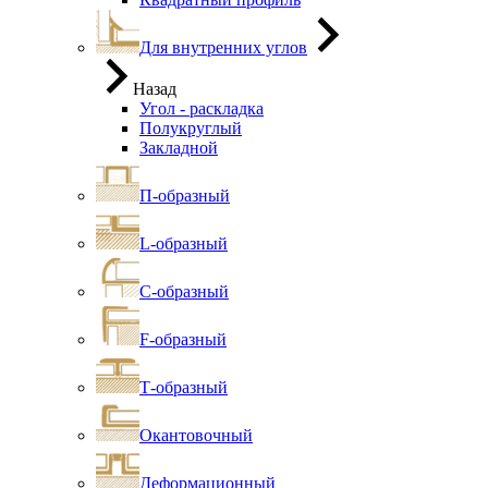
Для внутренних углов
Назад
Угол - раскладка
Полукруглый
Закладной
П-образный
L-образный
С-образный
F-образный
Т-образный
Окантовочный
Деформационный