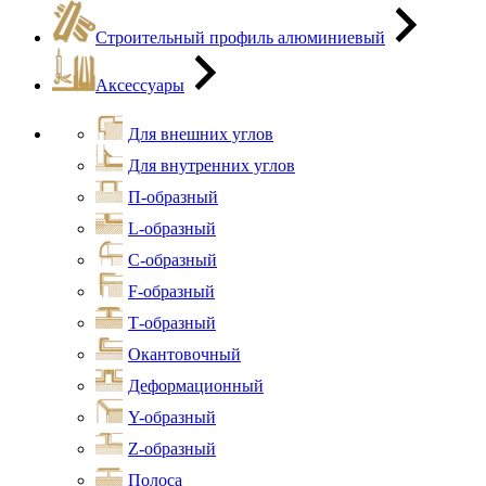
Строительный профиль алюминиевый
Аксессуары
Для внешних углов
Для внутренних углов
П-образный
L-образный
С-образный
F-образный
Т-образный
Окантовочный
Деформационный
Y-образный
Z-образный
Полоса