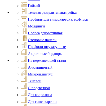
Гибкий
Теневая разделительная рейка
Профиль для гипсокартона, мдф, дсп
Молдинги
Полоса декоративная
Стеновые панели
Профили штукатурные
Акриловые бордюры
Из нержавеющей стали
Алюминиевый
Микроплинтус
Теневой
С подсветкой
Для ковролина
Для гипсокартона