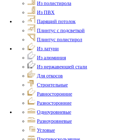
Из полистирола
Из ПВХ
Парящий потолок
Плинтус с подсветкой
Плинтус полистирол
Из латуни
Из алюминия
Из нержавеющей стали
Для откосов
Строительные
Равносторонние
Разносторонние
Одноуровневые
Разноуровневые
Угловые
Противоскользящие