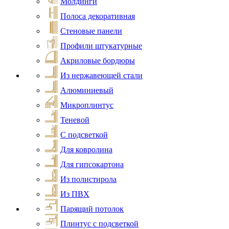
Молдинги
Полоса декоративная
Стеновые панели
Профили штукатурные
Акриловые бордюры
Из нержавеющей стали
Алюминиевый
Микроплинтус
Теневой
С подсветкой
Для ковролина
Для гипсокартона
Из полистирола
Из ПВХ
Парящий потолок
Плинтус с подсветкой