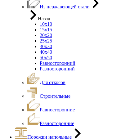
Из нержавеющей стали
Назад
10х10
15х15
20х20
25х25
30х30
40х40
50х50
Равносторонний
Разносторонний
Для откосов
Строительные
Равносторонние
Разносторонние
Порожки напольные