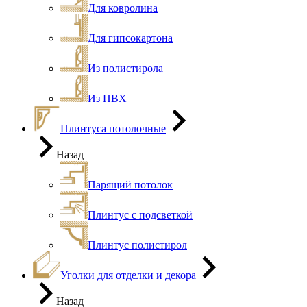
Для ковролина
Для гипсокартона
Из полистирола
Из ПВХ
Плинтуса потолочные
Назад
Парящий потолок
Плинтус с подсветкой
Плинтус полистирол
Уголки для отделки и декора
Назад