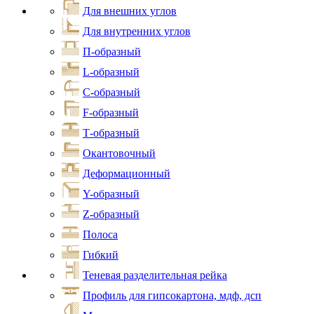
Для внешних углов
Для внутренних углов
П-образный
L-образный
С-образный
F-образный
Т-образный
Окантовочный
Деформационный
Y-образный
Z-образный
Полоса
Гибкий
Теневая разделительная рейка
Профиль для гипсокартона, мдф, дсп