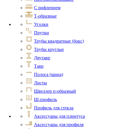
С рифлением
Т-образные
Уголки
Прутки
Трубы квадратные (бокс)
Трубы круглые
Двутавр
Тавр
Полоса (шина)
Листы
Швеллер п-образный
Ш-профиль
Профиль для стекла
Аксессуары для плинтуса
Аксессуары для профиля