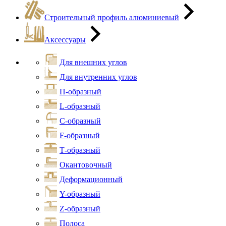
Строительный профиль алюминиевый
Аксессуары
Для внешних углов
Для внутренних углов
П-образный
L-образный
С-образный
F-образный
Т-образный
Окантовочный
Деформационный
Y-образный
Z-образный
Полоса