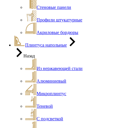
Стеновые панели
Профили штукатурные
Акриловые бордюры
Плинтуса напольные
Назад
Из нержавеющей стали
Алюминиевый
Микроплинтус
Теневой
С подсветкой