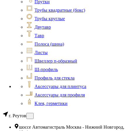
Прутки
Трубы квадратные (бокс)
Трубы круглые
Двутавр
Тавр
Полоса (шина)
Листы
Швеллер п-образный
Ш-профиль
Профиль для стекла
Аксессуары для плинтуса
Аксессуары для профиля
Клея, герметики
г. Реутов
шоссе Автомагистраль Москва - Нижний Новгород,