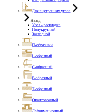
Для внутренних углов
Назад
Угол - раскладка
Полукруглый
Закладной
П-образный
L-образный
С-образный
F-образный
Т-образный
Окантовочный
Деформационный