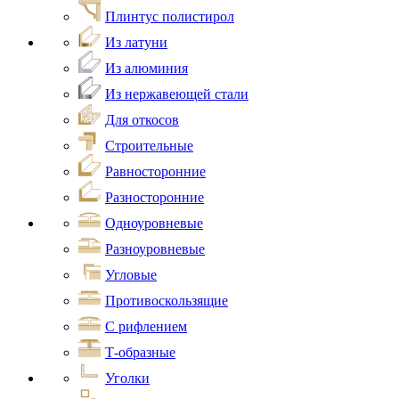
Плинтус полистирол
Из латуни
Из алюминия
Из нержавеющей стали
Для откосов
Строительные
Равносторонние
Разносторонние
Одноуровневые
Разноуровневые
Угловые
Противоскользящие
С рифлением
Т-образные
Уголки