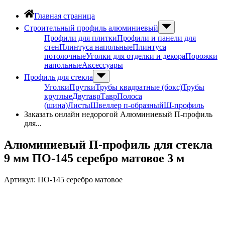
Главная страница
Строительный профиль алюминиевый
Профили для плитки
Профили и панели для
стен
Плинтуса напольные
Плинтуса
потолочные
Уголки для отделки и декора
Порожки
напольные
Аксессуары
Профиль для стекла
Уголки
Прутки
Трубы квадратные (бокс)
Трубы
круглые
Двутавр
Тавр
Полоса
(шина)
Листы
Швеллер п-образный
Ш-профиль
Заказать онлайн недорогой Алюминиевый П-профиль
для...
Алюминиевый П-профиль для стекла
9 мм ПО-145 серебро матовое 3 м
Артикул:
ПО-145 серебро матовое