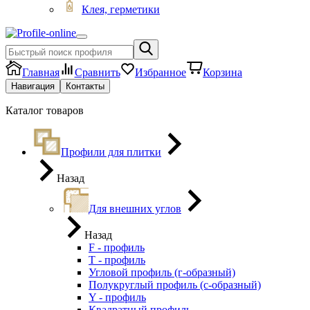
Клея, герметики
Главная
Сравнить
Избранное
Корзина
Навигация
Контакты
Каталог товаров
Профили для плитки
Назад
Для внешних углов
Назад
F - профиль
Т - профиль
Угловой профиль (г-образный)
Полукруглый профиль (с-образный)
Y - профиль
Квадратный профиль