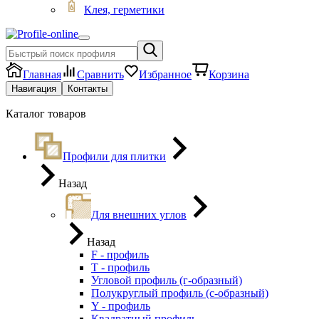
Клея, герметики
Главная
Сравнить
Избранное
Корзина
Навигация
Контакты
Каталог товаров
Профили для плитки
Назад
Для внешних углов
Назад
F - профиль
Т - профиль
Угловой профиль (г-образный)
Полукруглый профиль (с-образный)
Y - профиль
Квадратный профиль