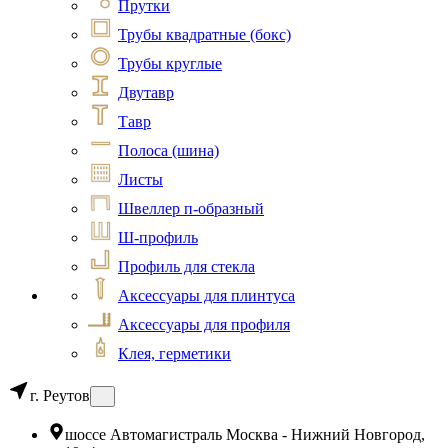
Прутки
Трубы квадратные (бокс)
Трубы круглые
Двутавр
Тавр
Полоса (шина)
Листы
Швеллер п-образный
Ш-профиль
Профиль для стекла
Аксессуары для плинтуса
Аксессуары для профиля
Клея, герметики
г. Реутов
шоссе Автомагистраль Москва - Нижний Новгород,