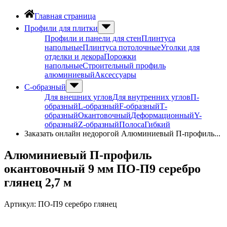
Главная страница
Профили для плитки
Профили и панели для стен
Плинтуса
напольные
Плинтуса потолочные
Уголки для
отделки и декора
Порожки
напольные
Строительный профиль
алюминиевый
Аксессуары
С-образный
Для внешних углов
Для внутренних углов
П-
образный
L-образный
F-образный
Т-
образный
Окантовочный
Деформационный
Y-
образный
Z-образный
Полоса
Гибкий
Заказать онлайн недорогой Алюминиевый П-профиль...
Алюминиевый П-профиль
окантовочный 9 мм ПО-П9 серебро
глянец 2,7 м
Артикул:
ПО-П9 серебро глянец