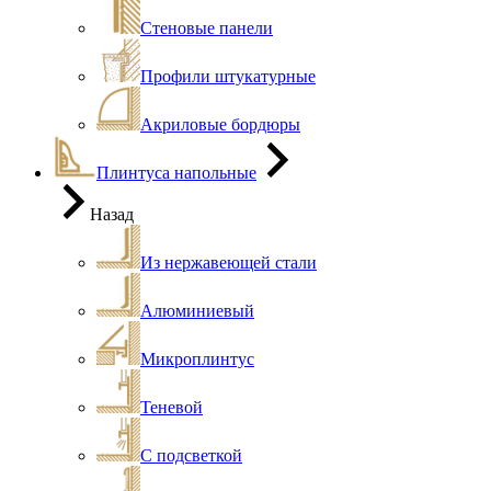
Стеновые панели
Профили штукатурные
Акриловые бордюры
Плинтуса напольные
Назад
Из нержавеющей стали
Алюминиевый
Микроплинтус
Теневой
С подсветкой