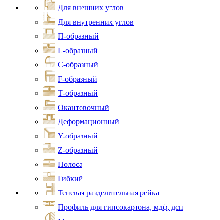
Для внешних углов
Для внутренних углов
П-образный
L-образный
С-образный
F-образный
Т-образный
Окантовочный
Деформационный
Y-образный
Z-образный
Полоса
Гибкий
Теневая разделительная рейка
Профиль для гипсокартона, мдф, дсп