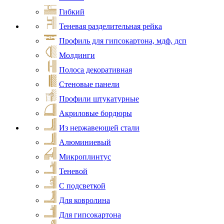
Гибкий
Теневая разделительная рейка
Профиль для гипсокартона, мдф, дсп
Молдинги
Полоса декоративная
Стеновые панели
Профили штукатурные
Акриловые бордюры
Из нержавеющей стали
Алюминиевый
Микроплинтус
Теневой
С подсветкой
Для ковролина
Для гипсокартона