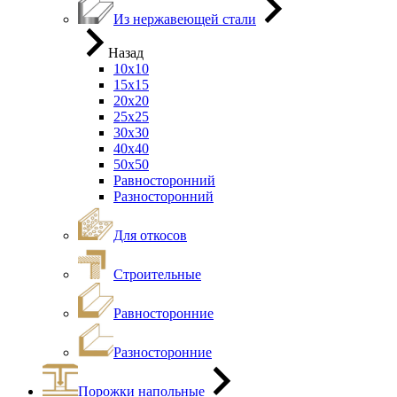
Из нержавеющей стали
Назад
10х10
15х15
20х20
25х25
30х30
40х40
50х50
Равносторонний
Разносторонний
Для откосов
Строительные
Равносторонние
Разносторонние
Порожки напольные