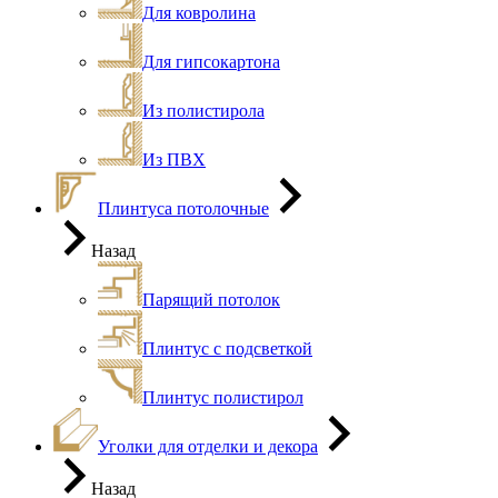
Для ковролина
Для гипсокартона
Из полистирола
Из ПВХ
Плинтуса потолочные
Назад
Парящий потолок
Плинтус с подсветкой
Плинтус полистирол
Уголки для отделки и декора
Назад