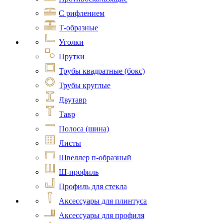
С рифлением
Т-образные
Уголки
Прутки
Трубы квадратные (бокс)
Трубы круглые
Двутавр
Тавр
Полоса (шина)
Листы
Швеллер п-образный
Ш-профиль
Профиль для стекла
Аксессуары для плинтуса
Аксессуары для профиля