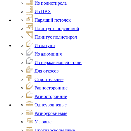
Из полистирола
Из ПВХ
Парящий потолок
Плинтус с подсветкой
Плинтус полистирол
Из латуни
Из алюминия
Из нержавеющей стали
Для откосов
Строительные
Равносторонние
Разносторонние
Одноуровневые
Разноуровневые
Угловые
Противоскользящие