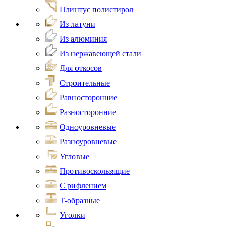
Плинтус полистирол
Из латуни
Из алюминия
Из нержавеющей стали
Для откосов
Строительные
Равносторонние
Разносторонние
Одноуровневые
Разноуровневые
Угловые
Противоскользящие
С рифлением
Т-образные
Уголки