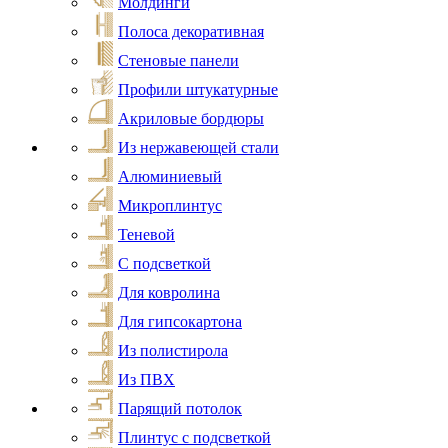
Молдинги
Полоса декоративная
Стеновые панели
Профили штукатурные
Акриловые бордюры
Из нержавеющей стали
Алюминиевый
Микроплинтус
Теневой
С подсветкой
Для ковролина
Для гипсокартона
Из полистирола
Из ПВХ
Парящий потолок
Плинтус с подсветкой