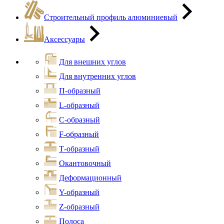
Строительный профиль алюминиевый
Аксессуары
Для внешних углов
Для внутренних углов
П-образный
L-образный
С-образный
F-образный
Т-образный
Окантовочный
Деформационный
Y-образный
Z-образный
Полоса