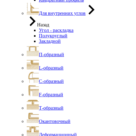
Для внутренних углов
Назад
Угол - раскладка
Полукруглый
Закладной
П-образный
L-образный
С-образный
F-образный
Т-образный
Окантовочный
Деформационный