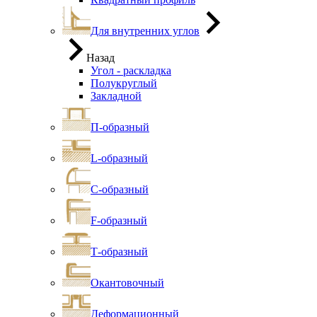
Для внутренних углов
Назад
Угол - раскладка
Полукруглый
Закладной
П-образный
L-образный
С-образный
F-образный
Т-образный
Окантовочный
Деформационный