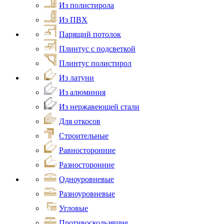
Из полистирола
Из ПВХ
Парящий потолок
Плинтус с подсветкой
Плинтус полистирол
Из латуни
Из алюминия
Из нержавеющей стали
Для откосов
Строительные
Равносторонние
Разносторонние
Одноуровневые
Разноуровневые
Угловые
Противоскользящие