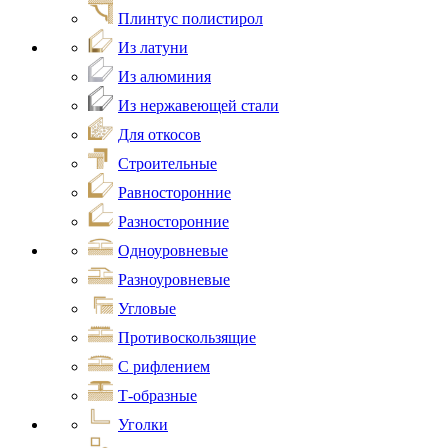
Плинтус полистирол
Из латуни
Из алюминия
Из нержавеющей стали
Для откосов
Строительные
Равносторонние
Разносторонние
Одноуровневые
Разноуровневые
Угловые
Противоскользящие
С рифлением
Т-образные
Уголки