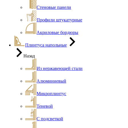
Стеновые панели
Профили штукатурные
Акриловые бордюры
Плинтуса напольные
Назад
Из нержавеющей стали
Алюминиевый
Микроплинтус
Теневой
С подсветкой