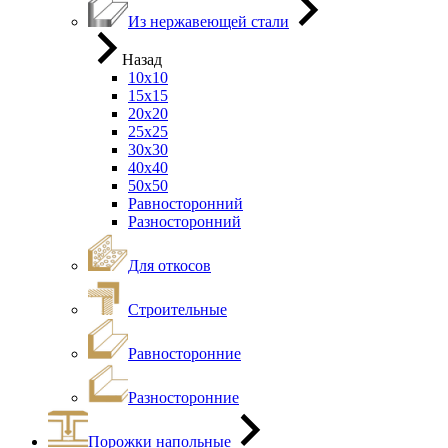
Из нержавеющей стали
Назад
10х10
15х15
20х20
25х25
30х30
40х40
50х50
Равносторонний
Разносторонний
Для откосов
Строительные
Равносторонние
Разносторонние
Порожки напольные