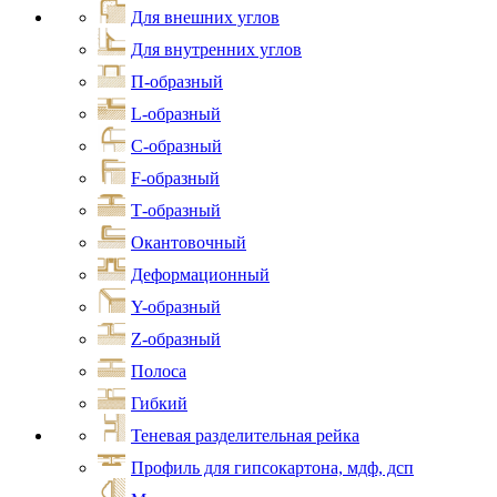
Для внешних углов
Для внутренних углов
П-образный
L-образный
С-образный
F-образный
Т-образный
Окантовочный
Деформационный
Y-образный
Z-образный
Полоса
Гибкий
Теневая разделительная рейка
Профиль для гипсокартона, мдф, дсп