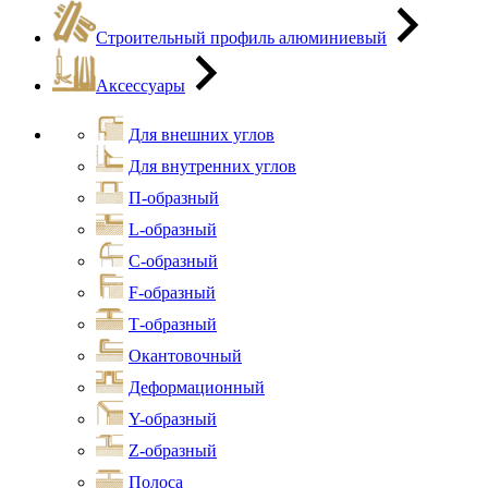
Строительный профиль алюминиевый
Аксессуары
Для внешних углов
Для внутренних углов
П-образный
L-образный
С-образный
F-образный
Т-образный
Окантовочный
Деформационный
Y-образный
Z-образный
Полоса