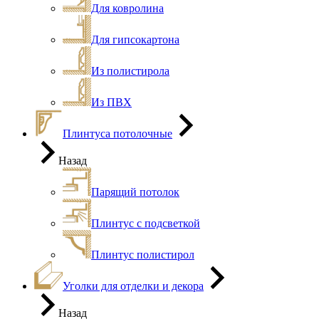
Для ковролина
Для гипсокартона
Из полистирола
Из ПВХ
Плинтуса потолочные
Назад
Парящий потолок
Плинтус с подсветкой
Плинтус полистирол
Уголки для отделки и декора
Назад