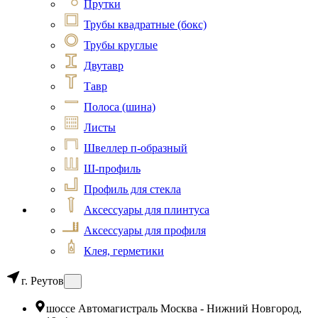
Прутки
Трубы квадратные (бокс)
Трубы круглые
Двутавр
Тавр
Полоса (шина)
Листы
Швеллер п-образный
Ш-профиль
Профиль для стекла
Аксессуары для плинтуса
Аксессуары для профиля
Клея, герметики
г. Реутов
шоссе Автомагистраль Москва - Нижний Новгород,