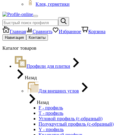
Клея, герметики
Главная
Сравнить
Избранное
Корзина
Навигация
Контакты
Каталог товаров
Профили для плитки
Назад
Для внешних углов
Назад
F - профиль
Т - профиль
Угловой профиль (г-образный)
Полукруглый профиль (с-образный)
Y - профиль
Квадратный профиль