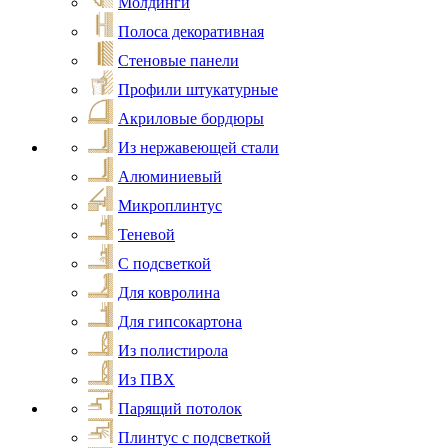
Молдинги
Полоса декоративная
Стеновые панели
Профили штукатурные
Акриловые бордюры
Из нержавеющей стали
Алюминиевый
Микроплинтус
Теневой
С подсветкой
Для ковролина
Для гипсокартона
Из полистирола
Из ПВХ
Парящий потолок
Плинтус с подсветкой