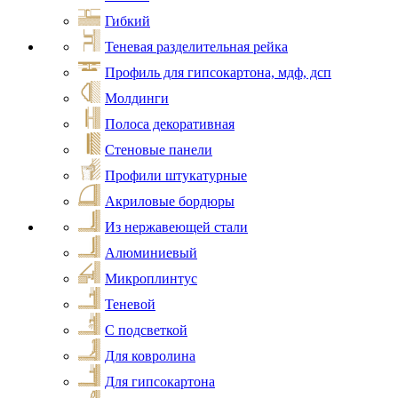
Гибкий
Теневая разделительная рейка
Профиль для гипсокартона, мдф, дсп
Молдинги
Полоса декоративная
Стеновые панели
Профили штукатурные
Акриловые бордюры
Из нержавеющей стали
Алюминиевый
Микроплинтус
Теневой
С подсветкой
Для ковролина
Для гипсокартона