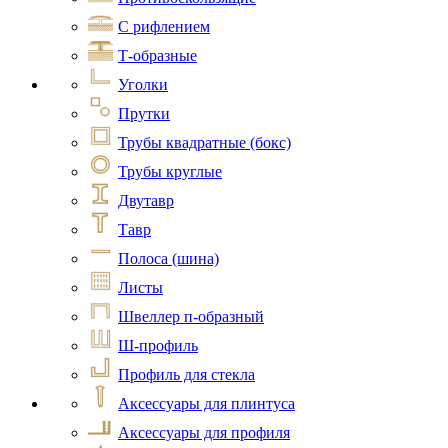
С рифлением
Т-образные
Уголки
Прутки
Трубы квадратные (бокс)
Трубы круглые
Двутавр
Тавр
Полоса (шина)
Листы
Швеллер п-образный
Ш-профиль
Профиль для стекла
Аксессуары для плинтуса
Аксессуары для профиля