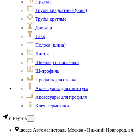
Прутки
Трубы квадратные (бокс)
Трубы круглые
Двутавр
Тавр
Полоса (шина)
Листы
Швеллер п-образный
Ш-профиль
Профиль для стекла
Аксессуары для плинтуса
Аксессуары для профиля
Клея, герметики
г. Реутов
шоссе Автомагистраль Москва - Нижний Новгород, вл