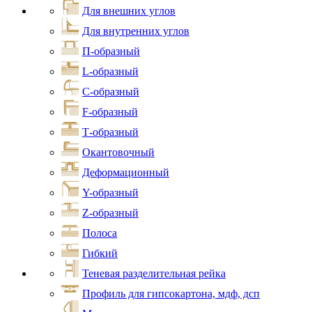
Для внешних углов
Для внутренних углов
П-образный
L-образный
С-образный
F-образный
Т-образный
Окантовочный
Деформационный
Y-образный
Z-образный
Полоса
Гибкий
Теневая разделительная рейка
Профиль для гипсокартона, мдф, дсп