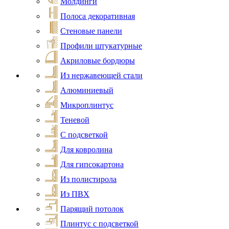
Молдинги
Полоса декоративная
Стеновые панели
Профили штукатурные
Акриловые бордюры
Из нержавеющей стали
Алюминиевый
Микроплинтус
Теневой
С подсветкой
Для ковролина
Для гипсокартона
Из полистирола
Из ПВХ
Парящий потолок
Плинтус с подсветкой