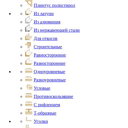
Плинтус полистирол
Из латуни
Из алюминия
Из нержавеющей стали
Для откосов
Строительные
Равносторонние
Разносторонние
Одноуровневые
Разноуровневые
Угловые
Противоскользящие
С рифлением
Т-образные
Уголки