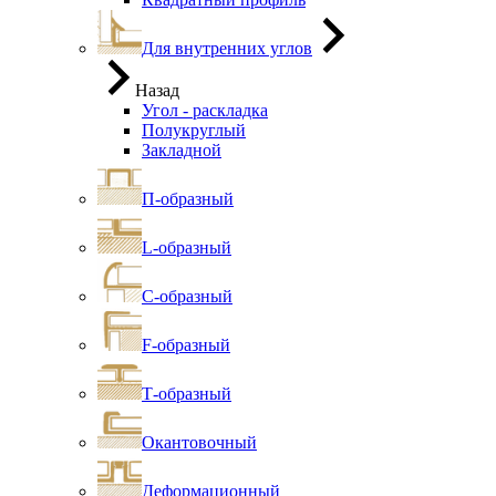
Для внутренних углов
Назад
Угол - раскладка
Полукруглый
Закладной
П-образный
L-образный
С-образный
F-образный
Т-образный
Окантовочный
Деформационный