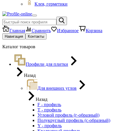
Клея, герметики
Главная
Сравнить
Избранное
Корзина
Навигация
Контакты
Каталог товаров
Профили для плитки
Назад
Для внешних углов
Назад
F - профиль
Т - профиль
Угловой профиль (г-образный)
Полукруглый профиль (с-образный)
Y - профиль
Квадратный профиль