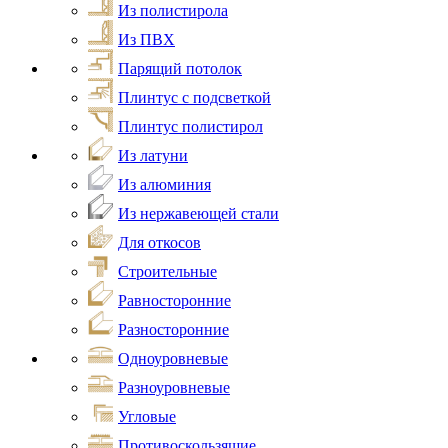
Из полистирола
Из ПВХ
Парящий потолок
Плинтус с подсветкой
Плинтус полистирол
Из латуни
Из алюминия
Из нержавеющей стали
Для откосов
Строительные
Равносторонние
Разносторонние
Одноуровневые
Разноуровневые
Угловые
Противоскользящие