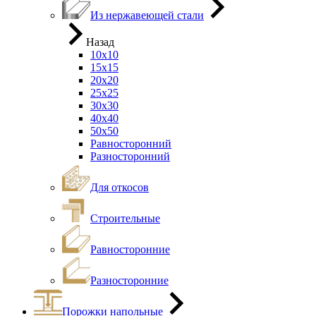
Из нержавеющей стали
Назад
10х10
15х15
20х20
25х25
30х30
40х40
50х50
Равносторонний
Разносторонний
Для откосов
Строительные
Равносторонние
Разносторонние
Порожки напольные