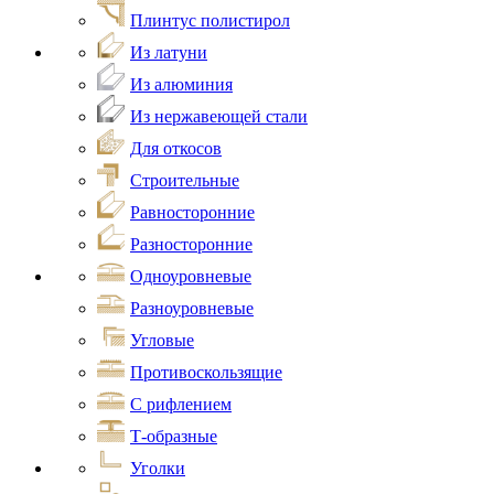
Плинтус полистирол
Из латуни
Из алюминия
Из нержавеющей стали
Для откосов
Строительные
Равносторонние
Разносторонние
Одноуровневые
Разноуровневые
Угловые
Противоскользящие
С рифлением
Т-образные
Уголки