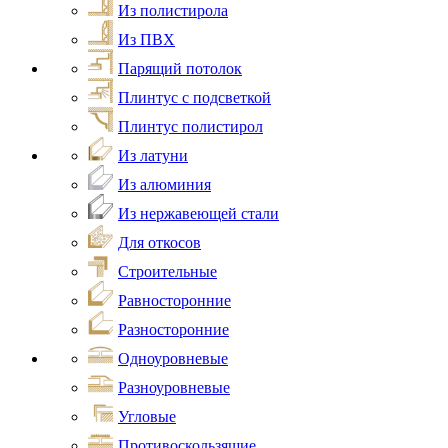
Из полистирола
Из ПВХ
Парящий потолок
Плинтус с подсветкой
Плинтус полистирол
Из латуни
Из алюминия
Из нержавеющей стали
Для откосов
Строительные
Равносторонние
Разносторонние
Одноуровневые
Разноуровневые
Угловые
Противоскользящие