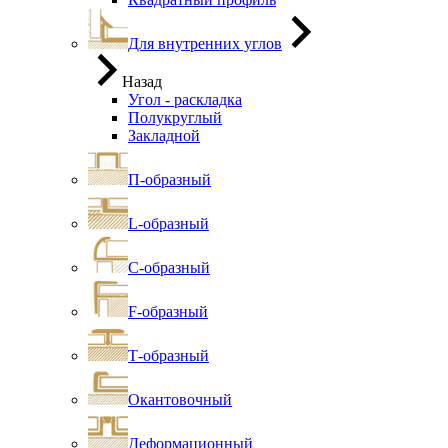
Для внутренних углов
Назад
Угол - раскладка
Полукруглый
Закладной
П-образный
L-образный
С-образный
F-образный
Т-образный
Окантовочный
Деформационный