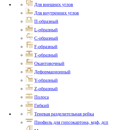
Для внешних углов
Для внутренних углов
П-образный
L-образный
С-образный
F-образный
Т-образный
Окантовочный
Деформационный
Y-образный
Z-образный
Полоса
Гибкий
Теневая разделительная рейка
Профиль для гипсокартона, мдф, дсп