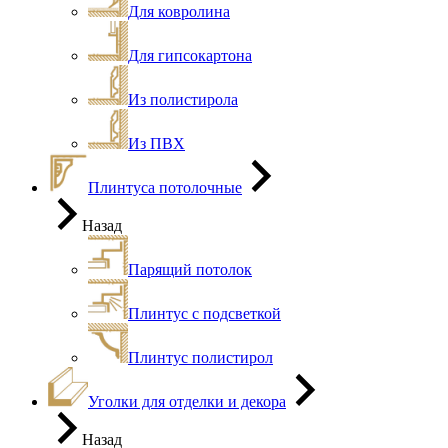
Для ковролина
Для гипсокартона
Из полистирола
Из ПВХ
Плинтуса потолочные
Назад
Парящий потолок
Плинтус с подсветкой
Плинтус полистирол
Уголки для отделки и декора
Назад