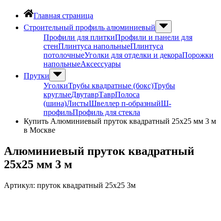
Главная страница
Строительный профиль алюминиевый
Профили для плитки
Профили и панели для
стен
Плинтуса напольные
Плинтуса
потолочные
Уголки для отделки и декора
Порожки
напольные
Аксессуары
Прутки
Уголки
Трубы квадратные (бокс)
Трубы
круглые
Двутавр
Тавр
Полоса
(шина)
Листы
Швеллер п-образный
Ш-
профиль
Профиль для стекла
Купить Алюминиевый пруток квадратный 25х25 мм 3 м
в Москве
Алюминиевый пруток квадратный
25х25 мм 3 м
Артикул:
пруток квадратный 25х25 3м