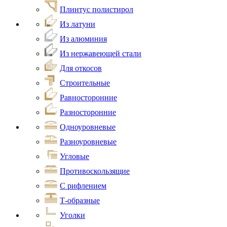
Плинтус полистирол
Из латуни
Из алюминия
Из нержавеющей стали
Для откосов
Строительные
Равносторонние
Разносторонние
Одноуровневые
Разноуровневые
Угловые
Противоскользящие
С рифлением
Т-образные
Уголки