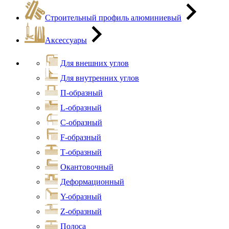
Строительный профиль алюминиевый
Аксессуары
Для внешних углов
Для внутренних углов
П-образный
L-образный
С-образный
F-образный
Т-образный
Окантовочный
Деформационный
Y-образный
Z-образный
Полоса