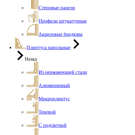
Стеновые панели
Профили штукатурные
Акриловые бордюры
Плинтуса напольные
Назад
Из нержавеющей стали
Алюминиевый
Микроплинтус
Теневой
С подсветкой