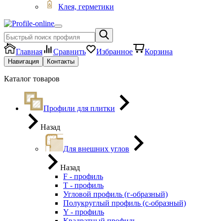
Клея, герметики
Главная
Сравнить
Избранное
Корзина
Навигация
Контакты
Каталог товаров
Профили для плитки
Назад
Для внешних углов
Назад
F - профиль
Т - профиль
Угловой профиль (г-образный)
Полукруглый профиль (с-образный)
Y - профиль
Квадратный профиль