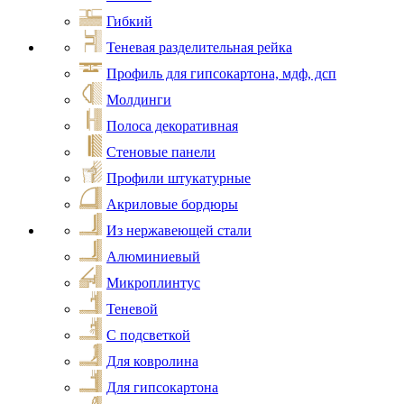
Гибкий
Теневая разделительная рейка
Профиль для гипсокартона, мдф, дсп
Молдинги
Полоса декоративная
Стеновые панели
Профили штукатурные
Акриловые бордюры
Из нержавеющей стали
Алюминиевый
Микроплинтус
Теневой
С подсветкой
Для ковролина
Для гипсокартона