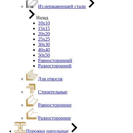
Из нержавеющей стали
Назад
10х10
15х15
20х20
25х25
30х30
40х40
50х50
Равносторонний
Разносторонний
Для откосов
Строительные
Равносторонние
Разносторонние
Порожки напольные