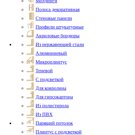
Молдинги
Полоса декоративная
Стеновые панели
Профили штукатурные
Акриловые бордюры
Из нержавеющей стали
Алюминиевый
Микроплинтус
Теневой
С подсветкой
Для ковролина
Для гипсокартона
Из полистирола
Из ПВХ
Парящий потолок
Плинтус с подсветкой