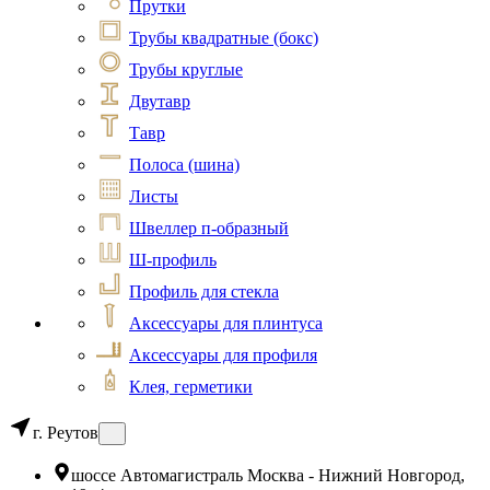
Прутки
Трубы квадратные (бокс)
Трубы круглые
Двутавр
Тавр
Полоса (шина)
Листы
Швеллер п-образный
Ш-профиль
Профиль для стекла
Аксессуары для плинтуса
Аксессуары для профиля
Клея, герметики
г. Реутов
шоссе Автомагистраль Москва - Нижний Новгород,