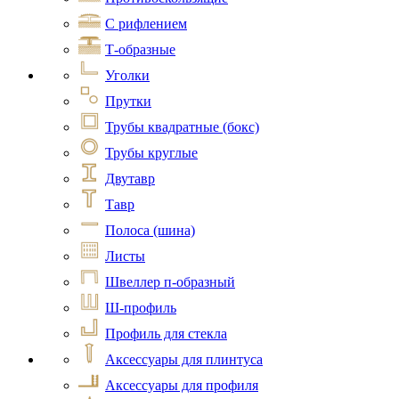
С рифлением
Т-образные
Уголки
Прутки
Трубы квадратные (бокс)
Трубы круглые
Двутавр
Тавр
Полоса (шина)
Листы
Швеллер п-образный
Ш-профиль
Профиль для стекла
Аксессуары для плинтуса
Аксессуары для профиля