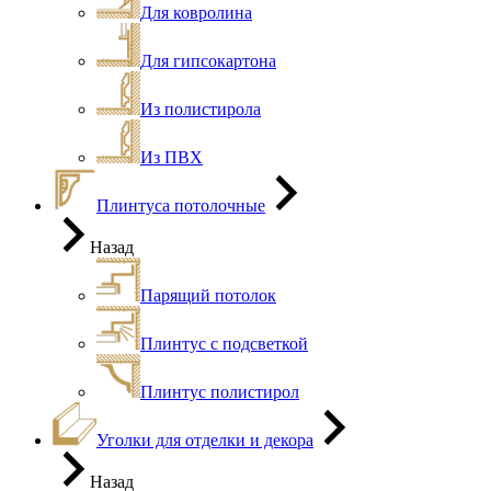
Для ковролина
Для гипсокартона
Из полистирола
Из ПВХ
Плинтуса потолочные
Назад
Парящий потолок
Плинтус с подсветкой
Плинтус полистирол
Уголки для отделки и декора
Назад