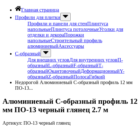
Главная страница
Профили для плитки
Профили и панели для стен
Плинтуса
напольные
Плинтуса потолочные
Уголки для
отделки и декора
Порожки
напольные
Строительный профиль
алюминиевый
Аксессуары
С-образный
Для внешних углов
Для внутренних углов
П-
образный
L-образный
F-образный
Т-
образный
Окантовочный
Деформационный
Y-
образный
Z-образный
Полоса
Гибкий
Недорогой Алюминиевый С-образный профиль 12 мм
ПО-13...
Алюминиевый С-образный профиль 12
мм ПО-13 черный глянец 2.7 м
Артикул:
ПО-13 черный глянец