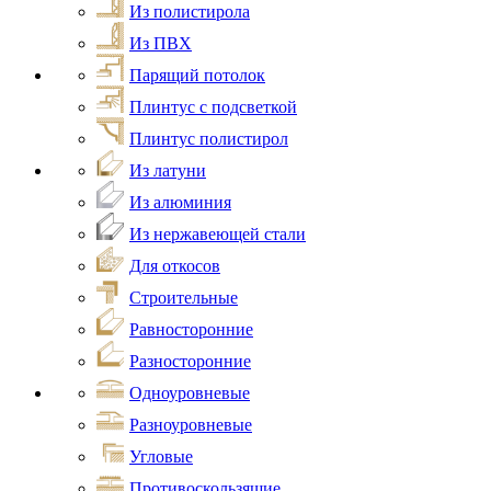
Из полистирола
Из ПВХ
Парящий потолок
Плинтус с подсветкой
Плинтус полистирол
Из латуни
Из алюминия
Из нержавеющей стали
Для откосов
Строительные
Равносторонние
Разносторонние
Одноуровневые
Разноуровневые
Угловые
Противоскользящие