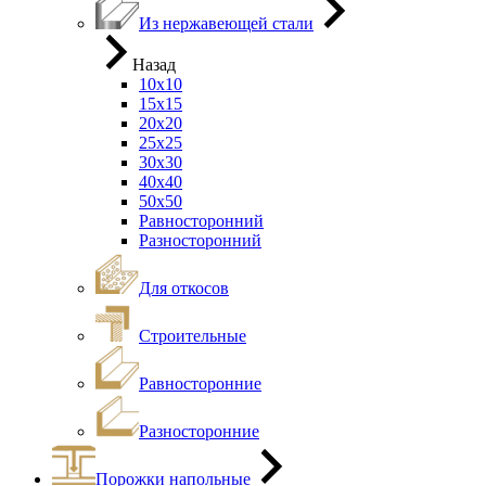
Из нержавеющей стали
Назад
10х10
15х15
20х20
25х25
30х30
40х40
50х50
Равносторонний
Разносторонний
Для откосов
Строительные
Равносторонние
Разносторонние
Порожки напольные