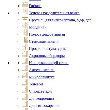
Гибкий
Теневая разделительная рейка
Профиль для гипсокартона, мдф, дсп
Молдинги
Полоса декоративная
Стеновые панели
Профили штукатурные
Акриловые бордюры
Из нержавеющей стали
Алюминиевый
Микроплинтус
Теневой
С подсветкой
Для ковролина
Для гипсокартона