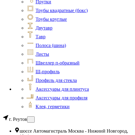
Прутки
Трубы квадратные (бокс)
Трубы круглые
Двутавр
Тавр
Полоса (шина)
Листы
Швеллер п-образный
Ш-профиль
Профиль для стекла
Аксессуары для плинтуса
Аксессуары для профиля
Клея, герметики
г. Реутов
шоссе Автомагистраль Москва - Нижний Новгород,