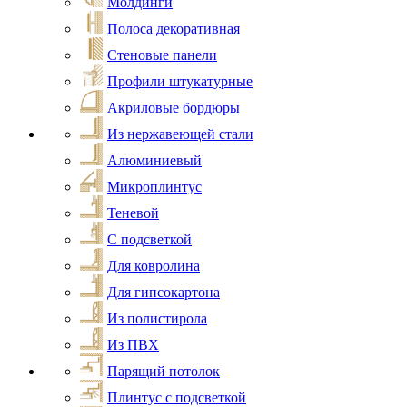
Молдинги
Полоса декоративная
Стеновые панели
Профили штукатурные
Акриловые бордюры
Из нержавеющей стали
Алюминиевый
Микроплинтус
Теневой
С подсветкой
Для ковролина
Для гипсокартона
Из полистирола
Из ПВХ
Парящий потолок
Плинтус с подсветкой