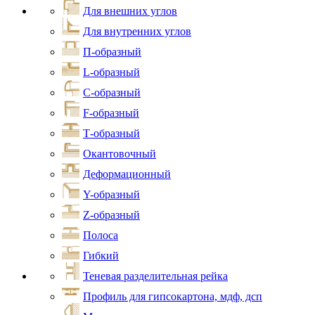
Для внешних углов
Для внутренних углов
П-образный
L-образный
С-образный
F-образный
Т-образный
Окантовочный
Деформационный
Y-образный
Z-образный
Полоса
Гибкий
Теневая разделительная рейка
Профиль для гипсокартона, мдф, дсп