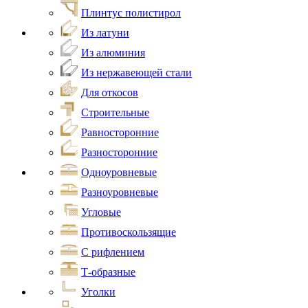
Плинтус полистирол
Из латуни
Из алюминия
Из нержавеющей стали
Для откосов
Строительные
Равносторонние
Разносторонние
Одноуровневые
Разноуровневые
Угловые
Противоскользящие
С рифлением
Т-образные
Уголки