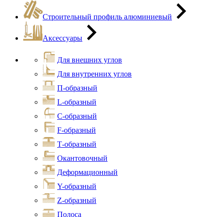
Строительный профиль алюминиевый
Аксессуары
Для внешних углов
Для внутренних углов
П-образный
L-образный
С-образный
F-образный
Т-образный
Окантовочный
Деформационный
Y-образный
Z-образный
Полоса