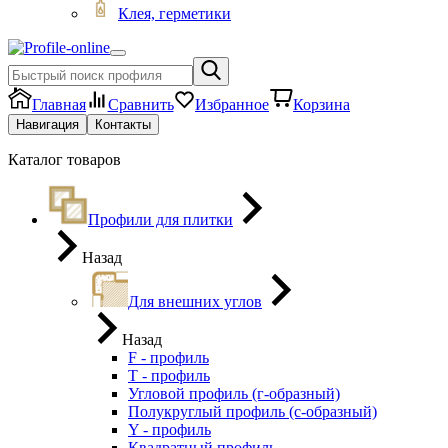
Клея, герметики
Главная
Сравнить
Избранное
Корзина
Навигация
Контакты
Каталог товаров
Профили для плитки
Назад
Для внешних углов
Назад
F - профиль
Т - профиль
Угловой профиль (г-образный)
Полукруглый профиль (с-образный)
Y - профиль
Квадратный профиль