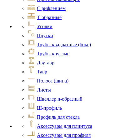
С рифлением
Т-образные
Уголки
Прутки
Трубы квадратные (бокс)
Трубы круглые
Двутавр
Тавр
Полоса (шина)
Листы
Швеллер п-образный
Ш-профиль
Профиль для стекла
Аксессуары для плинтуса
Аксессуары для профиля