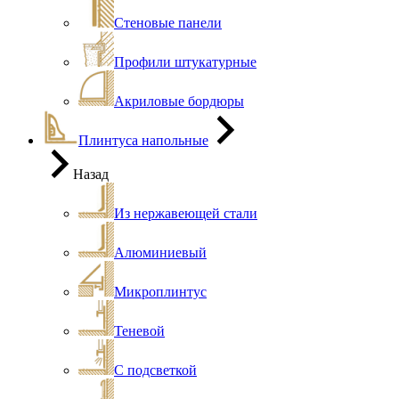
Стеновые панели
Профили штукатурные
Акриловые бордюры
Плинтуса напольные
Назад
Из нержавеющей стали
Алюминиевый
Микроплинтус
Теневой
С подсветкой