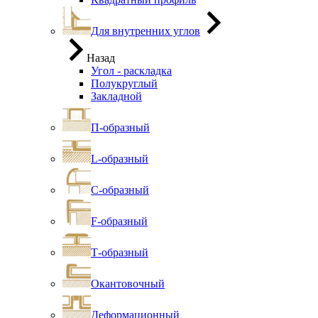
Для внутренних углов
Назад
Угол - раскладка
Полукруглый
Закладной
П-образный
L-образный
С-образный
F-образный
Т-образный
Окантовочный
Деформационный