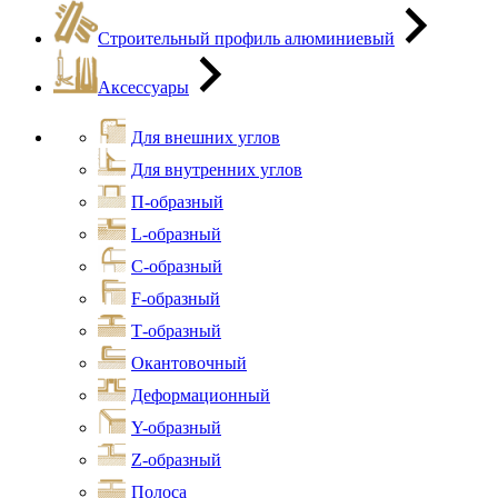
Строительный профиль алюминиевый
Аксессуары
Для внешних углов
Для внутренних углов
П-образный
L-образный
С-образный
F-образный
Т-образный
Окантовочный
Деформационный
Y-образный
Z-образный
Полоса