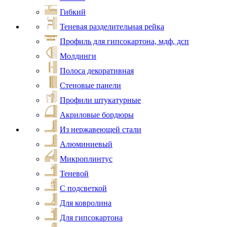
Гибкий
Теневая разделительная рейка
Профиль для гипсокартона, мдф, дсп
Молдинги
Полоса декоративная
Стеновые панели
Профили штукатурные
Акриловые бордюры
Из нержавеющей стали
Алюминиевый
Микроплинтус
Теневой
С подсветкой
Для ковролина
Для гипсокартона