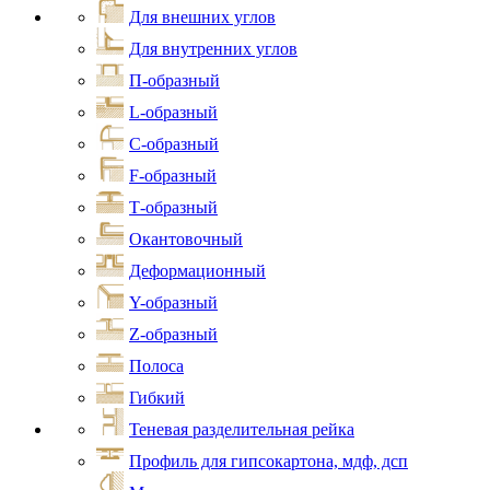
Для внешних углов
Для внутренних углов
П-образный
L-образный
С-образный
F-образный
Т-образный
Окантовочный
Деформационный
Y-образный
Z-образный
Полоса
Гибкий
Теневая разделительная рейка
Профиль для гипсокартона, мдф, дсп