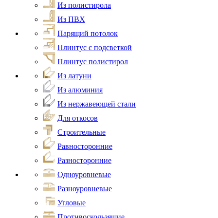
Из полистирола
Из ПВХ
Парящий потолок
Плинтус с подсветкой
Плинтус полистирол
Из латуни
Из алюминия
Из нержавеющей стали
Для откосов
Строительные
Равносторонние
Разносторонние
Одноуровневые
Разноуровневые
Угловые
Противоскользящие