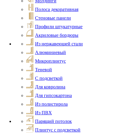
Молдинги
Полоса декоративная
Стеновые панели
Профили штукатурные
Акриловые бордюры
Из нержавеющей стали
Алюминиевый
Микроплинтус
Теневой
С подсветкой
Для ковролина
Для гипсокартона
Из полистирола
Из ПВХ
Парящий потолок
Плинтус с подсветкой