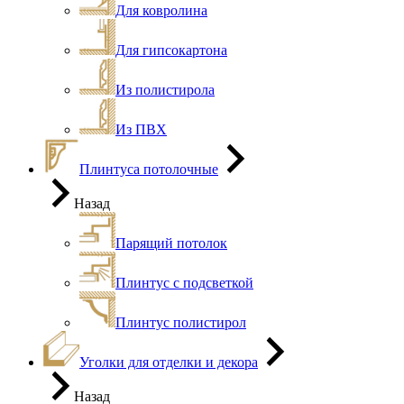
Для ковролина
Для гипсокартона
Из полистирола
Из ПВХ
Плинтуса потолочные
Назад
Парящий потолок
Плинтус с подсветкой
Плинтус полистирол
Уголки для отделки и декора
Назад