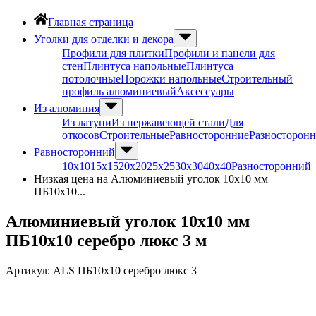
Главная страница
Уголки для отделки и декора
Профили для плитки
Профили и панели для
стен
Плинтуса напольные
Плинтуса
потолочные
Порожки напольные
Строительный
профиль алюминиевый
Аксессуары
Из алюминия
Из латуни
Из нержавеющей стали
Для
откосов
Строительные
Равносторонние
Разносторон
Равносторонний
10х10
15х15
20х20
25х25
30х30
40х40
Разносторонний
Низкая цена на Алюминиевый уголок 10х10 мм
ПБ10х10...
Алюминиевый уголок 10х10 мм
ПБ10х10 серебро люкс 3 м
Артикул:
ALS ПБ10х10 серебро люкс 3