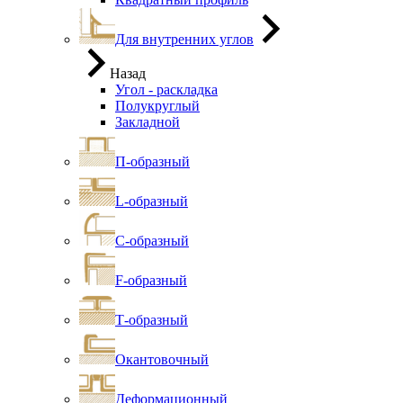
Для внутренних углов
Назад
Угол - раскладка
Полукруглый
Закладной
П-образный
L-образный
С-образный
F-образный
Т-образный
Окантовочный
Деформационный