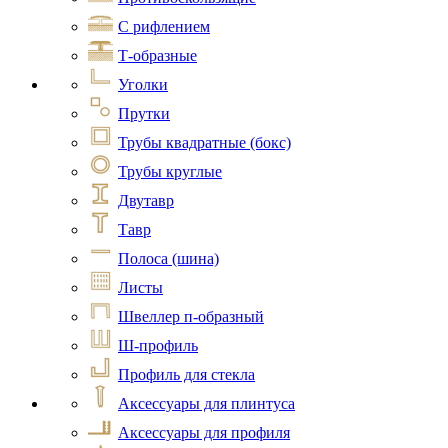
С рифлением
Т-образные
Уголки
Прутки
Трубы квадратные (бокс)
Трубы круглые
Двутавр
Тавр
Полоса (шина)
Листы
Швеллер п-образный
Ш-профиль
Профиль для стекла
Аксессуары для плинтуса
Аксессуары для профиля