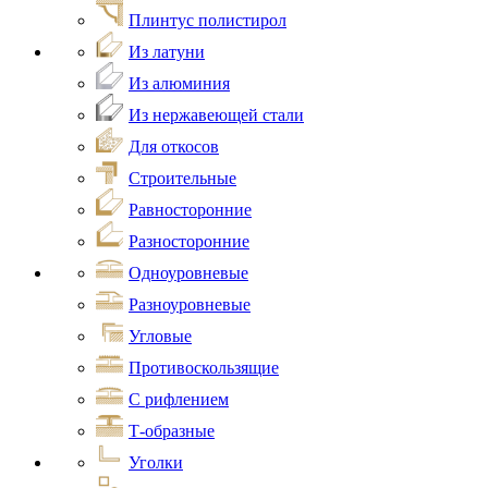
Плинтус полистирол
Из латуни
Из алюминия
Из нержавеющей стали
Для откосов
Строительные
Равносторонние
Разносторонние
Одноуровневые
Разноуровневые
Угловые
Противоскользящие
С рифлением
Т-образные
Уголки