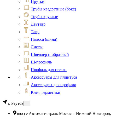
Прутки
Трубы квадратные (бокс)
Трубы круглые
Двутавр
Тавр
Полоса (шина)
Листы
Швеллер п-образный
Ш-профиль
Профиль для стекла
Аксессуары для плинтуса
Аксессуары для профиля
Клея, герметики
г. Реутов
шоссе Автомагистраль Москва - Нижний Новгород,