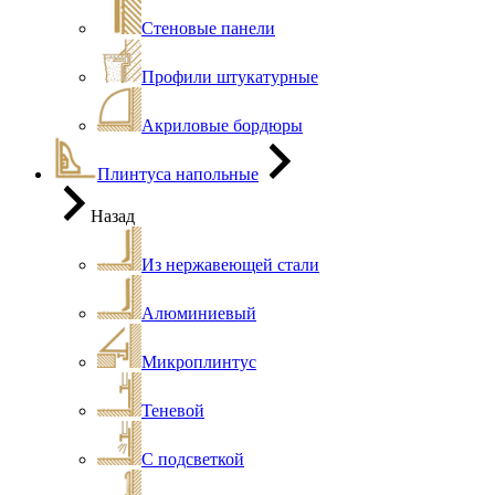
Стеновые панели
Профили штукатурные
Акриловые бордюры
Плинтуса напольные
Назад
Из нержавеющей стали
Алюминиевый
Микроплинтус
Теневой
С подсветкой