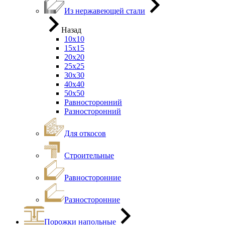
Из нержавеющей стали
Назад
10х10
15х15
20х20
25х25
30х30
40х40
50х50
Равносторонний
Разносторонний
Для откосов
Строительные
Равносторонние
Разносторонние
Порожки напольные