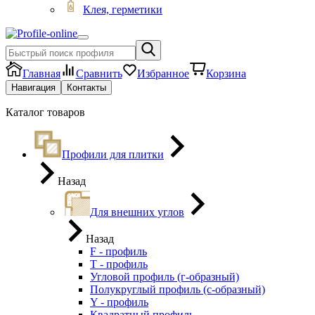
Клея, герметики
Главная
Сравнить
Избранное
Корзина
Навигация
Контакты
Каталог товаров
Профили для плитки
Назад
Для внешних углов
Назад
F - профиль
Т - профиль
Угловой профиль (г-образный)
Полукруглый профиль (с-образный)
Y - профиль
Квадратный профиль