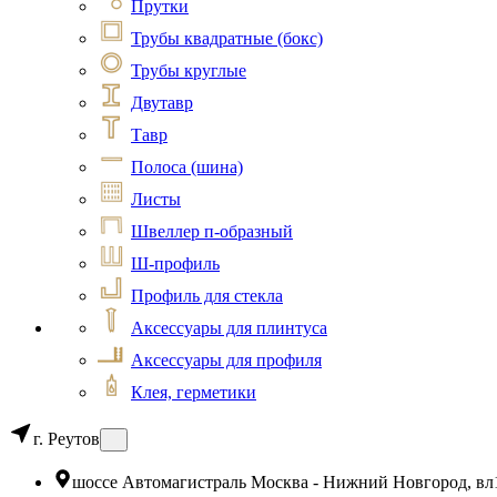
Прутки
Трубы квадратные (бокс)
Трубы круглые
Двутавр
Тавр
Полоса (шина)
Листы
Швеллер п-образный
Ш-профиль
Профиль для стекла
Аксессуары для плинтуса
Аксессуары для профиля
Клея, герметики
г. Реутов
шоссе Автомагистраль Москва - Нижний Новгород, вл