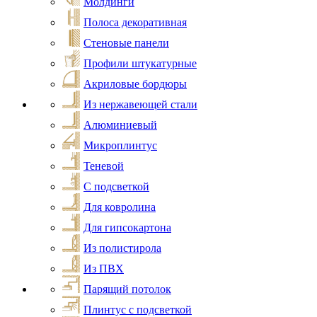
Молдинги
Полоса декоративная
Стеновые панели
Профили штукатурные
Акриловые бордюры
Из нержавеющей стали
Алюминиевый
Микроплинтус
Теневой
С подсветкой
Для ковролина
Для гипсокартона
Из полистирола
Из ПВХ
Парящий потолок
Плинтус с подсветкой