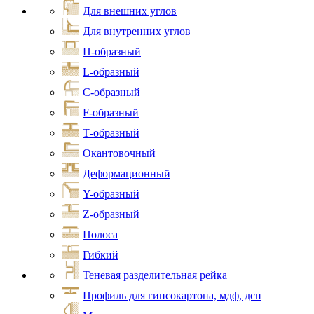
Для внешних углов
Для внутренних углов
П-образный
L-образный
С-образный
F-образный
Т-образный
Окантовочный
Деформационный
Y-образный
Z-образный
Полоса
Гибкий
Теневая разделительная рейка
Профиль для гипсокартона, мдф, дсп