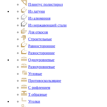
Плинтус полистирол
Из латуни
Из алюминия
Из нержавеющей стали
Для откосов
Строительные
Равносторонние
Разносторонние
Одноуровневые
Разноуровневые
Угловые
Противоскользящие
С рифлением
Т-образные
Уголки