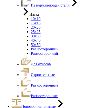
Из нержавеющей стали
Назад
10х10
15х15
20х20
25х25
30х30
40х40
50х50
Равносторонний
Разносторонний
Для откосов
Строительные
Равносторонние
Разносторонние
Порожки напольные