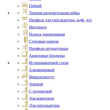
Гибкий
Теневая разделительная рейка
Профиль для гипсокартона, мдф, дсп
Молдинги
Полоса декоративная
Стеновые панели
Профили штукатурные
Акриловые бордюры
Из нержавеющей стали
Алюминиевый
Микроплинтус
Теневой
С подсветкой
Для ковролина
Для гипсокартона