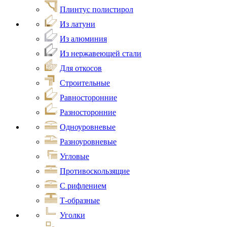
Плинтус полистирол
Из латуни
Из алюминия
Из нержавеющей стали
Для откосов
Строительные
Равносторонние
Разносторонние
Одноуровневые
Разноуровневые
Угловые
Противоскользящие
С рифлением
Т-образные
Уголки