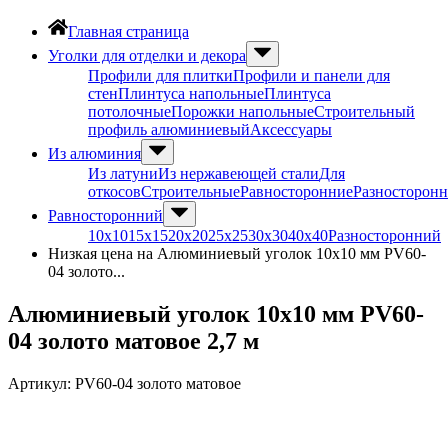
Главная страница
Уголки для отделки и декора
Профили для плитки
Профили и панели для
стен
Плинтуса напольные
Плинтуса
потолочные
Порожки напольные
Строительный
профиль алюминиевый
Аксессуары
Из алюминия
Из латуни
Из нержавеющей стали
Для
откосов
Строительные
Равносторонние
Разносторон
Равносторонний
10х10
15х15
20х20
25х25
30х30
40х40
Разносторонний
Низкая цена на Алюминиевый уголок 10х10 мм PV60-
04 золото...
Алюминиевый уголок 10х10 мм PV60-
04 золото матовое 2,7 м
Артикул:
PV60-04 золото матовое