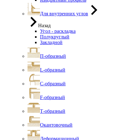
Для внутренних углов
Назад
Угол - раскладка
Полукруглый
Закладной
П-образный
L-образный
С-образный
F-образный
Т-образный
Окантовочный
Деформационный