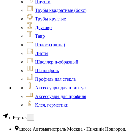
Прутки
Трубы квадратные (бокс)
Трубы круглые
Двутавр
Тавр
Полоса (шина)
Листы
Швеллер п-образный
Ш-профиль
Профиль для стекла
Аксессуары для плинтуса
Аксессуары для профиля
Клея, герметики
г. Реутов
шоссе Автомагистраль Москва - Нижний Новгород,