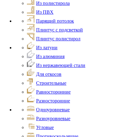
Из полистирола
Из ПВХ
Парящий потолок
Плинтус с подсветкой
Плинтус полистирол
Из латуни
Из алюминия
Из нержавеющей стали
Для откосов
Строительные
Равносторонние
Разносторонние
Одноуровневые
Разноуровневые
Угловые
Противоскользящие