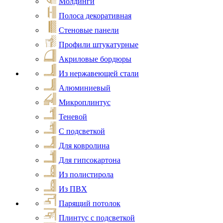
Молдинги
Полоса декоративная
Стеновые панели
Профили штукатурные
Акриловые бордюры
Из нержавеющей стали
Алюминиевый
Микроплинтус
Теневой
С подсветкой
Для ковролина
Для гипсокартона
Из полистирола
Из ПВХ
Парящий потолок
Плинтус с подсветкой