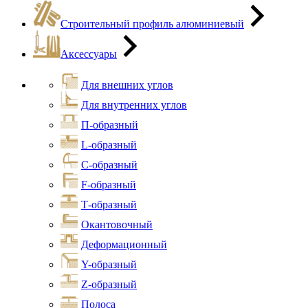
Строительный профиль алюминиевый
Аксессуары
Для внешних углов
Для внутренних углов
П-образный
L-образный
С-образный
F-образный
Т-образный
Окантовочный
Деформационный
Y-образный
Z-образный
Полоса