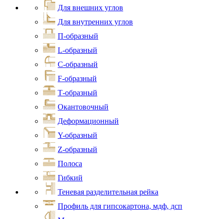
Для внешних углов
Для внутренних углов
П-образный
L-образный
С-образный
F-образный
Т-образный
Окантовочный
Деформационный
Y-образный
Z-образный
Полоса
Гибкий
Теневая разделительная рейка
Профиль для гипсокартона, мдф, дсп