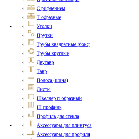
С рифлением
Т-образные
Уголки
Прутки
Трубы квадратные (бокс)
Трубы круглые
Двутавр
Тавр
Полоса (шина)
Листы
Швеллер п-образный
Ш-профиль
Профиль для стекла
Аксессуары для плинтуса
Аксессуары для профиля