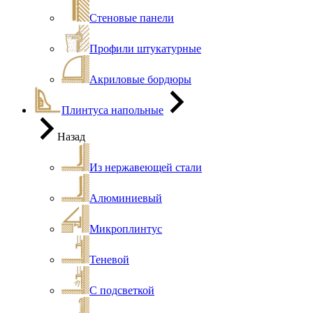
Стеновые панели
Профили штукатурные
Акриловые бордюры
Плинтуса напольные
Назад
Из нержавеющей стали
Алюминиевый
Микроплинтус
Теневой
С подсветкой