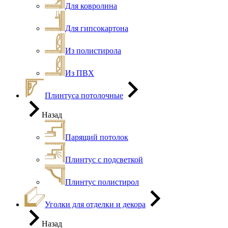
Для ковролина
Для гипсокартона
Из полистирола
Из ПВХ
Плинтуса потолочные
Назад
Парящий потолок
Плинтус с подсветкой
Плинтус полистирол
Уголки для отделки и декора
Назад