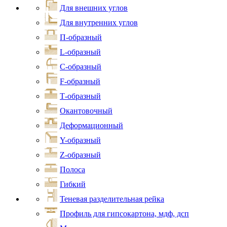
Для внешних углов
Для внутренних углов
П-образный
L-образный
С-образный
F-образный
Т-образный
Окантовочный
Деформационный
Y-образный
Z-образный
Полоса
Гибкий
Теневая разделительная рейка
Профиль для гипсокартона, мдф, дсп