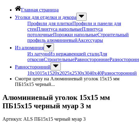
Главная страница
Уголки для отделки и декора
Профили для плитки
Профили и панели для
стен
Плинтуса напольные
Плинтуса
потолочные
Порожки напольные
Строительный
профиль алюминиевый
Аксессуары
Из алюминия
Из латуни
Из нержавеющей стали
Для
откосов
Строительные
Равносторонние
Разносторон
Равносторонний
10х10
15х15
20х20
25х25
30х30
40х40
Разносторонний
Смотри цену на Алюминиевый уголок 15х15 мм
ПБ15х15 черный...
Алюминиевый уголок 15х15 мм
ПБ15х15 черный муар 3 м
Артикул:
ALS ПБ15х15 черный муар 3