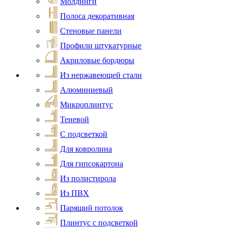
Молдинги
Полоса декоративная
Стеновые панели
Профили штукатурные
Акриловые бордюры
Из нержавеющей стали
Алюминиевый
Микроплинтус
Теневой
С подсветкой
Для ковролина
Для гипсокартона
Из полистирола
Из ПВХ
Парящий потолок
Плинтус с подсветкой