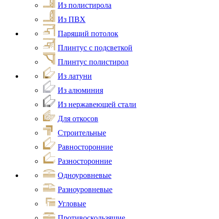
Из полистирола
Из ПВХ
Парящий потолок
Плинтус с подсветкой
Плинтус полистирол
Из латуни
Из алюминия
Из нержавеющей стали
Для откосов
Строительные
Равносторонние
Разносторонние
Одноуровневые
Разноуровневые
Угловые
Противоскользящие