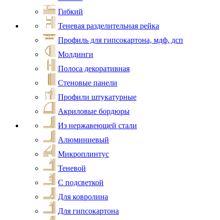
Гибкий
Теневая разделительная рейка
Профиль для гипсокартона, мдф, дсп
Молдинги
Полоса декоративная
Стеновые панели
Профили штукатурные
Акриловые бордюры
Из нержавеющей стали
Алюминиевый
Микроплинтус
Теневой
С подсветкой
Для ковролина
Для гипсокартона