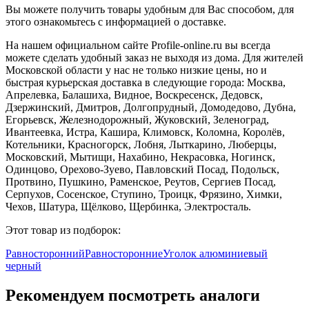
Вы можете получить товары удобным для Вас способом, для
этого ознакомьтесь с информацией о доставке.
На нашем официальном сайте Profile-online.ru вы всегда
можете сделать удобный заказ не выходя из дома. Для жителей
Московской области у нас не только низкие цены, но и
быстрая курьерская доставка в следующие города: Москва,
Апрелевка, Балашиха, Видное, Воскресенск, Дедовск,
Дзержинский, Дмитров, Долгопрудный, Домодедово, Дубна,
Егорьевск, Железнодорожный, Жуковский, Зеленоград,
Ивантеевка, Истра, Кашира, Климовск, Коломна, Королёв,
Котельники, Красногорск, Лобня, Лыткарино, Люберцы,
Московский, Мытищи, Нахабино, Некрасовка, Ногинск,
Одинцово, Орехово-Зуево, Павловский Посад, Подольск,
Протвино, Пушкино, Раменское, Реутов, Сергиев Посад,
Серпухов, Сосенское, Ступино, Троицк, Фрязино, Химки,
Чехов, Шатура, Щёлково, Щербинка, Электросталь.
Этот товар из подборок:
Равносторонний
Равносторонние
Уголок алюминиевый
черный
Рекомендуем посмотреть аналоги