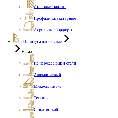
Стеновые панели
Профили штукатурные
Акриловые бордюры
Плинтуса напольные
Назад
Из нержавеющей стали
Алюминиевый
Микроплинтус
Теневой
С подсветкой