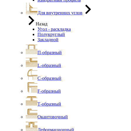
Для внутренних углов
Назад
Угол - раскладка
Полукруглый
Закладной
П-образный
L-образный
С-образный
F-образный
Т-образный
Окантовочный
Деформационный