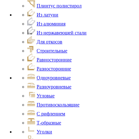
Плинтус полистирол
Из латуни
Из алюминия
Из нержавеющей стали
Для откосов
Строительные
Равносторонние
Разносторонние
Одноуровневые
Разноуровневые
Угловые
Противоскользящие
С рифлением
Т-образные
Уголки