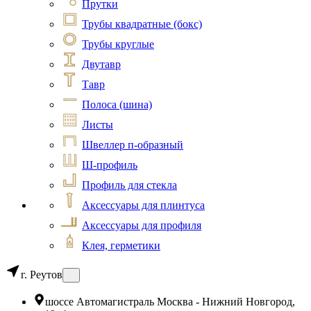
Прутки
Трубы квадратные (бокс)
Трубы круглые
Двутавр
Тавр
Полоса (шина)
Листы
Швеллер п-образный
Ш-профиль
Профиль для стекла
Аксессуары для плинтуса
Аксессуары для профиля
Клея, герметики
г. Реутов
шоссе Автомагистраль Москва - Нижний Новгород,