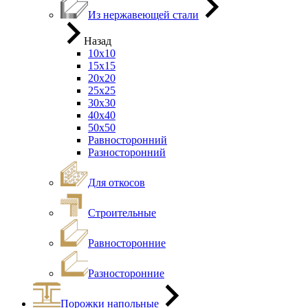
Из нержавеющей стали
Назад
10х10
15х15
20х20
25х25
30х30
40х40
50х50
Равносторонний
Разносторонний
Для откосов
Строительные
Равносторонние
Разносторонние
Порожки напольные