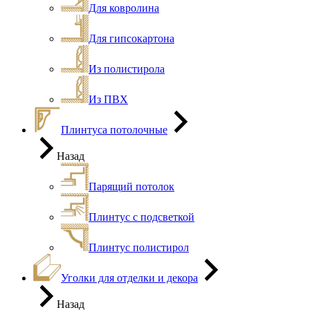
Для ковролина
Для гипсокартона
Из полистирола
Из ПВХ
Плинтуса потолочные
Назад
Парящий потолок
Плинтус с подсветкой
Плинтус полистирол
Уголки для отделки и декора
Назад