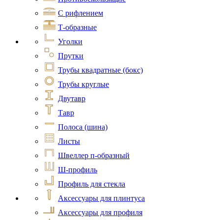
С рифлением
Т-образные
Уголки
Прутки
Трубы квадратные (бокс)
Трубы круглые
Двутавр
Тавр
Полоса (шина)
Листы
Швеллер п-образный
Ш-профиль
Профиль для стекла
Аксессуары для плинтуса
Аксессуары для профиля