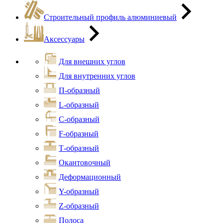
Строительный профиль алюминиевый
Аксессуары
Для внешних углов
Для внутренних углов
П-образный
L-образный
С-образный
F-образный
Т-образный
Окантовочный
Деформационный
Y-образный
Z-образный
Полоса