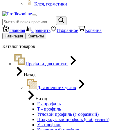
Клея, герметики
Главная
Сравнить
Избранное
Корзина
Навигация
Контакты
Каталог товаров
Профили для плитки
Назад
Для внешних углов
Назад
F - профиль
Т - профиль
Угловой профиль (г-образный)
Полукруглый профиль (с-образный)
Y - профиль
Квадратный профиль