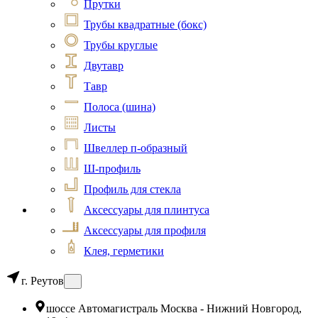
Прутки
Трубы квадратные (бокс)
Трубы круглые
Двутавр
Тавр
Полоса (шина)
Листы
Швеллер п-образный
Ш-профиль
Профиль для стекла
Аксессуары для плинтуса
Аксессуары для профиля
Клея, герметики
г. Реутов
шоссе Автомагистраль Москва - Нижний Новгород,