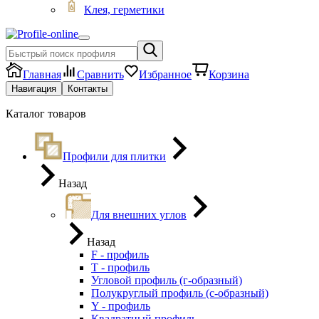
Клея, герметики
Главная
Сравнить
Избранное
Корзина
Навигация
Контакты
Каталог товаров
Профили для плитки
Назад
Для внешних углов
Назад
F - профиль
Т - профиль
Угловой профиль (г-образный)
Полукруглый профиль (с-образный)
Y - профиль
Квадратный профиль