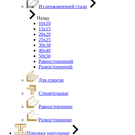
Из нержавеющей стали
Назад
10х10
15х15
20х20
25х25
30х30
40х40
50х50
Равносторонний
Разносторонний
Для откосов
Строительные
Равносторонние
Разносторонние
Порожки напольные