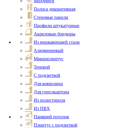
Молдинги
Полоса декоративная
Стеновые панели
Профили штукатурные
Акриловые бордюры
Из нержавеющей стали
Алюминиевый
Микроплинтус
Теневой
С подсветкой
Для ковролина
Для гипсокартона
Из полистирола
Из ПВХ
Парящий потолок
Плинтус с подсветкой