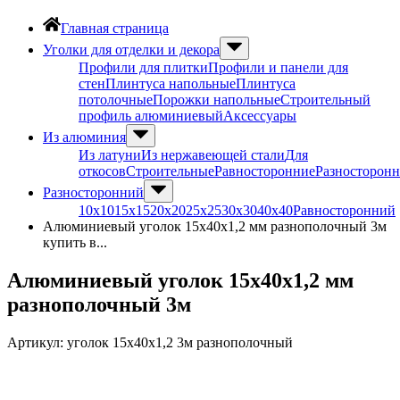
Главная страница
Уголки для отделки и декора
Профили для плитки
Профили и панели для
стен
Плинтуса напольные
Плинтуса
потолочные
Порожки напольные
Строительный
профиль алюминиевый
Аксессуары
Из алюминия
Из латуни
Из нержавеющей стали
Для
откосов
Строительные
Равносторонние
Разносторон
Разносторонний
10х10
15х15
20х20
25х25
30х30
40х40
Равносторонний
Алюминиевый уголок 15х40х1,2 мм разнополочный 3м
купить в...
Алюминиевый уголок 15х40х1,2 мм
разнополочный 3м
Артикул:
уголок 15х40х1,2 3м разнополочный