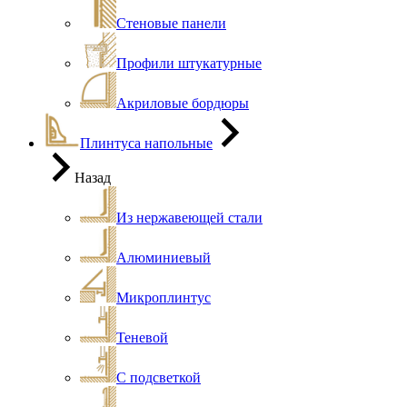
Стеновые панели
Профили штукатурные
Акриловые бордюры
Плинтуса напольные
Назад
Из нержавеющей стали
Алюминиевый
Микроплинтус
Теневой
С подсветкой