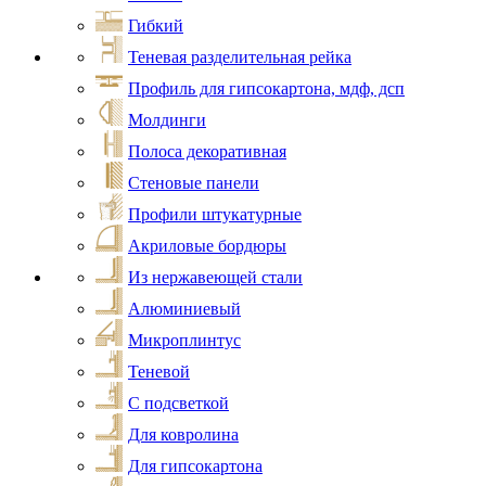
Гибкий
Теневая разделительная рейка
Профиль для гипсокартона, мдф, дсп
Молдинги
Полоса декоративная
Стеновые панели
Профили штукатурные
Акриловые бордюры
Из нержавеющей стали
Алюминиевый
Микроплинтус
Теневой
С подсветкой
Для ковролина
Для гипсокартона