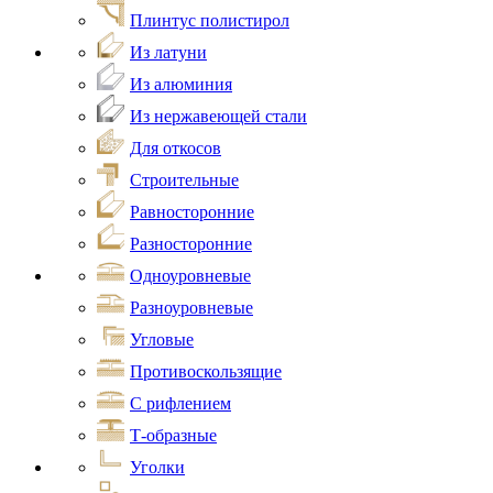
Плинтус полистирол
Из латуни
Из алюминия
Из нержавеющей стали
Для откосов
Строительные
Равносторонние
Разносторонние
Одноуровневые
Разноуровневые
Угловые
Противоскользящие
С рифлением
Т-образные
Уголки