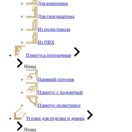
Для ковролина
Для гипсокартона
Из полистирола
Из ПВХ
Плинтуса потолочные
Назад
Парящий потолок
Плинтус с подсветкой
Плинтус полистирол
Уголки для отделки и декора
Назад