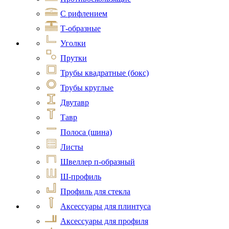
С рифлением
Т-образные
Уголки
Прутки
Трубы квадратные (бокс)
Трубы круглые
Двутавр
Тавр
Полоса (шина)
Листы
Швеллер п-образный
Ш-профиль
Профиль для стекла
Аксессуары для плинтуса
Аксессуары для профиля