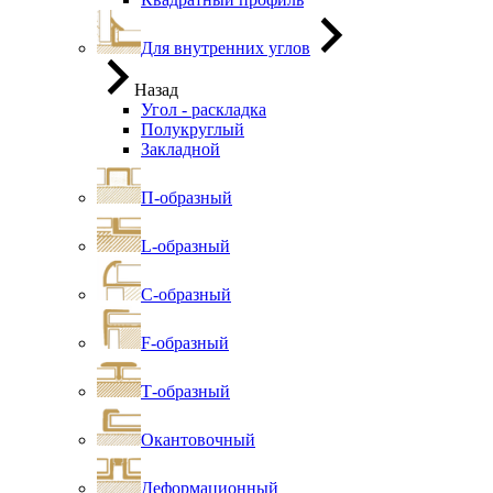
Для внутренних углов
Назад
Угол - раскладка
Полукруглый
Закладной
П-образный
L-образный
С-образный
F-образный
Т-образный
Окантовочный
Деформационный