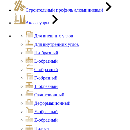
Строительный профиль алюминиевый
Аксессуары
Для внешних углов
Для внутренних углов
П-образный
L-образный
С-образный
F-образный
Т-образный
Окантовочный
Деформационный
Y-образный
Z-образный
Полоса