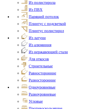
Из полистирола
Из ПВХ
Парящий потолок
Плинтус с подсветкой
Плинтус полистирол
Из латуни
Из алюминия
Из нержавеющей стали
Для откосов
Строительные
Равносторонние
Разносторонние
Одноуровневые
Разноуровневые
Угловые
Противоскользящие