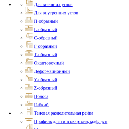
Для внешних углов
Для внутренних углов
П-образный
L-образный
С-образный
F-образный
Т-образный
Окантовочный
Деформационный
Y-образный
Z-образный
Полоса
Гибкий
Теневая разделительная рейка
Профиль для гипсокартона, мдф, дсп