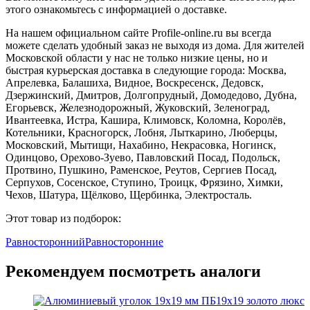
этого ознакомьтесь с информацией о доставке.
На нашем официальном сайте Profile-online.ru вы всегда
можете сделать удобный заказ не выходя из дома. Для жителей
Московской области у нас не только низкие цены, но и
быстрая курьерская доставка в следующие города: Москва,
Апрелевка, Балашиха, Видное, Воскресенск, Дедовск,
Дзержинский, Дмитров, Долгопрудный, Домодедово, Дубна,
Егорьевск, Железнодорожный, Жуковский, Зеленоград,
Ивантеевка, Истра, Кашира, Климовск, Коломна, Королёв,
Котельники, Красногорск, Лобня, Лыткарино, Люберцы,
Московский, Мытищи, Нахабино, Некрасовка, Ногинск,
Одинцово, Орехово-Зуево, Павловский Посад, Подольск,
Протвино, Пушкино, Раменское, Реутов, Сергиев Посад,
Серпухов, Сосенское, Ступино, Троицк, Фрязино, Химки,
Чехов, Шатура, Щёлково, Щербинка, Электросталь.
Этот товар из подборок:
Равносторонний
Равносторонние
Рекомендуем посмотреть аналоги