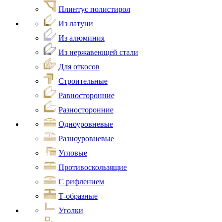
Плинтус полистирол
Из латуни
Из алюминия
Из нержавеющей стали
Для откосов
Строительные
Равносторонние
Разносторонние
Одноуровневые
Разноуровневые
Угловые
Противоскользящие
С рифлением
Т-образные
Уголки