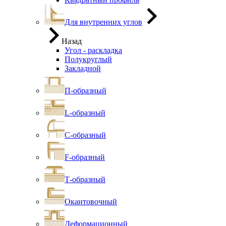
Для внутренних углов
Назад
Угол - раскладка
Полукруглый
Закладной
П-образный
L-образный
С-образный
F-образный
Т-образный
Окантовочный
Деформационный