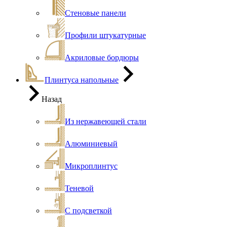
Стеновые панели
Профили штукатурные
Акриловые бордюры
Плинтуса напольные
Назад
Из нержавеющей стали
Алюминиевый
Микроплинтус
Теневой
С подсветкой