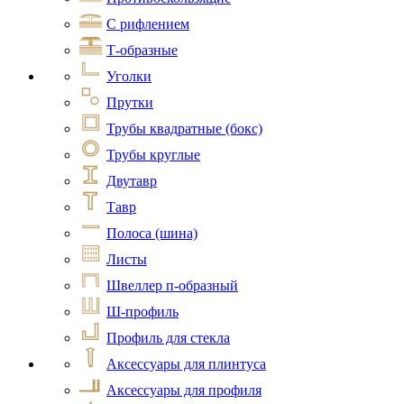
С рифлением
Т-образные
Уголки
Прутки
Трубы квадратные (бокс)
Трубы круглые
Двутавр
Тавр
Полоса (шина)
Листы
Швеллер п-образный
Ш-профиль
Профиль для стекла
Аксессуары для плинтуса
Аксессуары для профиля