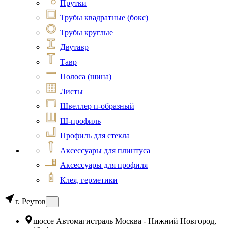
Прутки
Трубы квадратные (бокс)
Трубы круглые
Двутавр
Тавр
Полоса (шина)
Листы
Швеллер п-образный
Ш-профиль
Профиль для стекла
Аксессуары для плинтуса
Аксессуары для профиля
Клея, герметики
г. Реутов
шоссе Автомагистраль Москва - Нижний Новгород,