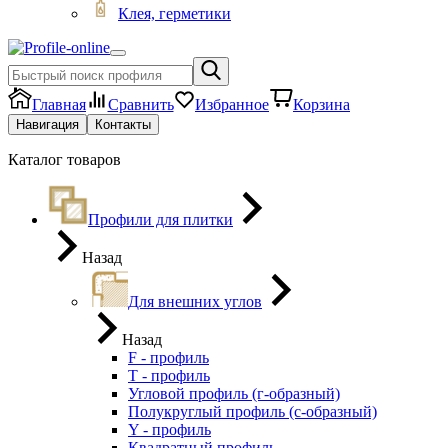
Клея, герметики
Главная
Сравнить
Избранное
Корзина
Навигация
Контакты
Каталог товаров
Профили для плитки
Назад
Для внешних углов
Назад
F - профиль
Т - профиль
Угловой профиль (г-образный)
Полукруглый профиль (с-образный)
Y - профиль
Квадратный профиль