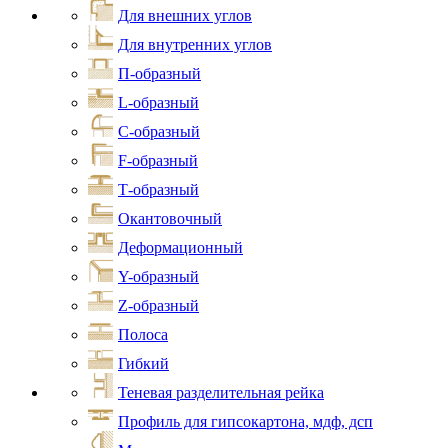
Для внешних углов
Для внутренних углов
П-образный
L-образный
С-образный
F-образный
Т-образный
Окантовочный
Деформационный
Y-образный
Z-образный
Полоса
Гибкий
Теневая разделительная рейка
Профиль для гипсокартона, мдф, дсп