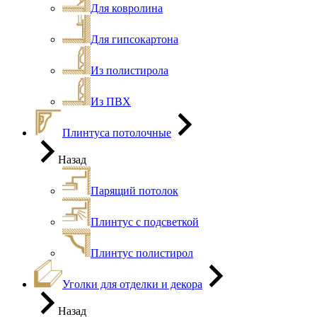
Для ковролина
Для гипсокартона
Из полистирола
Из ПВХ
Плинтуса потолочные
Назад
Парящий потолок
Плинтус с подсветкой
Плинтус полистирол
Уголки для отделки и декора
Назад