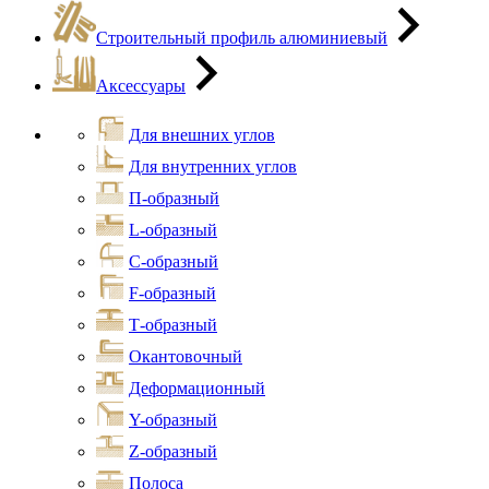
Строительный профиль алюминиевый
Аксессуары
Для внешних углов
Для внутренних углов
П-образный
L-образный
С-образный
F-образный
Т-образный
Окантовочный
Деформационный
Y-образный
Z-образный
Полоса