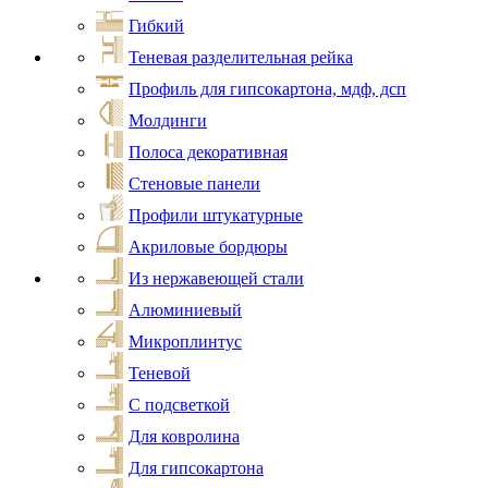
Гибкий
Теневая разделительная рейка
Профиль для гипсокартона, мдф, дсп
Молдинги
Полоса декоративная
Стеновые панели
Профили штукатурные
Акриловые бордюры
Из нержавеющей стали
Алюминиевый
Микроплинтус
Теневой
С подсветкой
Для ковролина
Для гипсокартона