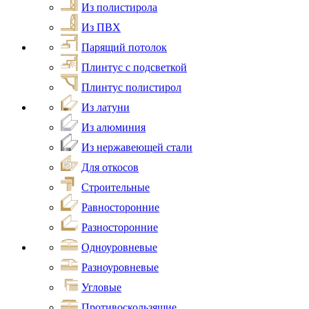
Из полистирола
Из ПВХ
Парящий потолок
Плинтус с подсветкой
Плинтус полистирол
Из латуни
Из алюминия
Из нержавеющей стали
Для откосов
Строительные
Равносторонние
Разносторонние
Одноуровневые
Разноуровневые
Угловые
Противоскользящие