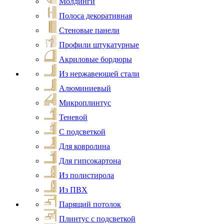
Молдинги
Полоса декоративная
Стеновые панели
Профили штукатурные
Акриловые бордюры
Из нержавеющей стали
Алюминиевый
Микроплинтус
Теневой
С подсветкой
Для ковролина
Для гипсокартона
Из полистирола
Из ПВХ
Парящий потолок
Плинтус с подсветкой