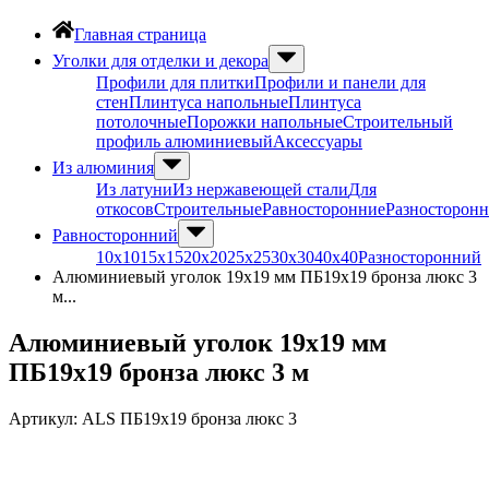
Главная страница
Уголки для отделки и декора
Профили для плитки
Профили и панели для
стен
Плинтуса напольные
Плинтуса
потолочные
Порожки напольные
Строительный
профиль алюминиевый
Аксессуары
Из алюминия
Из латуни
Из нержавеющей стали
Для
откосов
Строительные
Равносторонние
Разносторон
Равносторонний
10х10
15х15
20х20
25х25
30х30
40х40
Разносторонний
Алюминиевый уголок 19х19 мм ПБ19х19 бронза люкс 3
м...
Алюминиевый уголок 19х19 мм
ПБ19х19 бронза люкс 3 м
Артикул:
ALS ПБ19х19 бронза люкс 3