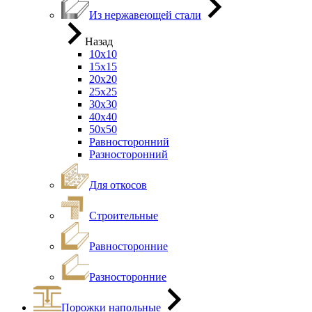
Из нержавеющей стали
Назад
10х10
15х15
20х20
25х25
30х30
40х40
50х50
Равносторонний
Разносторонний
Для откосов
Строительные
Равносторонние
Разносторонние
Порожки напольные