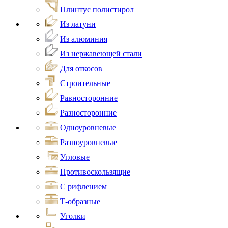
Плинтус полистирол
Из латуни
Из алюминия
Из нержавеющей стали
Для откосов
Строительные
Равносторонние
Разносторонние
Одноуровневые
Разноуровневые
Угловые
Противоскользящие
С рифлением
Т-образные
Уголки