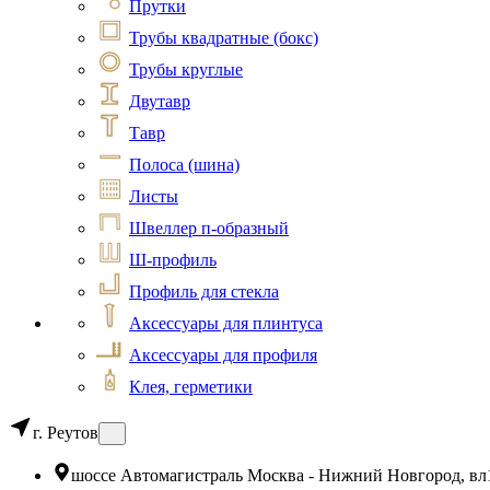
Прутки
Трубы квадратные (бокс)
Трубы круглые
Двутавр
Тавр
Полоса (шина)
Листы
Швеллер п-образный
Ш-профиль
Профиль для стекла
Аксессуары для плинтуса
Аксессуары для профиля
Клея, герметики
г. Реутов
шоссе Автомагистраль Москва - Нижний Новгород, вл