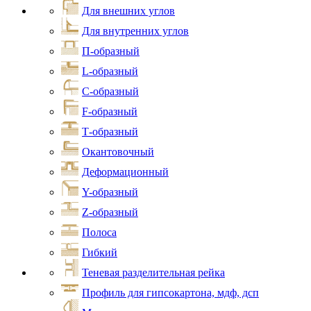
Для внешних углов
Для внутренних углов
П-образный
L-образный
С-образный
F-образный
Т-образный
Окантовочный
Деформационный
Y-образный
Z-образный
Полоса
Гибкий
Теневая разделительная рейка
Профиль для гипсокартона, мдф, дсп