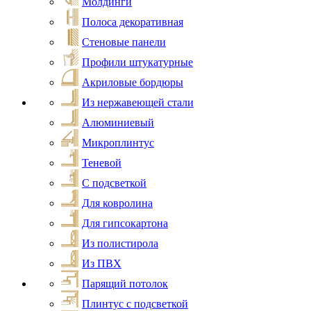
Молдинги
Полоса декоративная
Стеновые панели
Профили штукатурные
Акриловые бордюры
Из нержавеющей стали
Алюминиевый
Микроплинтус
Теневой
С подсветкой
Для ковролина
Для гипсокартона
Из полистирола
Из ПВХ
Парящий потолок
Плинтус с подсветкой