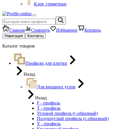
Клея, герметики
Главная
Сравнить
Избранное
Корзина
Навигация
Контакты
Каталог товаров
Профили для плитки
Назад
Для внешних углов
Назад
F - профиль
Т - профиль
Угловой профиль (г-образный)
Полукруглый профиль (с-образный)
Y - профиль
Квадратный профиль