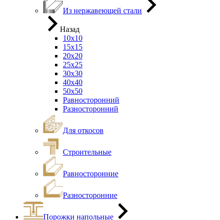
Из нержавеющей стали
Назад
10х10
15х15
20х20
25х25
30х30
40х40
50х50
Равносторонний
Разносторонний
Для откосов
Строительные
Равносторонние
Разносторонние
Порожки напольные