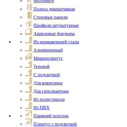
Молдинги
Полоса декоративная
Стеновые панели
Профили штукатурные
Акриловые бордюры
Из нержавеющей стали
Алюминиевый
Микроплинтус
Теневой
С подсветкой
Для ковролина
Для гипсокартона
Из полистирола
Из ПВХ
Парящий потолок
Плинтус с подсветкой