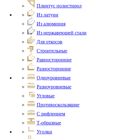
Плинтус полистирол
Из латуни
Из алюминия
Из нержавеющей стали
Для откосов
Строительные
Равносторонние
Разносторонние
Одноуровневые
Разноуровневые
Угловые
Противоскользящие
С рифлением
Т-образные
Уголки