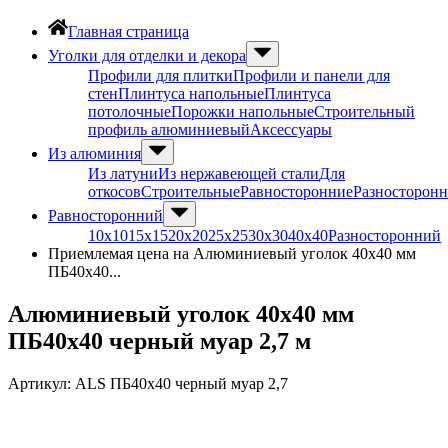
Главная страница
Уголки для отделки и декора
Профили для плитки
Профили и панели для
стен
Плинтуса напольные
Плинтуса
потолочные
Порожки напольные
Строительный
профиль алюминиевый
Аксессуары
Из алюминия
Из латуни
Из нержавеющей стали
Для
откосов
Строительные
Равносторонние
Разносторон
Равносторонний
10х10
15х15
20х20
25х25
30х30
40х40
Разносторонний
Приемлемая цена на Алюминиевый уголок 40х40 мм
ПБ40х40...
Алюминиевый уголок 40х40 мм
ПБ40х40 черный муар 2,7 м
Артикул:
ALS ПБ40х40 черный муар 2,7