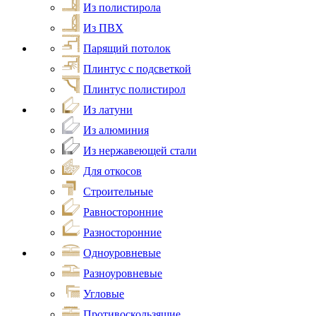
Из полистирола
Из ПВХ
Парящий потолок
Плинтус с подсветкой
Плинтус полистирол
Из латуни
Из алюминия
Из нержавеющей стали
Для откосов
Строительные
Равносторонние
Разносторонние
Одноуровневые
Разноуровневые
Угловые
Противоскользящие