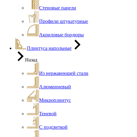
Стеновые панели
Профили штукатурные
Акриловые бордюры
Плинтуса напольные
Назад
Из нержавеющей стали
Алюминиевый
Микроплинтус
Теневой
С подсветкой