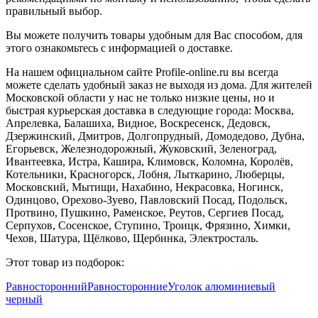
правильный выбор.
Вы можете получить товары удобным для Вас способом, для
этого ознакомьтесь с информацией о доставке.
На нашем официальном сайте Profile-online.ru вы всегда
можете сделать удобный заказ не выходя из дома. Для жителей
Московской области у нас не только низкие цены, но и
быстрая курьерская доставка в следующие города: Москва,
Апрелевка, Балашиха, Видное, Воскресенск, Дедовск,
Дзержинский, Дмитров, Долгопрудный, Домодедово, Дубна,
Егорьевск, Железнодорожный, Жуковский, Зеленоград,
Ивантеевка, Истра, Кашира, Климовск, Коломна, Королёв,
Котельники, Красногорск, Лобня, Лыткарино, Люберцы,
Московский, Мытищи, Нахабино, Некрасовка, Ногинск,
Одинцово, Орехово-Зуево, Павловский Посад, Подольск,
Протвино, Пушкино, Раменское, Реутов, Сергиев Посад,
Серпухов, Сосенское, Ступино, Троицк, Фрязино, Химки,
Чехов, Шатура, Щёлково, Щербинка, Электросталь.
Этот товар из подборок:
Равносторонний
Равносторонние
Уголок алюминиевый
черный