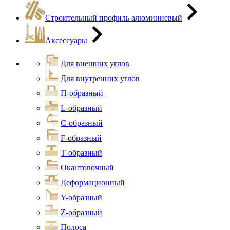
Строительный профиль алюминиевый
Аксессуары
Для внешних углов
Для внутренних углов
П-образный
L-образный
С-образный
F-образный
Т-образный
Окантовочный
Деформационный
Y-образный
Z-образный
Полоса