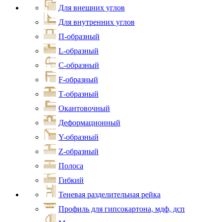
Для внешних углов
Для внутренних углов
П-образный
L-образный
С-образный
F-образный
Т-образный
Окантовочный
Деформационный
Y-образный
Z-образный
Полоса
Гибкий
Теневая разделительная рейка
Профиль для гипсокартона, мдф, дсп