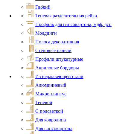
Гибкий
Теневая разделительная рейка
Профиль для гипсокартона, мдф, дсп
Молдинги
Полоса декоративная
Стеновые панели
Профили штукатурные
Акриловые бордюры
Из нержавеющей стали
Алюминиевый
Микроплинтус
Теневой
С подсветкой
Для ковролина
Для гипсокартона