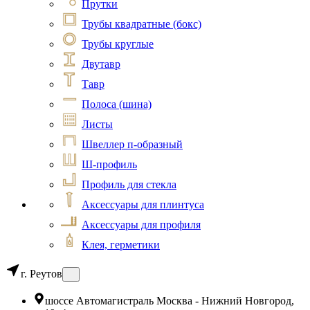
Прутки
Трубы квадратные (бокс)
Трубы круглые
Двутавр
Тавр
Полоса (шина)
Листы
Швеллер п-образный
Ш-профиль
Профиль для стекла
Аксессуары для плинтуса
Аксессуары для профиля
Клея, герметики
г. Реутов
шоссе Автомагистраль Москва - Нижний Новгород,