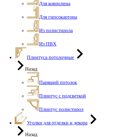
Для ковролина
Для гипсокартона
Из полистирола
Из ПВХ
Плинтуса потолочные
Назад
Парящий потолок
Плинтус с подсветкой
Плинтус полистирол
Уголки для отделки и декора
Назад