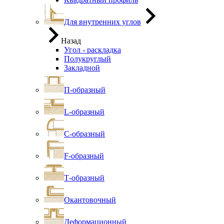
Для внутренних углов
Назад
Угол - раскладка
Полукруглый
Закладной
П-образный
L-образный
С-образный
F-образный
Т-образный
Окантовочный
Деформационный