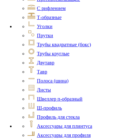
С рифлением
Т-образные
Уголки
Прутки
Трубы квадратные (бокс)
Трубы круглые
Двутавр
Тавр
Полоса (шина)
Листы
Швеллер п-образный
Ш-профиль
Профиль для стекла
Аксессуары для плинтуса
Аксессуары для профиля