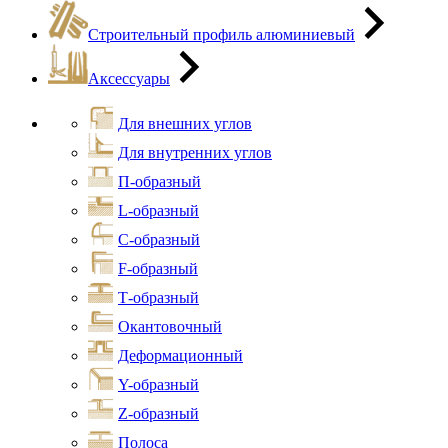
Строительный профиль алюминиевый
Аксессуары
Для внешних углов
Для внутренних углов
П-образный
L-образный
С-образный
F-образный
Т-образный
Окантовочный
Деформационный
Y-образный
Z-образный
Полоса