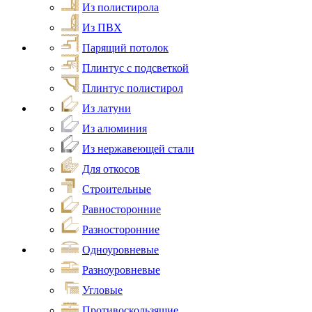
Из полистирола
Из ПВХ
Парящий потолок
Плинтус с подсветкой
Плинтус полистирол
Из латуни
Из алюминия
Из нержавеющей стали
Для откосов
Строительные
Равносторонние
Разносторонние
Одноуровневые
Разноуровневые
Угловые
Противоскользящие