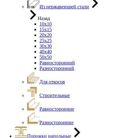
Из нержавеющей стали
Назад
10х10
15х15
20х20
25х25
30х30
40х40
50х50
Равносторонний
Разносторонний
Для откосов
Строительные
Равносторонние
Разносторонние
Порожки напольные