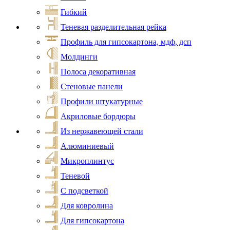
Гибкий
Теневая разделительная рейка
Профиль для гипсокартона, мдф, дсп
Молдинги
Полоса декоративная
Стеновые панели
Профили штукатурные
Акриловые бордюры
Из нержавеющей стали
Алюминиевый
Микроплинтус
Теневой
С подсветкой
Для ковролина
Для гипсокартона