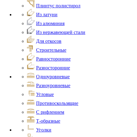
Плинтус полистирол
Из латуни
Из алюминия
Из нержавеющей стали
Для откосов
Строительные
Равносторонние
Разносторонние
Одноуровневые
Разноуровневые
Угловые
Противоскользящие
С рифлением
Т-образные
Уголки