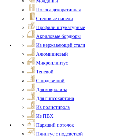
Молдинги
Полоса декоративная
Стеновые панели
Профили штукатурные
Акриловые бордюры
Из нержавеющей стали
Алюминиевый
Микроплинтус
Теневой
С подсветкой
Для ковролина
Для гипсокартона
Из полистирола
Из ПВХ
Парящий потолок
Плинтус с подсветкой