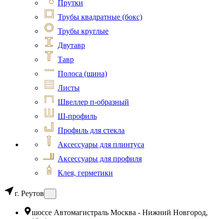
Прутки
Трубы квадратные (бокс)
Трубы круглые
Двутавр
Тавр
Полоса (шина)
Листы
Швеллер п-образный
Ш-профиль
Профиль для стекла
Аксессуары для плинтуса
Аксессуары для профиля
Клея, герметики
г. Реутов
шоссе Автомагистраль Москва - Нижний Новгород,