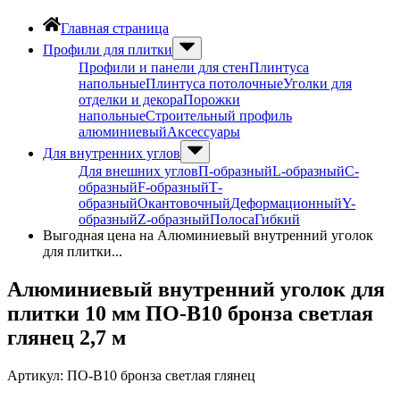
Главная страница
Профили для плитки
Профили и панели для стен
Плинтуса
напольные
Плинтуса потолочные
Уголки для
отделки и декора
Порожки
напольные
Строительный профиль
алюминиевый
Аксессуары
Для внутренних углов
Для внешних углов
П-образный
L-образный
С-
образный
F-образный
Т-
образный
Окантовочный
Деформационный
Y-
образный
Z-образный
Полоса
Гибкий
Выгодная цена на Алюминиевый внутренний уголок
для плитки...
Алюминиевый внутренний уголок для
плитки 10 мм ПО-В10 бронза светлая
глянец 2,7 м
Артикул:
ПО-В10 бронза светлая глянец