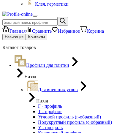
Клея, герметики
Главная
Сравнить
Избранное
Корзина
Навигация
Контакты
Каталог товаров
Профили для плитки
Назад
Для внешних углов
Назад
F - профиль
Т - профиль
Угловой профиль (г-образный)
Полукруглый профиль (с-образный)
Y - профиль
Квадратный профиль