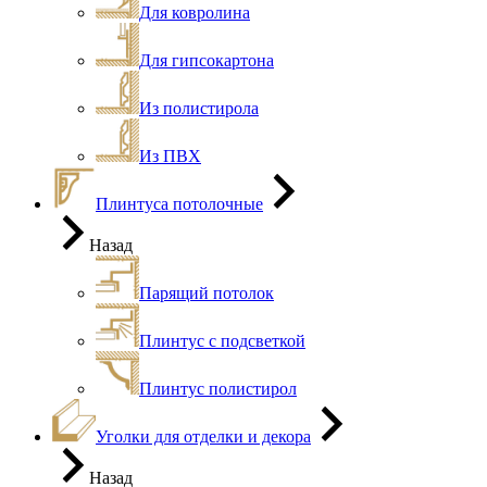
Для ковролина
Для гипсокартона
Из полистирола
Из ПВХ
Плинтуса потолочные
Назад
Парящий потолок
Плинтус с подсветкой
Плинтус полистирол
Уголки для отделки и декора
Назад