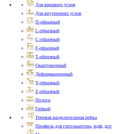
Для внешних углов
Для внутренних углов
П-образный
L-образный
С-образный
F-образный
Т-образный
Окантовочный
Деформационный
Y-образный
Z-образный
Полоса
Гибкий
Теневая разделительная рейка
Профиль для гипсокартона, мдф, дсп