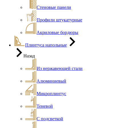
Стеновые панели
Профили штукатурные
Акриловые бордюры
Плинтуса напольные
Назад
Из нержавеющей стали
Алюминиевый
Микроплинтус
Теневой
С подсветкой