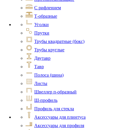
С рифлением
Т-образные
Уголки
Прутки
Трубы квадратные (бокс)
Трубы круглые
Двутавр
Тавр
Полоса (шина)
Листы
Швеллер п-образный
Ш-профиль
Профиль для стекла
Аксессуары для плинтуса
Аксессуары для профиля