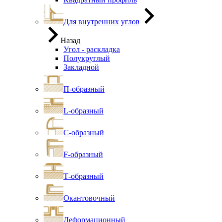
Для внутренних углов
Назад
Угол - раскладка
Полукруглый
Закладной
П-образный
L-образный
С-образный
F-образный
Т-образный
Окантовочный
Деформационный