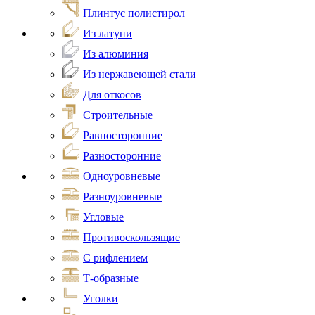
Плинтус полистирол
Из латуни
Из алюминия
Из нержавеющей стали
Для откосов
Строительные
Равносторонние
Разносторонние
Одноуровневые
Разноуровневые
Угловые
Противоскользящие
С рифлением
Т-образные
Уголки