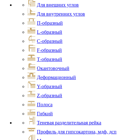
Для внешних углов
Для внутренних углов
П-образный
L-образный
С-образный
F-образный
Т-образный
Окантовочный
Деформационный
Y-образный
Z-образный
Полоса
Гибкий
Теневая разделительная рейка
Профиль для гипсокартона, мдф, дсп