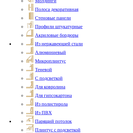
Молдинги
Полоса декоративная
Стеновые панели
Профили штукатурные
Акриловые бордюры
Из нержавеющей стали
Алюминиевый
Микроплинтус
Теневой
С подсветкой
Для ковролина
Для гипсокартона
Из полистирола
Из ПВХ
Парящий потолок
Плинтус с подсветкой