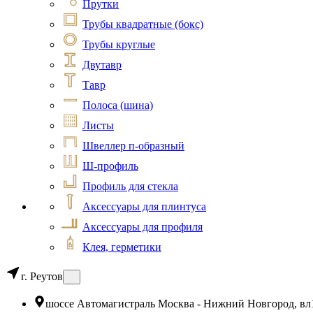
Прутки
Трубы квадратные (бокс)
Трубы круглые
Двутавр
Тавр
Полоса (шина)
Листы
Швеллер п-образный
Ш-профиль
Профиль для стекла
Аксессуары для плинтуса
Аксессуары для профиля
Клея, герметики
г. Реутов
шоссе Автомагистраль Москва - Нижний Новгород, вл