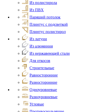
Из полистирола
Из ПВХ
Парящий потолок
Плинтус с подсветкой
Плинтус полистирол
Из латуни
Из алюминия
Из нержавеющей стали
Для откосов
Строительные
Равносторонние
Разносторонние
Одноуровневые
Разноуровневые
Угловые
Противоскользящие