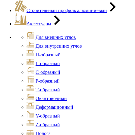
Строительный профиль алюминиевый
Аксессуары
Для внешних углов
Для внутренних углов
П-образный
L-образный
С-образный
F-образный
Т-образный
Окантовочный
Деформационный
Y-образный
Z-образный
Полоса