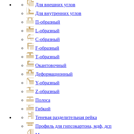
Для внешних углов
Для внутренних углов
П-образный
L-образный
С-образный
F-образный
Т-образный
Окантовочный
Деформационный
Y-образный
Z-образный
Полоса
Гибкий
Теневая разделительная рейка
Профиль для гипсокартона, мдф, дсп