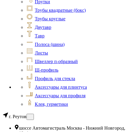
Прутки
Трубы квадратные (бокс)
Трубы круглые
Двутавр
Тавр
Полоса (шина)
Листы
Швеллер п-образный
Ш-профиль
Профиль для стекла
Аксессуары для плинтуса
Аксессуары для профиля
Клея, герметики
г. Реутов
шоссе Автомагистраль Москва - Нижний Новгород,