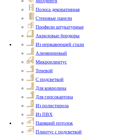
Молдинги
Полоса декоративная
Стеновые панели
Профили штукатурные
Акриловые бордюры
Из нержавеющей стали
Алюминиевый
Микроплинтус
Теневой
С подсветкой
Для ковролина
Для гипсокартона
Из полистирола
Из ПВХ
Парящий потолок
Плинтус с подсветкой