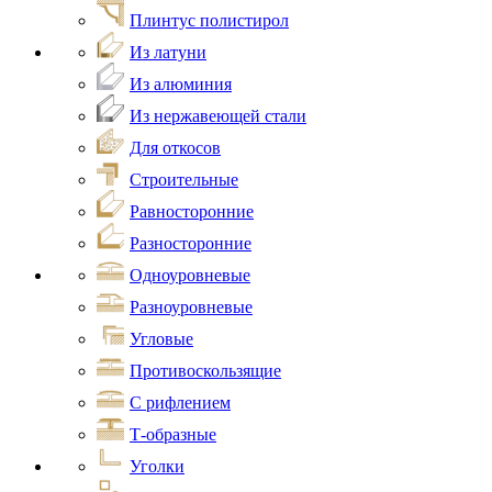
Плинтус полистирол
Из латуни
Из алюминия
Из нержавеющей стали
Для откосов
Строительные
Равносторонние
Разносторонние
Одноуровневые
Разноуровневые
Угловые
Противоскользящие
С рифлением
Т-образные
Уголки