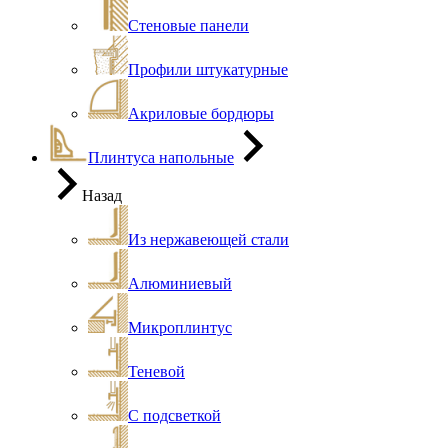
Стеновые панели
Профили штукатурные
Акриловые бордюры
Плинтуса напольные
Назад
Из нержавеющей стали
Алюминиевый
Микроплинтус
Теневой
С подсветкой