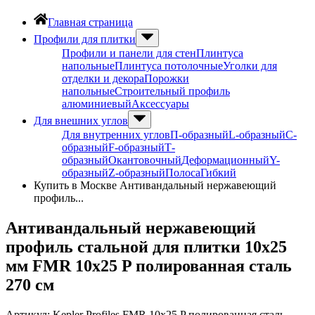
Главная страница
Профили для плитки
Профили и панели для стен
Плинтуса
напольные
Плинтуса потолочные
Уголки для
отделки и декора
Порожки
напольные
Строительный профиль
алюминиевый
Аксессуары
Для внешних углов
Для внутренних углов
П-образный
L-образный
С-
образный
F-образный
Т-
образный
Окантовочный
Деформационный
Y-
образный
Z-образный
Полоса
Гибкий
Купить в Москве Антивандальный нержавеющий
профиль...
Антивандальный нержавеющий
профиль стальной для плитки 10х25
мм FMR 10х25 P полированная сталь
270 см
Артикул:
Kepler Profiles FMR 10x25 P полированная сталь