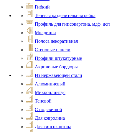
Гибкий
Теневая разделительная рейка
Профиль для гипсокартона, мдф, дсп
Молдинги
Полоса декоративная
Стеновые панели
Профили штукатурные
Акриловые бордюры
Из нержавеющей стали
Алюминиевый
Микроплинтус
Теневой
С подсветкой
Для ковролина
Для гипсокартона