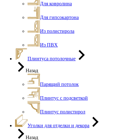
Для ковролина
Для гипсокартона
Из полистирола
Из ПВХ
Плинтуса потолочные
Назад
Парящий потолок
Плинтус с подсветкой
Плинтус полистирол
Уголки для отделки и декора
Назад