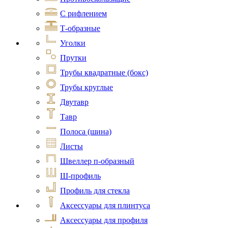
С рифлением
Т-образные
Уголки
Прутки
Трубы квадратные (бокс)
Трубы круглые
Двутавр
Тавр
Полоса (шина)
Листы
Швеллер п-образный
Ш-профиль
Профиль для стекла
Аксессуары для плинтуса
Аксессуары для профиля