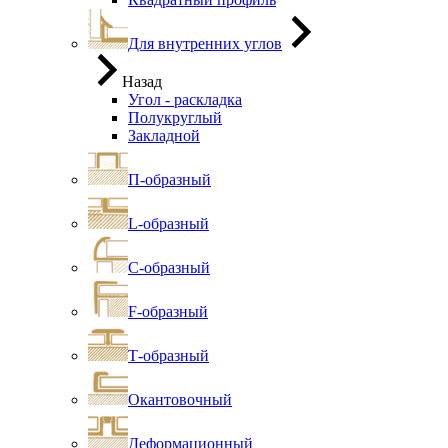
Для внутренних углов
Назад
Угол - раскладка
Полукруглый
Закладной
П-образный
L-образный
С-образный
F-образный
Т-образный
Окантовочный
Деформационный