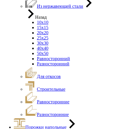
Из нержавеющей стали
Назад
10х10
15х15
20х20
25х25
30х30
40х40
50х50
Равносторонний
Разносторонний
Для откосов
Строительные
Равносторонние
Разносторонние
Порожки напольные