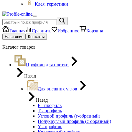
Клея, герметики
Главная
Сравнить
Избранное
Корзина
Навигация
Контакты
Каталог товаров
Профили для плитки
Назад
Для внешних углов
Назад
F - профиль
Т - профиль
Угловой профиль (г-образный)
Полукруглый профиль (с-образный)
Y - профиль
Квадратный профиль