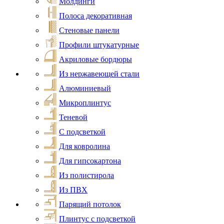
Молдинги
Полоса декоративная
Стеновые панели
Профили штукатурные
Акриловые бордюры
Из нержавеющей стали
Алюминиевый
Микроплинтус
Теневой
С подсветкой
Для ковролина
Для гипсокартона
Из полистирола
Из ПВХ
Парящий потолок
Плинтус с подсветкой