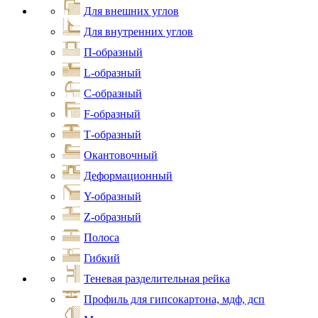
Для внешних углов
Для внутренних углов
П-образный
L-образный
С-образный
F-образный
Т-образный
Окантовочный
Деформационный
Y-образный
Z-образный
Полоса
Гибкий
Теневая разделительная рейка
Профиль для гипсокартона, мдф, дсп