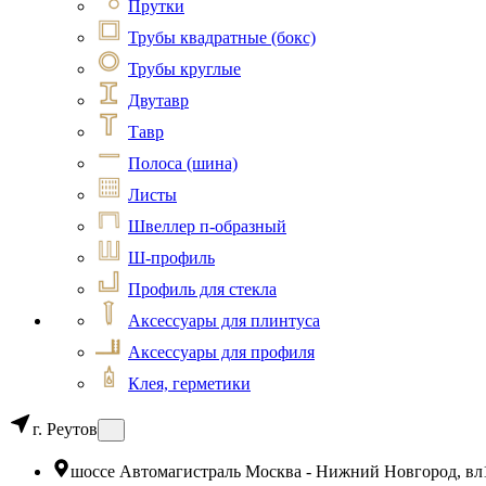
Прутки
Трубы квадратные (бокс)
Трубы круглые
Двутавр
Тавр
Полоса (шина)
Листы
Швеллер п-образный
Ш-профиль
Профиль для стекла
Аксессуары для плинтуса
Аксессуары для профиля
Клея, герметики
г. Реутов
шоссе Автомагистраль Москва - Нижний Новгород, вл