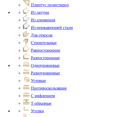
Плинтус полистирол
Из латуни
Из алюминия
Из нержавеющей стали
Для откосов
Строительные
Равносторонние
Разносторонние
Одноуровневые
Разноуровневые
Угловые
Противоскользящие
С рифлением
Т-образные
Уголки