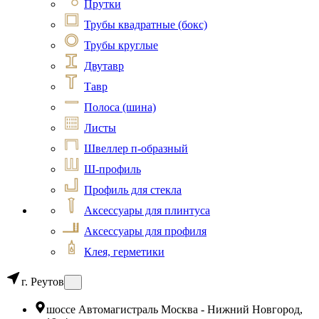
Прутки
Трубы квадратные (бокс)
Трубы круглые
Двутавр
Тавр
Полоса (шина)
Листы
Швеллер п-образный
Ш-профиль
Профиль для стекла
Аксессуары для плинтуса
Аксессуары для профиля
Клея, герметики
г. Реутов
шоссе Автомагистраль Москва - Нижний Новгород,