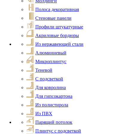
Молдинги
Полоса декоративная
Стеновые панели
Профили штукатурные
Акриловые бордюры
Из нержавеющей стали
Алюминиевый
Микроплинтус
Теневой
С подсветкой
Для ковролина
Для гипсокартона
Из полистирола
Из ПВХ
Парящий потолок
Плинтус с подсветкой