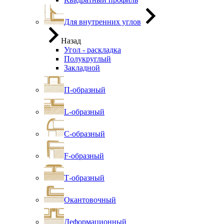
Для внутренних углов
Назад
Угол - раскладка
Полукруглый
Закладной
П-образный
L-образный
С-образный
F-образный
Т-образный
Окантовочный
Деформационный