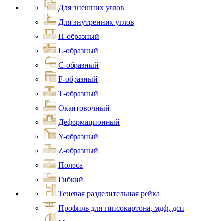
Для внешних углов
Для внутренних углов
П-образный
L-образный
С-образный
F-образный
Т-образный
Окантовочный
Деформационный
Y-образный
Z-образный
Полоса
Гибкий
Теневая разделительная рейка
Профиль для гипсокартона, мдф, дсп