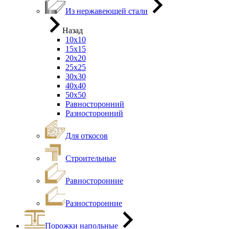
Из нержавеющей стали
Назад
10х10
15х15
20х20
25х25
30х30
40х40
50х50
Равносторонний
Разносторонний
Для откосов
Строительные
Равносторонние
Разносторонние
Порожки напольные