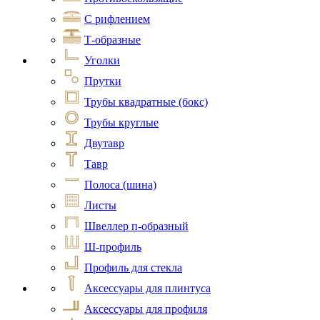
С рифлением
Т-образные
Уголки
Прутки
Трубы квадратные (бокс)
Трубы круглые
Двутавр
Тавр
Полоса (шина)
Листы
Швеллер п-образный
Ш-профиль
Профиль для стекла
Аксессуары для плинтуса
Аксессуары для профиля