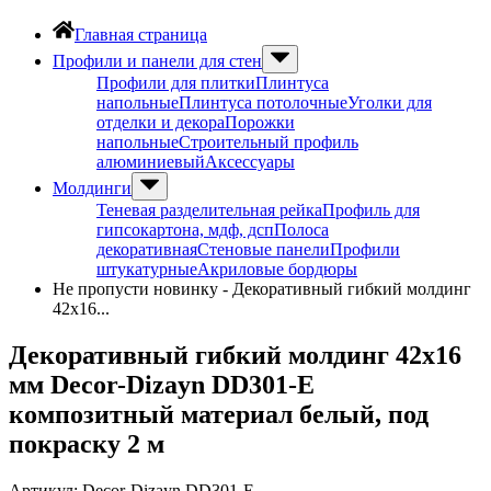
Главная страница
Профили и панели для стен
Профили для плитки
Плинтуса
напольные
Плинтуса потолочные
Уголки для
отделки и декора
Порожки
напольные
Строительный профиль
алюминиевый
Аксессуары
Молдинги
Теневая разделительная рейка
Профиль для
гипсокартона, мдф, дсп
Полоса
декоративная
Стеновые панели
Профили
штукатурные
Акриловые бордюры
Не пропусти новинку - Декоративный гибкий молдинг
42х16...
Декоративный гибкий молдинг 42х16
мм Decor-Dizayn DD301-E
композитный материал белый, под
покраску 2 м
Артикул:
Decor-Dizayn DD301-E