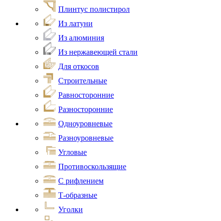
Плинтус полистирол
Из латуни
Из алюминия
Из нержавеющей стали
Для откосов
Строительные
Равносторонние
Разносторонние
Одноуровневые
Разноуровневые
Угловые
Противоскользящие
С рифлением
Т-образные
Уголки