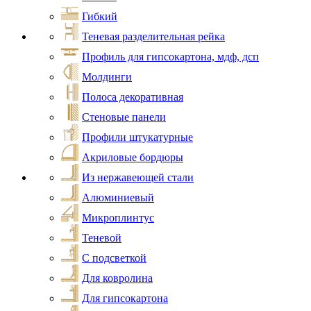
Гибкий
Теневая разделительная рейка
Профиль для гипсокартона, мдф, дсп
Молдинги
Полоса декоративная
Стеновые панели
Профили штукатурные
Акриловые бордюры
Из нержавеющей стали
Алюминиевый
Микроплинтус
Теневой
С подсветкой
Для ковролина
Для гипсокартона