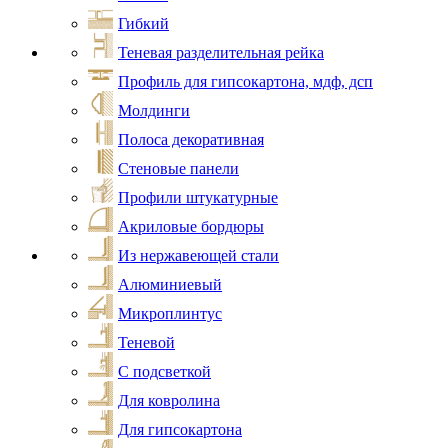
Гибкий
Теневая разделительная рейка
Профиль для гипсокартона, мдф, дсп
Молдинги
Полоса декоративная
Стеновые панели
Профили штукатурные
Акриловые бордюры
Из нержавеющей стали
Алюминиевый
Микроплинтус
Теневой
С подсветкой
Для ковролина
Для гипсокартона