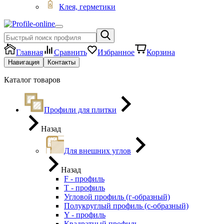
Клея, герметики
Главная
Сравнить
Избранное
Корзина
Навигация
Контакты
Каталог товаров
Профили для плитки
Назад
Для внешних углов
Назад
F - профиль
Т - профиль
Угловой профиль (г-образный)
Полукруглый профиль (с-образный)
Y - профиль
Квадратный профиль