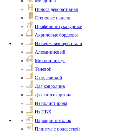
Молдинги
Полоса декоративная
Стеновые панели
Профили штукатурные
Акриловые бордюры
Из нержавеющей стали
Алюминиевый
Микроплинтус
Теневой
С подсветкой
Для ковролина
Для гипсокартона
Из полистирола
Из ПВХ
Парящий потолок
Плинтус с подсветкой