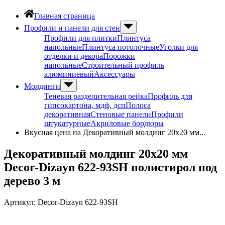
Главная страница
Профили и панели для стен
Профили для плитки
Плинтуса
напольные
Плинтуса потолочные
Уголки для
отделки и декора
Порожки
напольные
Строительный профиль
алюминиевый
Аксессуары
Молдинги
Теневая разделительная рейка
Профиль для
гипсокартона, мдф, дсп
Полоса
декоративная
Стеновые панели
Профили
штукатурные
Акриловые бордюры
Вкусная цена на Декоративный молдинг 20х20 мм...
Декоративный молдинг 20х20 мм
Decor-Dizayn 622-93SH полистирол под
дерево 3 м
Артикул:
Decor-Dizayn 622-93SH