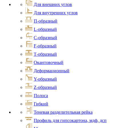
Для внешних углов
Для внутренних углов
П-образный
L-образный
С-образный
F-образный
Т-образный
Окантовочный
Деформационный
Y-образный
Z-образный
Полоса
Гибкий
Теневая разделительная рейка
Профиль для гипсокартона, мдф, дсп