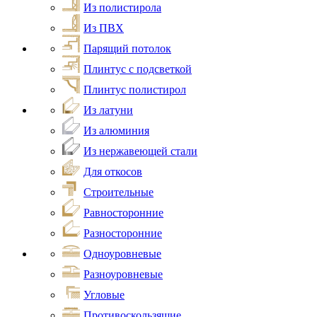
Из полистирола
Из ПВХ
Парящий потолок
Плинтус с подсветкой
Плинтус полистирол
Из латуни
Из алюминия
Из нержавеющей стали
Для откосов
Строительные
Равносторонние
Разносторонние
Одноуровневые
Разноуровневые
Угловые
Противоскользящие