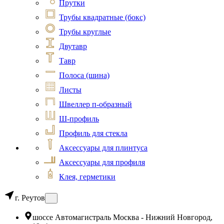
Прутки
Трубы квадратные (бокс)
Трубы круглые
Двутавр
Тавр
Полоса (шина)
Листы
Швеллер п-образный
Ш-профиль
Профиль для стекла
Аксессуары для плинтуса
Аксессуары для профиля
Клея, герметики
г. Реутов
шоссе Автомагистраль Москва - Нижний Новгород,