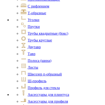
С рифлением
Т-образные
Уголки
Прутки
Трубы квадратные (бокс)
Трубы круглые
Двутавр
Тавр
Полоса (шина)
Листы
Швеллер п-образный
Ш-профиль
Профиль для стекла
Аксессуары для плинтуса
Аксессуары для профиля