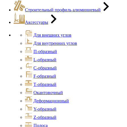
Строительный профиль алюминиевый
Аксессуары
Для внешних углов
Для внутренних углов
П-образный
L-образный
С-образный
F-образный
Т-образный
Окантовочный
Деформационный
Y-образный
Z-образный
Полоса