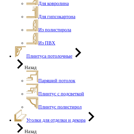
Для ковролина
Для гипсокартона
Из полистирола
Из ПВХ
Плинтуса потолочные
Назад
Парящий потолок
Плинтус с подсветкой
Плинтус полистирол
Уголки для отделки и декора
Назад