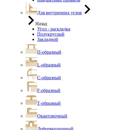
Для внутренних углов
Назад
Угол - раскладка
Полукруглый
Закладной
П-образный
L-образный
С-образный
F-образный
Т-образный
Окантовочный
Деформационный