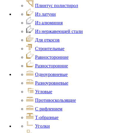
Плинтус полистирол
Из латуни
Из алюминия
Из нержавеющей стали
Для откосов
Строительные
Равносторонние
Разносторонние
Одноуровневые
Разноуровневые
Угловые
Противоскользящие
С рифлением
Т-образные
Уголки