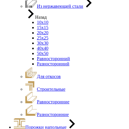
Из нержавеющей стали
Назад
10х10
15х15
20х20
25х25
30х30
40х40
50х50
Равносторонний
Разносторонний
Для откосов
Строительные
Равносторонние
Разносторонние
Порожки напольные