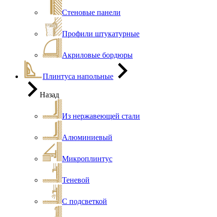
Стеновые панели
Профили штукатурные
Акриловые бордюры
Плинтуса напольные
Назад
Из нержавеющей стали
Алюминиевый
Микроплинтус
Теневой
С подсветкой