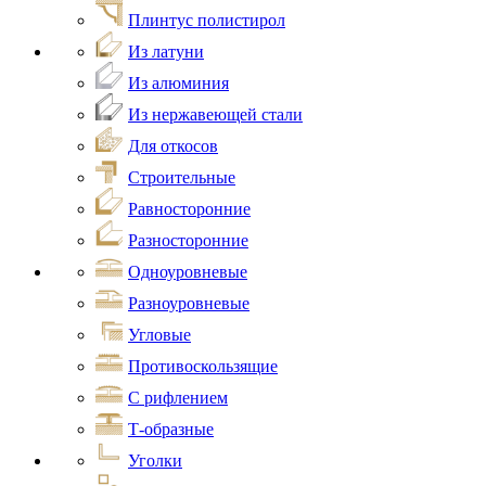
Плинтус полистирол
Из латуни
Из алюминия
Из нержавеющей стали
Для откосов
Строительные
Равносторонние
Разносторонние
Одноуровневые
Разноуровневые
Угловые
Противоскользящие
С рифлением
Т-образные
Уголки