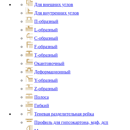
Для внешних углов
Для внутренних углов
П-образный
L-образный
С-образный
F-образный
Т-образный
Окантовочный
Деформационный
Y-образный
Z-образный
Полоса
Гибкий
Теневая разделительная рейка
Профиль для гипсокартона, мдф, дсп