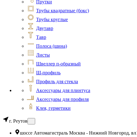
Прутки
Трубы квадратные (бокс)
Трубы круглые
Двутавр
Тавр
Полоса (шина)
Листы
Швеллер п-образный
Ш-профиль
Профиль для стекла
Аксессуары для плинтуса
Аксессуары для профиля
Клея, герметики
г. Реутов
шоссе Автомагистраль Москва - Нижний Новгород, вл