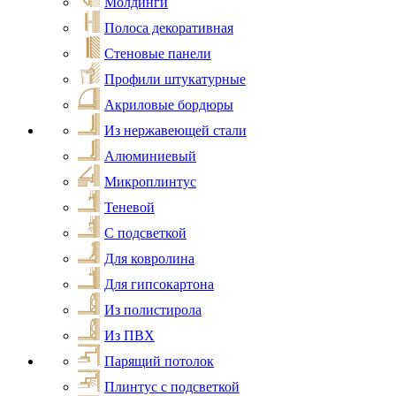
Молдинги
Полоса декоративная
Стеновые панели
Профили штукатурные
Акриловые бордюры
Из нержавеющей стали
Алюминиевый
Микроплинтус
Теневой
С подсветкой
Для ковролина
Для гипсокартона
Из полистирола
Из ПВХ
Парящий потолок
Плинтус с подсветкой