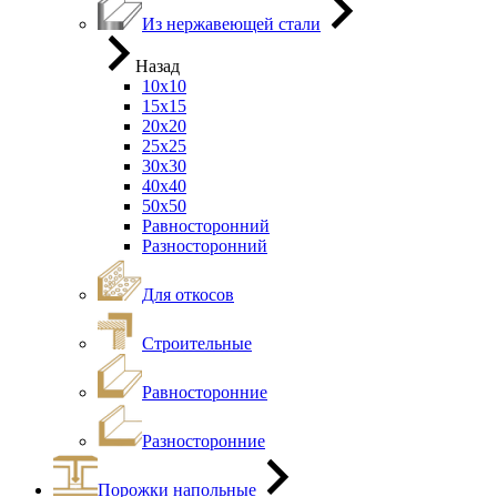
Из нержавеющей стали
Назад
10х10
15х15
20х20
25х25
30х30
40х40
50х50
Равносторонний
Разносторонний
Для откосов
Строительные
Равносторонние
Разносторонние
Порожки напольные