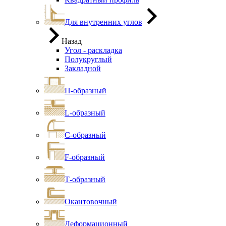
Для внутренних углов
Назад
Угол - раскладка
Полукруглый
Закладной
П-образный
L-образный
С-образный
F-образный
Т-образный
Окантовочный
Деформационный