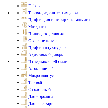
Гибкий
Теневая разделительная рейка
Профиль для гипсокартона, мдф, дсп
Молдинги
Полоса декоративная
Стеновые панели
Профили штукатурные
Акриловые бордюры
Из нержавеющей стали
Алюминиевый
Микроплинтус
Теневой
С подсветкой
Для ковролина
Для гипсокартона