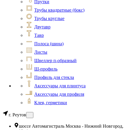
Прутки
Трубы квадратные (бокс)
Трубы круглые
Двутавр
Тавр
Полоса (шина)
Листы
Швеллер п-образный
Ш-профиль
Профиль для стекла
Аксессуары для плинтуса
Аксессуары для профиля
Клея, герметики
г. Реутов
шоссе Автомагистраль Москва - Нижний Новгород,