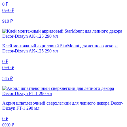
0
₽
0%
0
₽
910
₽
Клей монтажный акриловый StarMount для лепного декора
Decor-Dizayn AK-125 290 мл
0
₽
0%
0
₽
545
₽
Акрил шпатлевочный сверхлегкий для лепного декора Decor-
Dizayn FT-1 290 мл
0
₽
0%
0
₽