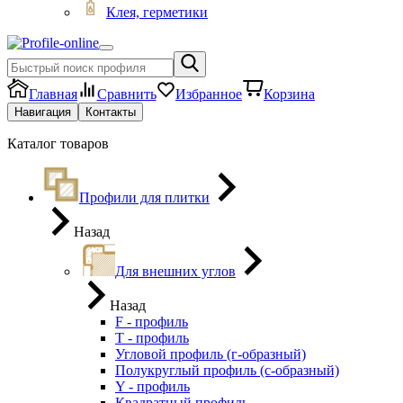
Клея, герметики
Главная
Сравнить
Избранное
Корзина
Навигация
Контакты
Каталог товаров
Профили для плитки
Назад
Для внешних углов
Назад
F - профиль
Т - профиль
Угловой профиль (г-образный)
Полукруглый профиль (с-образный)
Y - профиль
Квадратный профиль