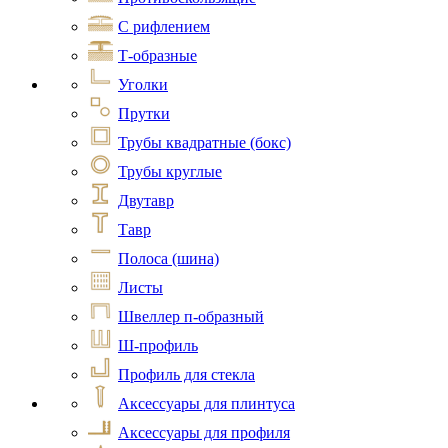
С рифлением
Т-образные
Уголки
Прутки
Трубы квадратные (бокс)
Трубы круглые
Двутавр
Тавр
Полоса (шина)
Листы
Швеллер п-образный
Ш-профиль
Профиль для стекла
Аксессуары для плинтуса
Аксессуары для профиля