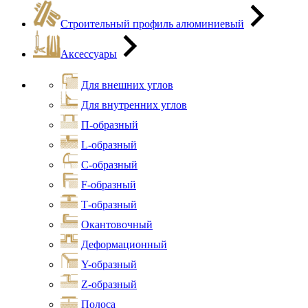
Строительный профиль алюминиевый
Аксессуары
Для внешних углов
Для внутренних углов
П-образный
L-образный
С-образный
F-образный
Т-образный
Окантовочный
Деформационный
Y-образный
Z-образный
Полоса