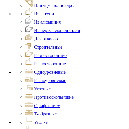
Плинтус полистирол
Из латуни
Из алюминия
Из нержавеющей стали
Для откосов
Строительные
Равносторонние
Разносторонние
Одноуровневые
Разноуровневые
Угловые
Противоскользящие
С рифлением
Т-образные
Уголки