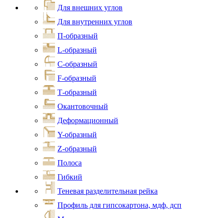
Для внешних углов
Для внутренних углов
П-образный
L-образный
С-образный
F-образный
Т-образный
Окантовочный
Деформационный
Y-образный
Z-образный
Полоса
Гибкий
Теневая разделительная рейка
Профиль для гипсокартона, мдф, дсп