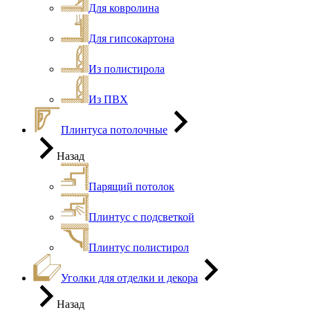
Для ковролина
Для гипсокартона
Из полистирола
Из ПВХ
Плинтуса потолочные
Назад
Парящий потолок
Плинтус с подсветкой
Плинтус полистирол
Уголки для отделки и декора
Назад