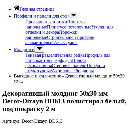
Главная страница
Профили и панели для стен
Профили для плитки
Плинтуса
напольные
Плинтуса потолочные
Уголки для
отделки и декора
Порожки
напольные
Строительный профиль
алюминиевый
Аксессуары
Молдинги
Теневая разделительная рейка
Профиль для
гипсокартона, мдф, дсп
Полоса
декоративная
Стеновые панели
Профили
штукатурные
Акриловые бордюры
Выгодное предложение - Декоративный молдинг 50х30
мм...
Декоративный молдинг 50х30 мм
Decor-Dizayn DD613 полистирол белый,
под покраску 2 м
Артикул:
Decor-Dizayn DD613