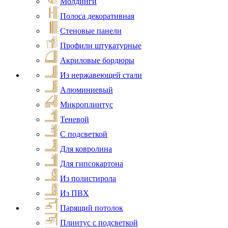
Молдинги
Полоса декоративная
Стеновые панели
Профили штукатурные
Акриловые бордюры
Из нержавеющей стали
Алюминиевый
Микроплинтус
Теневой
С подсветкой
Для ковролина
Для гипсокартона
Из полистирола
Из ПВХ
Парящий потолок
Плинтус с подсветкой