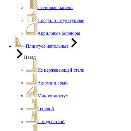
Стеновые панели
Профили штукатурные
Акриловые бордюры
Плинтуса напольные
Назад
Из нержавеющей стали
Алюминиевый
Микроплинтус
Теневой
С подсветкой