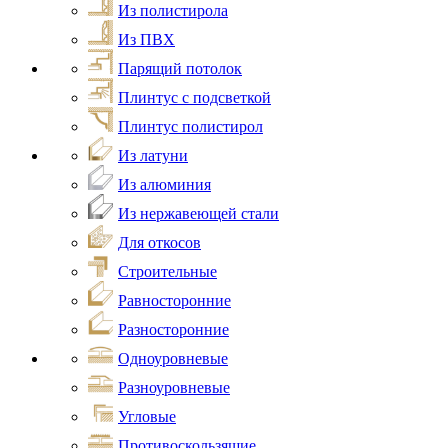
Из полистирола
Из ПВХ
Парящий потолок
Плинтус с подсветкой
Плинтус полистирол
Из латуни
Из алюминия
Из нержавеющей стали
Для откосов
Строительные
Равносторонние
Разносторонние
Одноуровневые
Разноуровневые
Угловые
Противоскользящие