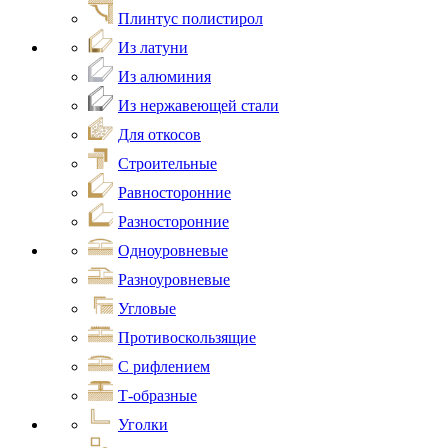
Плинтус полистирол
Из латуни
Из алюминия
Из нержавеющей стали
Для откосов
Строительные
Равносторонние
Разносторонние
Одноуровневые
Разноуровневые
Угловые
Противоскользящие
С рифлением
Т-образные
Уголки