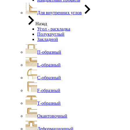
Для внутренних углов
Назад
Угол - раскладка
Полукруглый
Закладной
П-образный
L-образный
С-образный
F-образный
Т-образный
Окантовочный
Деформационный