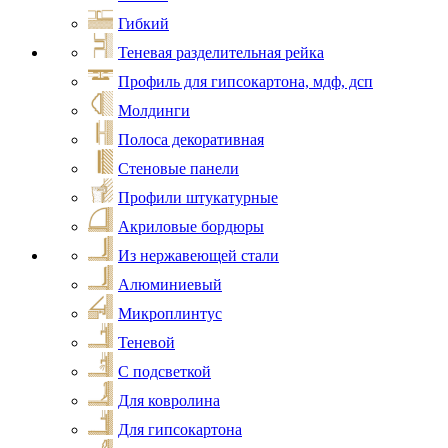
Гибкий
Теневая разделительная рейка
Профиль для гипсокартона, мдф, дсп
Молдинги
Полоса декоративная
Стеновые панели
Профили штукатурные
Акриловые бордюры
Из нержавеющей стали
Алюминиевый
Микроплинтус
Теневой
С подсветкой
Для ковролина
Для гипсокартона