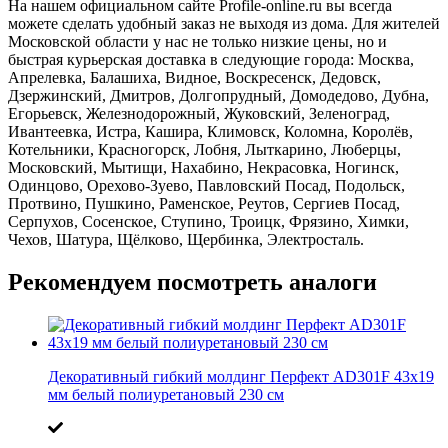
На нашем официальном сайте Profile-online.ru вы всегда
можете сделать удобный заказ не выходя из дома. Для жителей
Московской области у нас не только низкие цены, но и
быстрая курьерская доставка в следующие города: Москва,
Апрелевка, Балашиха, Видное, Воскресенск, Дедовск,
Дзержинский, Дмитров, Долгопрудный, Домодедово, Дубна,
Егорьевск, Железнодорожный, Жуковский, Зеленоград,
Ивантеевка, Истра, Кашира, Климовск, Коломна, Королёв,
Котельники, Красногорск, Лобня, Лыткарино, Люберцы,
Московский, Мытищи, Нахабино, Некрасовка, Ногинск,
Одинцово, Орехово-Зуево, Павловский Посад, Подольск,
Протвино, Пушкино, Раменское, Реутов, Сергиев Посад,
Серпухов, Сосенское, Ступино, Троицк, Фрязино, Химки,
Чехов, Шатура, Щёлково, Щербинка, Электросталь.
Рекомендуем посмотреть аналоги
Декоративный гибкий молдинг Перфект AD301F 43х19
мм белый полиуретановый 230 см