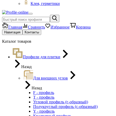
Клея, герметики
Главная
Сравнить
Избранное
Корзина
Навигация
Контакты
Каталог товаров
Профили для плитки
Назад
Для внешних углов
Назад
F - профиль
Т - профиль
Угловой профиль (г-образный)
Полукруглый профиль (с-образный)
Y - профиль
Квадратный профиль