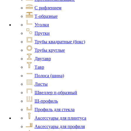
С рифлением
Т-образные
Уголки
Прутки
Трубы квадратные (бокс)
Трубы круглые
Двутавр
Тавр
Полоса (шина)
Листы
Швеллер п-образный
Ш-профиль
Профиль для стекла
Аксессуары для плинтуса
Аксессуары для профиля