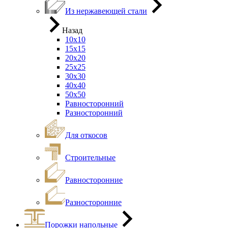
Из нержавеющей стали
Назад
10х10
15х15
20х20
25х25
30х30
40х40
50х50
Равносторонний
Разносторонний
Для откосов
Строительные
Равносторонние
Разносторонние
Порожки напольные