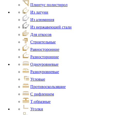
Плинтус полистирол
Из латуни
Из алюминия
Из нержавеющей стали
Для откосов
Строительные
Равносторонние
Разносторонние
Одноуровневые
Разноуровневые
Угловые
Противоскользящие
С рифлением
Т-образные
Уголки