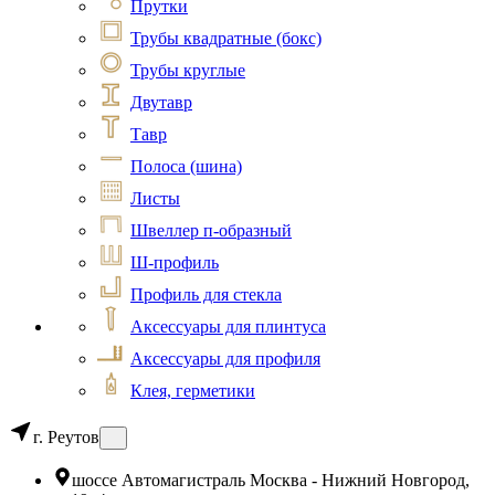
Прутки
Трубы квадратные (бокс)
Трубы круглые
Двутавр
Тавр
Полоса (шина)
Листы
Швеллер п-образный
Ш-профиль
Профиль для стекла
Аксессуары для плинтуса
Аксессуары для профиля
Клея, герметики
г. Реутов
шоссе Автомагистраль Москва - Нижний Новгород,