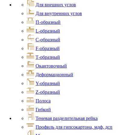
Для внешних углов
Для внутренних углов
П-образный
L-образный
С-образный
F-образный
Т-образный
Окантовочный
Деформационный
Y-образный
Z-образный
Полоса
Гибкий
Теневая разделительная рейка
Профиль для гипсокартона, мдф, дсп