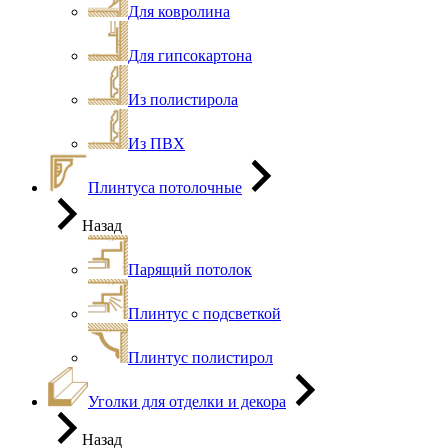
Для ковролина
Для гипсокартона
Из полистирола
Из ПВХ
Плинтуса потолочные
Назад
Парящий потолок
Плинтус с подсветкой
Плинтус полистирол
Уголки для отделки и декора
Назад