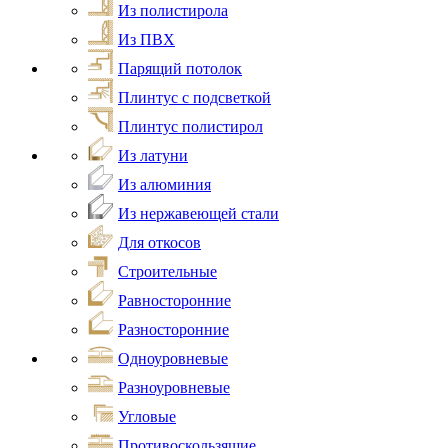
Из полистирола
Из ПВХ
Парящий потолок
Плинтус с подсветкой
Плинтус полистирол
Из латуни
Из алюминия
Из нержавеющей стали
Для откосов
Строительные
Равносторонние
Разносторонние
Одноуровневые
Разноуровневые
Угловые
Противоскользящие