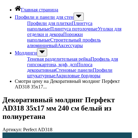
Главная страница
Профили и панели для стен
Профили для плитки
Плинтуса
напольные
Плинтуса потолочные
Уголки для
отделки и декора
Порожки
напольные
Строительный профиль
алюминиевый
Аксессуары
Молдинги
Теневая разделительная рейка
Профиль для
гипсокартона, мдф, дсп
Полоса
декоративная
Стеновые панели
Профили
штукатурные
Акриловые бордюры
Смотри цену на Декоративный молдинг Перфект
AD318 35х17...
Декоративный молдинг Перфект
AD318 35х17 мм 240 см белый из
полиуретана
Артикул:
Perfect AD318