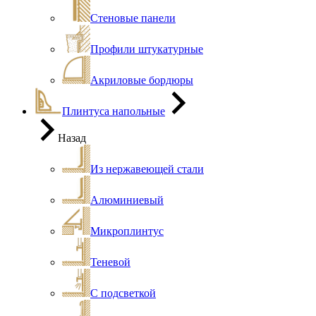
Стеновые панели
Профили штукатурные
Акриловые бордюры
Плинтуса напольные
Назад
Из нержавеющей стали
Алюминиевый
Микроплинтус
Теневой
С подсветкой