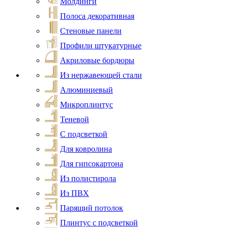
Молдинги
Полоса декоративная
Стеновые панели
Профили штукатурные
Акриловые бордюры
Из нержавеющей стали
Алюминиевый
Микроплинтус
Теневой
С подсветкой
Для ковролина
Для гипсокартона
Из полистирола
Из ПВХ
Парящий потолок
Плинтус с подсветкой