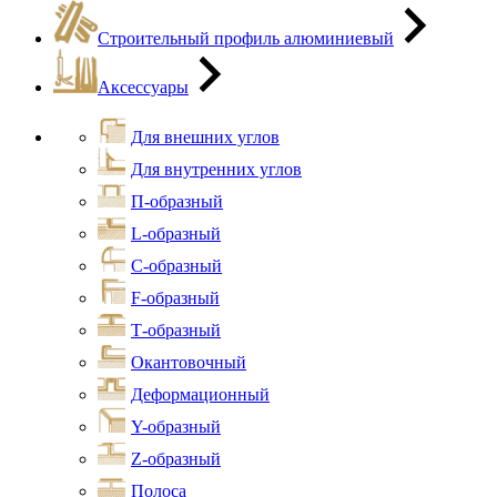
Строительный профиль алюминиевый
Аксессуары
Для внешних углов
Для внутренних углов
П-образный
L-образный
С-образный
F-образный
Т-образный
Окантовочный
Деформационный
Y-образный
Z-образный
Полоса