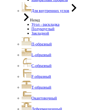
Для внутренних углов
Назад
Угол - раскладка
Полукруглый
Закладной
П-образный
L-образный
С-образный
F-образный
Т-образный
Окантовочный
Деформационный