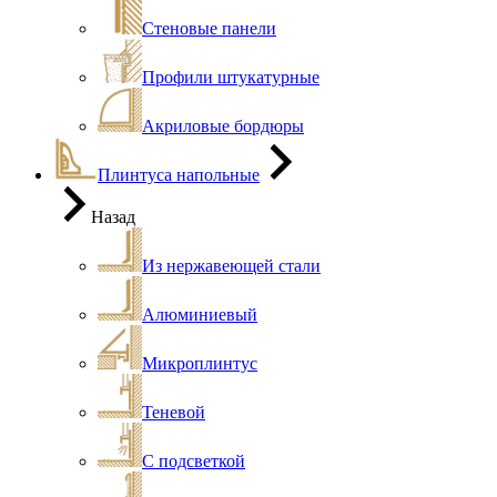
Стеновые панели
Профили штукатурные
Акриловые бордюры
Плинтуса напольные
Назад
Из нержавеющей стали
Алюминиевый
Микроплинтус
Теневой
С подсветкой