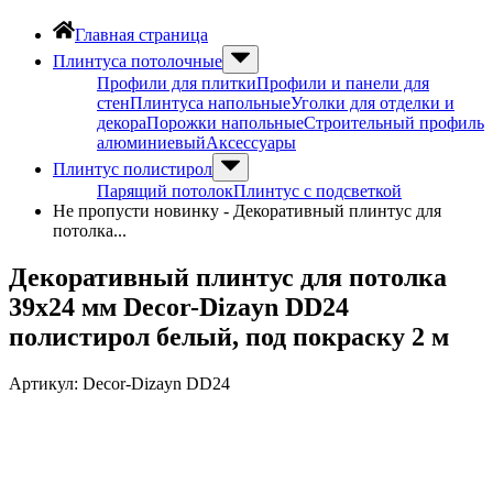
Главная страница
Плинтуса потолочные
Профили для плитки
Профили и панели для
стен
Плинтуса напольные
Уголки для отделки и
декора
Порожки напольные
Строительный профиль
алюминиевый
Аксессуары
Плинтус полистирол
Парящий потолок
Плинтус с подсветкой
Не пропусти новинку - Декоративный плинтус для
потолка...
Декоративный плинтус для потолка
39х24 мм Decor-Dizayn DD24
полистирол белый, под покраску 2 м
Артикул:
Decor-Dizayn DD24