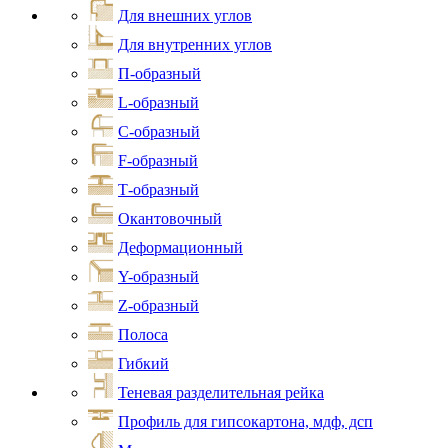
Для внешних углов
Для внутренних углов
П-образный
L-образный
С-образный
F-образный
Т-образный
Окантовочный
Деформационный
Y-образный
Z-образный
Полоса
Гибкий
Теневая разделительная рейка
Профиль для гипсокартона, мдф, дсп