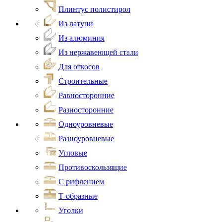
Плинтус полистирол
Из латуни
Из алюминия
Из нержавеющей стали
Для откосов
Строительные
Равносторонние
Разносторонние
Одноуровневые
Разноуровневые
Угловые
Противоскользящие
С рифлением
Т-образные
Уголки