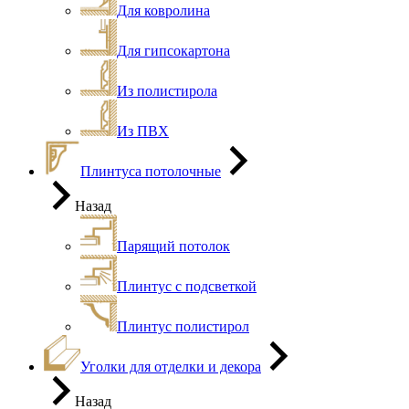
Для ковролина
Для гипсокартона
Из полистирола
Из ПВХ
Плинтуса потолочные
Назад
Парящий потолок
Плинтус с подсветкой
Плинтус полистирол
Уголки для отделки и декора
Назад