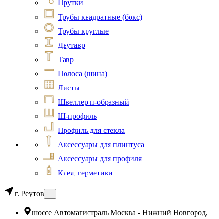
Прутки
Трубы квадратные (бокс)
Трубы круглые
Двутавр
Тавр
Полоса (шина)
Листы
Швеллер п-образный
Ш-профиль
Профиль для стекла
Аксессуары для плинтуса
Аксессуары для профиля
Клея, герметики
г. Реутов
шоссе Автомагистраль Москва - Нижний Новгород,