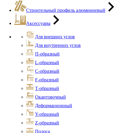
Строительный профиль алюминиевый
Аксессуары
Для внешних углов
Для внутренних углов
П-образный
L-образный
С-образный
F-образный
Т-образный
Окантовочный
Деформационный
Y-образный
Z-образный
Полоса