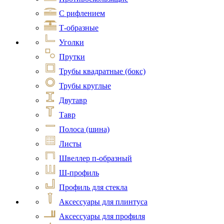
С рифлением
Т-образные
Уголки
Прутки
Трубы квадратные (бокс)
Трубы круглые
Двутавр
Тавр
Полоса (шина)
Листы
Швеллер п-образный
Ш-профиль
Профиль для стекла
Аксессуары для плинтуса
Аксессуары для профиля