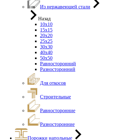
Из нержавеющей стали
Назад
10х10
15х15
20х20
25х25
30х30
40х40
50х50
Равносторонний
Разносторонний
Для откосов
Строительные
Равносторонние
Разносторонние
Порожки напольные