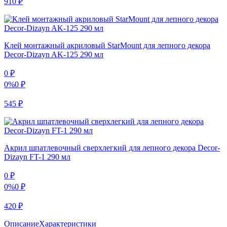
910
₽
Клей монтажный акриловый StarMount для лепного декора
Decor-Dizayn AK-125 290 мл
0
₽
0%
0
₽
545
₽
Акрил шпатлевочный сверхлегкий для лепного декора Decor-
Dizayn FT-1 290 мл
0
₽
0%
0
₽
420
₽
Описание
Характеристики