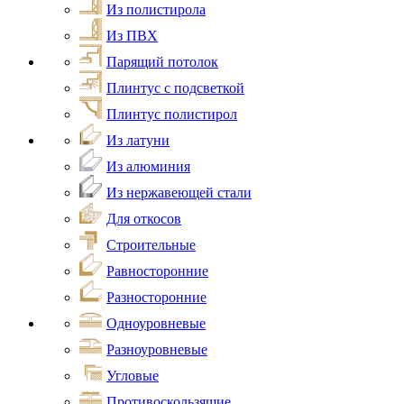
Из полистирола
Из ПВХ
Парящий потолок
Плинтус с подсветкой
Плинтус полистирол
Из латуни
Из алюминия
Из нержавеющей стали
Для откосов
Строительные
Равносторонние
Разносторонние
Одноуровневые
Разноуровневые
Угловые
Противоскользящие