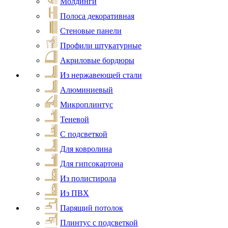
Молдинги
Полоса декоративная
Стеновые панели
Профили штукатурные
Акриловые бордюры
Из нержавеющей стали
Алюминиевый
Микроплинтус
Теневой
С подсветкой
Для ковролина
Для гипсокартона
Из полистирола
Из ПВХ
Парящий потолок
Плинтус с подсветкой