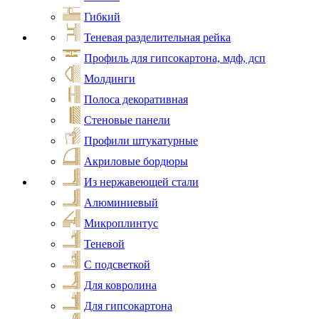
Гибкий
Теневая разделительная рейка
Профиль для гипсокартона, мдф, дсп
Молдинги
Полоса декоративная
Стеновые панели
Профили штукатурные
Акриловые бордюры
Из нержавеющей стали
Алюминиевый
Микроплинтус
Теневой
С подсветкой
Для ковролина
Для гипсокартона