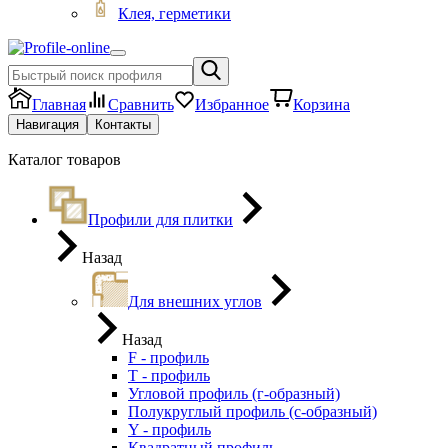
Клея, герметики
Главная
Сравнить
Избранное
Корзина
Навигация
Контакты
Каталог товаров
Профили для плитки
Назад
Для внешних углов
Назад
F - профиль
Т - профиль
Угловой профиль (г-образный)
Полукруглый профиль (с-образный)
Y - профиль
Квадратный профиль