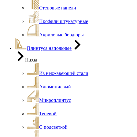
Стеновые панели
Профили штукатурные
Акриловые бордюры
Плинтуса напольные
Назад
Из нержавеющей стали
Алюминиевый
Микроплинтус
Теневой
С подсветкой