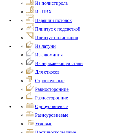
Из полистирола
Из ПВХ
Парящий потолок
Плинтус с подсветкой
Плинтус полистирол
Из латуни
Из алюминия
Из нержавеющей стали
Для откосов
Строительные
Равносторонние
Разносторонние
Одноуровневые
Разноуровневые
Угловые
Противоскользящие