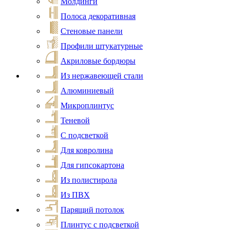
Молдинги
Полоса декоративная
Стеновые панели
Профили штукатурные
Акриловые бордюры
Из нержавеющей стали
Алюминиевый
Микроплинтус
Теневой
С подсветкой
Для ковролина
Для гипсокартона
Из полистирола
Из ПВХ
Парящий потолок
Плинтус с подсветкой