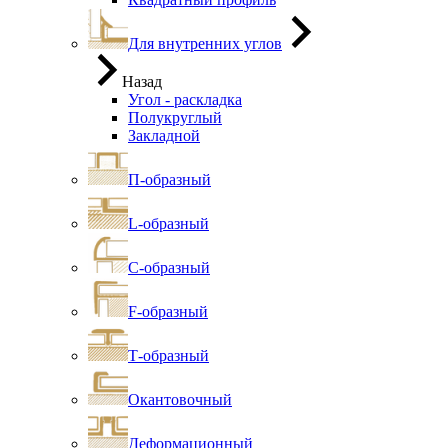
Для внутренних углов
Назад
Угол - раскладка
Полукруглый
Закладной
П-образный
L-образный
С-образный
F-образный
Т-образный
Окантовочный
Деформационный