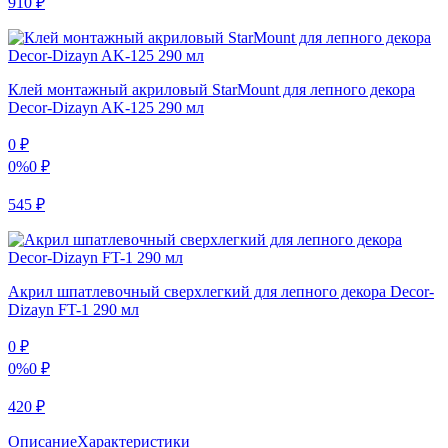
910
₽
Клей монтажный акриловый StarMount для лепного декора
Decor-Dizayn AK-125 290 мл
0
₽
0%
0
₽
545
₽
Акрил шпатлевочный сверхлегкий для лепного декора Decor-
Dizayn FT-1 290 мл
0
₽
0%
0
₽
420
₽
Описание
Характеристики