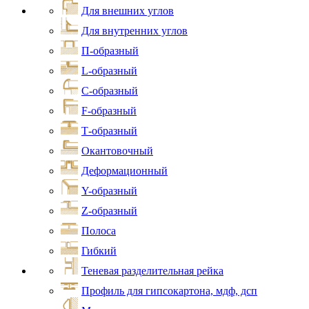
Для внешних углов
Для внутренних углов
П-образный
L-образный
С-образный
F-образный
Т-образный
Окантовочный
Деформационный
Y-образный
Z-образный
Полоса
Гибкий
Теневая разделительная рейка
Профиль для гипсокартона, мдф, дсп