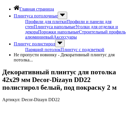
Главная страница
Плинтуса потолочные
Профили для плитки
Профили и панели для
стен
Плинтуса напольные
Уголки для отделки и
декора
Порожки напольные
Строительный профиль
алюминиевый
Аксессуары
Плинтус полистирол
Парящий потолок
Плинтус с подсветкой
Не пропусти новинку - Декоративный плинтус для
потолка...
Декоративный плинтус для потолка
42х29 мм Decor-Dizayn DD22
полистирол белый, под покраску 2 м
Артикул:
Decor-Dizayn DD22