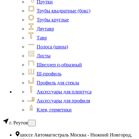
Прутки
Трубы квадратные (бокс)
Трубы круглые
Двутавр
Тавр
Полоса (шина)
Листы
Швеллер п-образный
Ш-профиль
Профиль для стекла
Аксессуары для плинтуса
Аксессуары для профиля
Клея, герметики
г. Реутов
шоссе Автомагистраль Москва - Нижний Новгород,