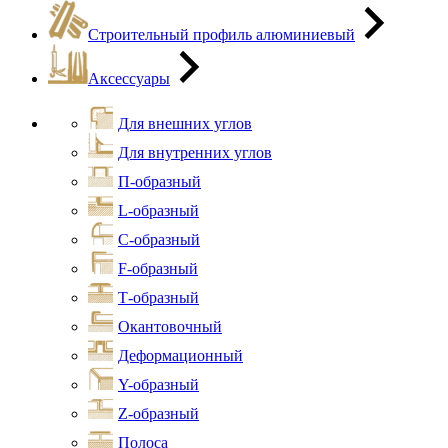
Строительный профиль алюминиевый
Аксессуары
Для внешних углов
Для внутренних углов
П-образный
L-образный
С-образный
F-образный
Т-образный
Окантовочный
Деформационный
Y-образный
Z-образный
Полоса