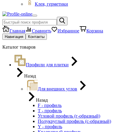
Клея, герметики
Главная
Сравнить
Избранное
Корзина
Навигация
Контакты
Каталог товаров
Профили для плитки
Назад
Для внешних углов
Назад
F - профиль
Т - профиль
Угловой профиль (г-образный)
Полукруглый профиль (с-образный)
Y - профиль
Квадратный профиль