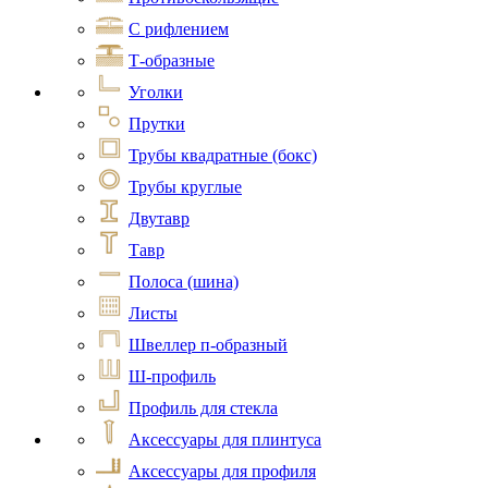
С рифлением
Т-образные
Уголки
Прутки
Трубы квадратные (бокс)
Трубы круглые
Двутавр
Тавр
Полоса (шина)
Листы
Швеллер п-образный
Ш-профиль
Профиль для стекла
Аксессуары для плинтуса
Аксессуары для профиля