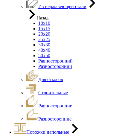
Из нержавеющей стали
Назад
10х10
15х15
20х20
25х25
30х30
40х40
50х50
Равносторонний
Разносторонний
Для откосов
Строительные
Равносторонние
Разносторонние
Порожки напольные