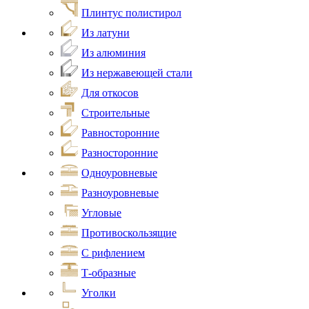
Плинтус полистирол
Из латуни
Из алюминия
Из нержавеющей стали
Для откосов
Строительные
Равносторонние
Разносторонние
Одноуровневые
Разноуровневые
Угловые
Противоскользящие
С рифлением
Т-образные
Уголки