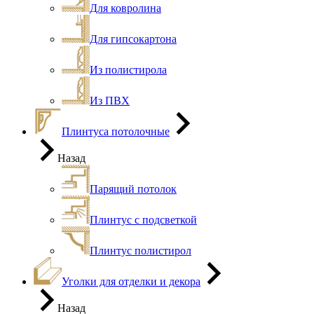
Для ковролина
Для гипсокартона
Из полистирола
Из ПВХ
Плинтуса потолочные
Назад
Парящий потолок
Плинтус с подсветкой
Плинтус полистирол
Уголки для отделки и декора
Назад