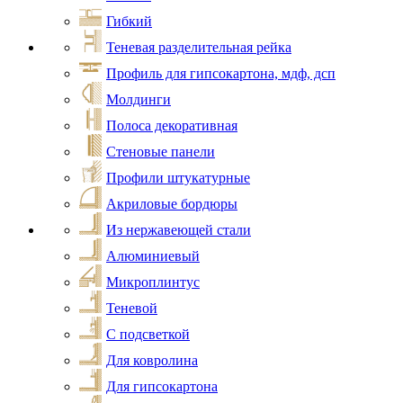
Гибкий
Теневая разделительная рейка
Профиль для гипсокартона, мдф, дсп
Молдинги
Полоса декоративная
Стеновые панели
Профили штукатурные
Акриловые бордюры
Из нержавеющей стали
Алюминиевый
Микроплинтус
Теневой
С подсветкой
Для ковролина
Для гипсокартона