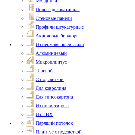
Молдинги
Полоса декоративная
Стеновые панели
Профили штукатурные
Акриловые бордюры
Из нержавеющей стали
Алюминиевый
Микроплинтус
Теневой
С подсветкой
Для ковролина
Для гипсокартона
Из полистирола
Из ПВХ
Парящий потолок
Плинтус с подсветкой