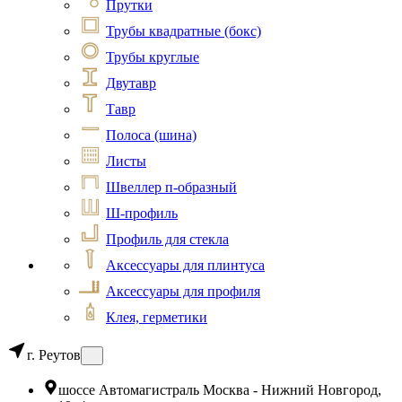
Прутки
Трубы квадратные (бокс)
Трубы круглые
Двутавр
Тавр
Полоса (шина)
Листы
Швеллер п-образный
Ш-профиль
Профиль для стекла
Аксессуары для плинтуса
Аксессуары для профиля
Клея, герметики
г. Реутов
шоссе Автомагистраль Москва - Нижний Новгород,