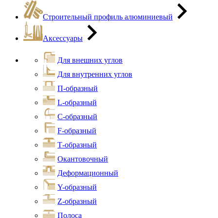
Строительный профиль алюминиевый
Аксессуары
Для внешних углов
Для внутренних углов
П-образный
L-образный
С-образный
F-образный
Т-образный
Окантовочный
Деформационный
Y-образный
Z-образный
Полоса