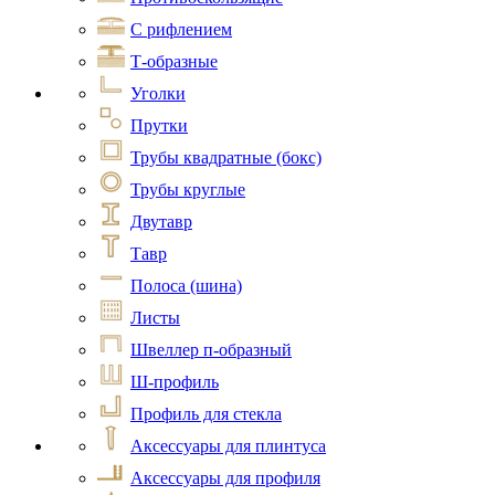
С рифлением
Т-образные
Уголки
Прутки
Трубы квадратные (бокс)
Трубы круглые
Двутавр
Тавр
Полоса (шина)
Листы
Швеллер п-образный
Ш-профиль
Профиль для стекла
Аксессуары для плинтуса
Аксессуары для профиля