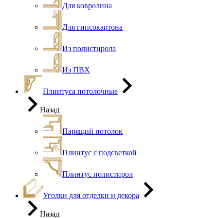
Для ковролина
Для гипсокартона
Из полистирола
Из ПВХ
Плинтуса потолочные
Назад
Парящий потолок
Плинтус с подсветкой
Плинтус полистирол
Уголки для отделки и декора
Назад