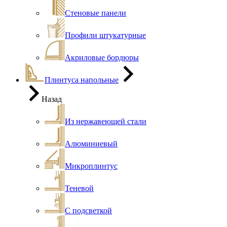
Стеновые панели
Профили штукатурные
Акриловые бордюры
Плинтуса напольные
Назад
Из нержавеющей стали
Алюминиевый
Микроплинтус
Теневой
С подсветкой