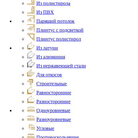
Из полистирола
Из ПВХ
Парящий потолок
Плинтус с подсветкой
Плинтус полистирол
Из латуни
Из алюминия
Из нержавеющей стали
Для откосов
Строительные
Равносторонние
Разносторонние
Одноуровневые
Разноуровневые
Угловые
Противоскользящие