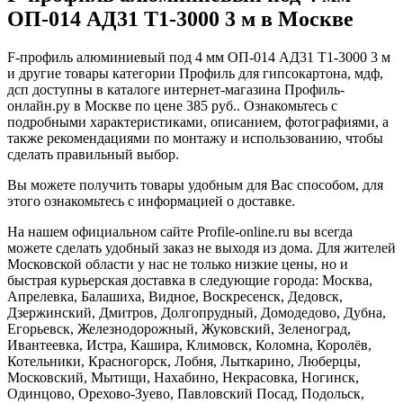
ОП-014 АД31 Т1-3000 3 м в Москве
F-профиль алюминиевый под 4 мм ОП-014 АД31 Т1-3000 3 м
и другие товары категории Профиль для гипсокартона, мдф,
дсп доступны в каталоге интернет-магазина Профиль-
онлайн.ру в Москве по цене 385 руб.. Ознакомьтесь с
подробными характеристиками, описанием, фотографиями, а
также рекомендациями по монтажу и использованию, чтобы
сделать правильный выбор.
Вы можете получить товары удобным для Вас способом, для
этого ознакомьтесь с информацией о доставке.
На нашем официальном сайте Profile-online.ru вы всегда
можете сделать удобный заказ не выходя из дома. Для жителей
Московской области у нас не только низкие цены, но и
быстрая курьерская доставка в следующие города: Москва,
Апрелевка, Балашиха, Видное, Воскресенск, Дедовск,
Дзержинский, Дмитров, Долгопрудный, Домодедово, Дубна,
Егорьевск, Железнодорожный, Жуковский, Зеленоград,
Ивантеевка, Истра, Кашира, Климовск, Коломна, Королёв,
Котельники, Красногорск, Лобня, Лыткарино, Люберцы,
Московский, Мытищи, Нахабино, Некрасовка, Ногинск,
Одинцово, Орехово-Зуево, Павловский Посад, Подольск,