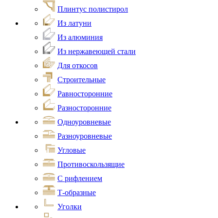
Плинтус полистирол
Из латуни
Из алюминия
Из нержавеющей стали
Для откосов
Строительные
Равносторонние
Разносторонние
Одноуровневые
Разноуровневые
Угловые
Противоскользящие
С рифлением
Т-образные
Уголки