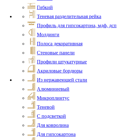
Гибкий
Теневая разделительная рейка
Профиль для гипсокартона, мдф, дсп
Молдинги
Полоса декоративная
Стеновые панели
Профили штукатурные
Акриловые бордюры
Из нержавеющей стали
Алюминиевый
Микроплинтус
Теневой
С подсветкой
Для ковролина
Для гипсокартона