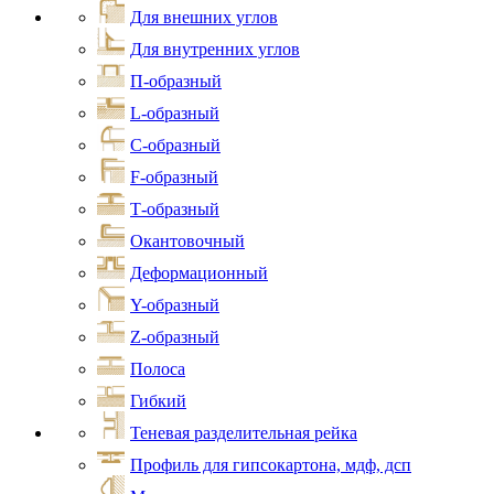
Для внешних углов
Для внутренних углов
П-образный
L-образный
С-образный
F-образный
Т-образный
Окантовочный
Деформационный
Y-образный
Z-образный
Полоса
Гибкий
Теневая разделительная рейка
Профиль для гипсокартона, мдф, дсп