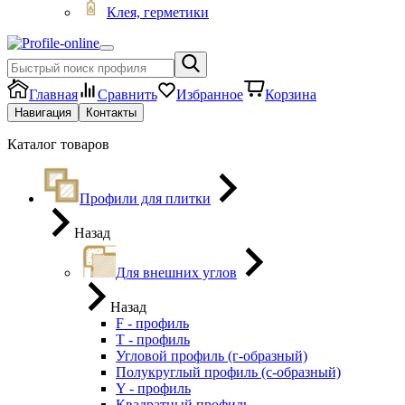
Клея, герметики
Главная
Сравнить
Избранное
Корзина
Навигация
Контакты
Каталог товаров
Профили для плитки
Назад
Для внешних углов
Назад
F - профиль
Т - профиль
Угловой профиль (г-образный)
Полукруглый профиль (с-образный)
Y - профиль
Квадратный профиль