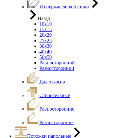
Из нержавеющей стали
Назад
10х10
15х15
20х20
25х25
30х30
40х40
50х50
Равносторонний
Разносторонний
Для откосов
Строительные
Равносторонние
Разносторонние
Порожки напольные