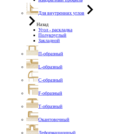
Для внутренних углов
Назад
Угол - раскладка
Полукруглый
Закладной
П-образный
L-образный
С-образный
F-образный
Т-образный
Окантовочный
Деформационный