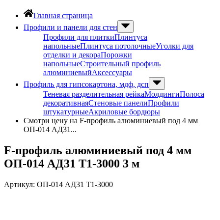
Главная страница
Профили и панели для стен
Профили для плитки
Плинтуса
напольные
Плинтуса потолочные
Уголки для
отделки и декора
Порожки
напольные
Строительный профиль
алюминиевый
Аксессуары
Профиль для гипсокартона, мдф, дсп
Теневая разделительная рейка
Молдинги
Полоса
декоративная
Стеновые панели
Профили
штукатурные
Акриловые бордюры
Смотри цену на F-профиль алюминиевый под 4 мм
ОП-014 АД31...
F-профиль алюминиевый под 4 мм
ОП-014 АД31 Т1-3000 3 м
Артикул:
ОП-014 АД31 Т1-3000