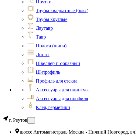
Прутки
Трубы квадратные (бокс)
Трубы круглые
Двутавр
Тавр
Полоса (шина)
Листы
Швеллер п-образный
Ш-профиль
Профиль для стекла
Аксессуары для плинтуса
Аксессуары для профиля
Клея, герметики
г. Реутов
шоссе Автомагистраль Москва - Нижний Новгород, вл