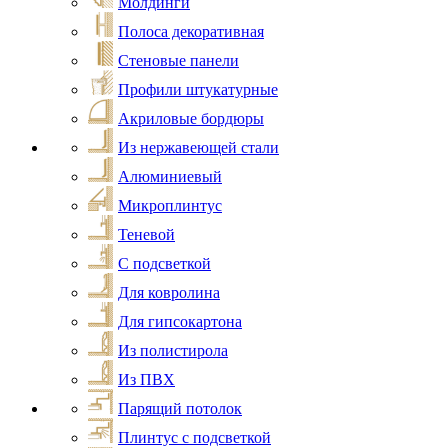
Молдинги
Полоса декоративная
Стеновые панели
Профили штукатурные
Акриловые бордюры
Из нержавеющей стали
Алюминиевый
Микроплинтус
Теневой
С подсветкой
Для ковролина
Для гипсокартона
Из полистирола
Из ПВХ
Парящий потолок
Плинтус с подсветкой