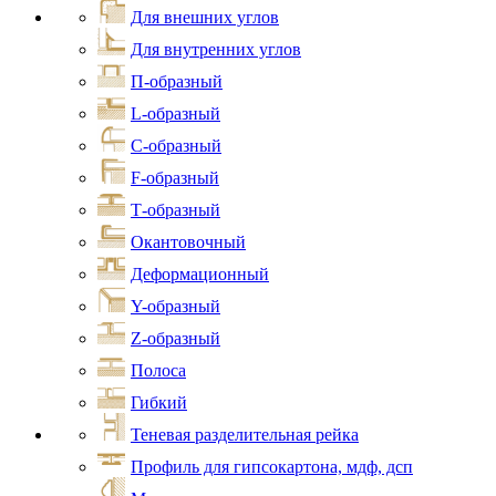
Для внешних углов
Для внутренних углов
П-образный
L-образный
С-образный
F-образный
Т-образный
Окантовочный
Деформационный
Y-образный
Z-образный
Полоса
Гибкий
Теневая разделительная рейка
Профиль для гипсокартона, мдф, дсп