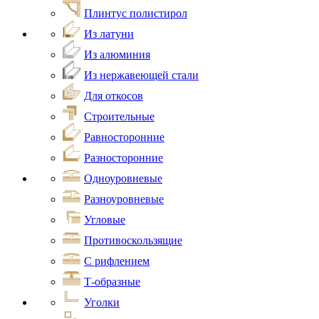
Плинтус полистирол
Из латуни
Из алюминия
Из нержавеющей стали
Для откосов
Строительные
Равносторонние
Разносторонние
Одноуровневые
Разноуровневые
Угловые
Противоскользящие
С рифлением
Т-образные
Уголки