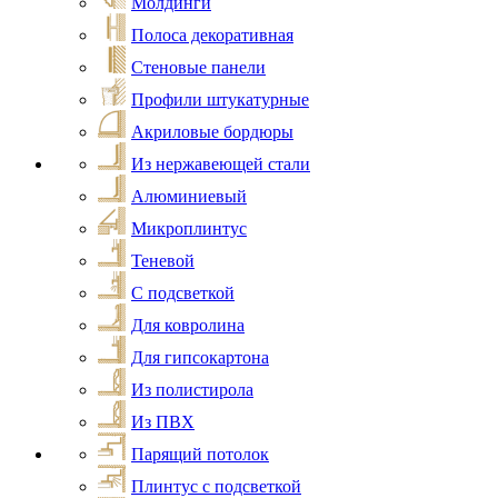
Молдинги
Полоса декоративная
Стеновые панели
Профили штукатурные
Акриловые бордюры
Из нержавеющей стали
Алюминиевый
Микроплинтус
Теневой
С подсветкой
Для ковролина
Для гипсокартона
Из полистирола
Из ПВХ
Парящий потолок
Плинтус с подсветкой