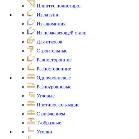
Плинтус полистирол
Из латуни
Из алюминия
Из нержавеющей стали
Для откосов
Строительные
Равносторонние
Разносторонние
Одноуровневые
Разноуровневые
Угловые
Противоскользящие
С рифлением
Т-образные
Уголки