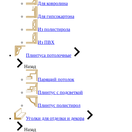
Для ковролина
Для гипсокартона
Из полистирола
Из ПВХ
Плинтуса потолочные
Назад
Парящий потолок
Плинтус с подсветкой
Плинтус полистирол
Уголки для отделки и декора
Назад