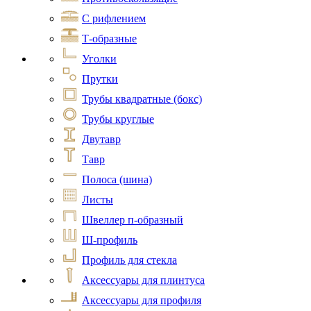
С рифлением
Т-образные
Уголки
Прутки
Трубы квадратные (бокс)
Трубы круглые
Двутавр
Тавр
Полоса (шина)
Листы
Швеллер п-образный
Ш-профиль
Профиль для стекла
Аксессуары для плинтуса
Аксессуары для профиля