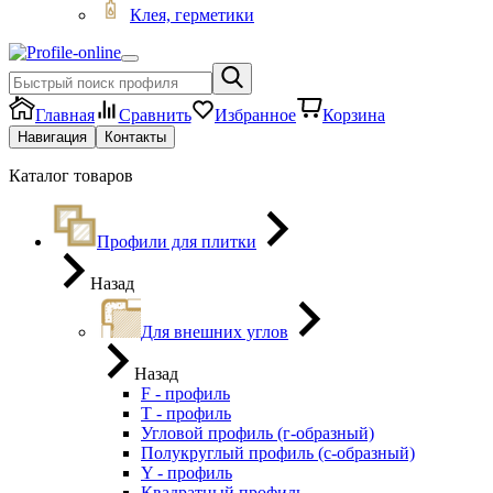
Клея, герметики
Главная
Сравнить
Избранное
Корзина
Навигация
Контакты
Каталог товаров
Профили для плитки
Назад
Для внешних углов
Назад
F - профиль
Т - профиль
Угловой профиль (г-образный)
Полукруглый профиль (с-образный)
Y - профиль
Квадратный профиль