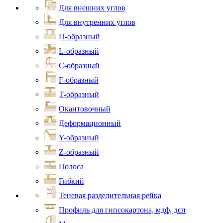
Для внешних углов
Для внутренних углов
П-образный
L-образный
С-образный
F-образный
Т-образный
Окантовочный
Деформационный
Y-образный
Z-образный
Полоса
Гибкий
Теневая разделительная рейка
Профиль для гипсокартона, мдф, дсп