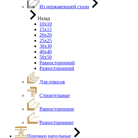
Из нержавеющей стали
Назад
10х10
15х15
20х20
25х25
30х30
40х40
50х50
Равносторонний
Разносторонний
Для откосов
Строительные
Равносторонние
Разносторонние
Порожки напольные