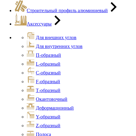
Строительный профиль алюминиевый
Аксессуары
Для внешних углов
Для внутренних углов
П-образный
L-образный
С-образный
F-образный
Т-образный
Окантовочный
Деформационный
Y-образный
Z-образный
Полоса