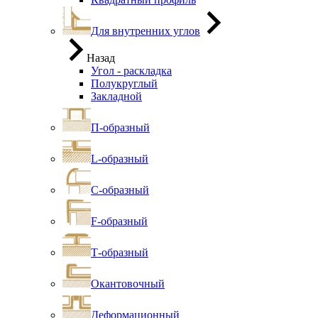
Для внутренних углов
Назад
Угол - раскладка
Полукруглый
Закладной
П-образный
L-образный
С-образный
F-образный
Т-образный
Окантовочный
Деформационный