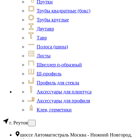
Прутки
Трубы квадратные (бокс)
Трубы круглые
Двутавр
Тавр
Полоса (шина)
Листы
Швеллер п-образный
Ш-профиль
Профиль для стекла
Аксессуары для плинтуса
Аксессуары для профиля
Клея, герметики
г. Реутов
шоссе Автомагистраль Москва - Нижний Новгород,