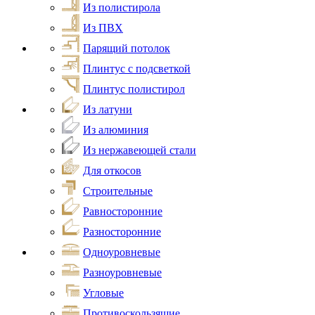
Из полистирола
Из ПВХ
Парящий потолок
Плинтус с подсветкой
Плинтус полистирол
Из латуни
Из алюминия
Из нержавеющей стали
Для откосов
Строительные
Равносторонние
Разносторонние
Одноуровневые
Разноуровневые
Угловые
Противоскользящие