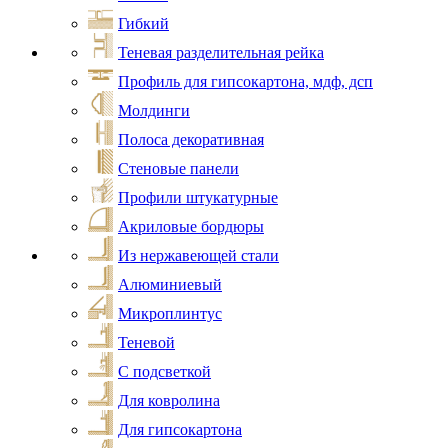
Гибкий
Теневая разделительная рейка
Профиль для гипсокартона, мдф, дсп
Молдинги
Полоса декоративная
Стеновые панели
Профили штукатурные
Акриловые бордюры
Из нержавеющей стали
Алюминиевый
Микроплинтус
Теневой
С подсветкой
Для ковролина
Для гипсокартона