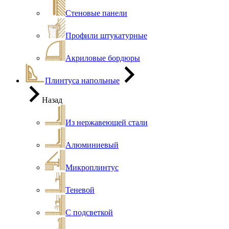
Стеновые панели
Профили штукатурные
Акриловые бордюры
Плинтуса напольные
Назад
Из нержавеющей стали
Алюминиевый
Микроплинтус
Теневой
С подсветкой