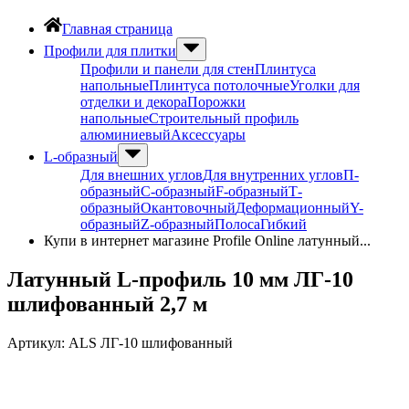
Главная страница
Профили для плитки
Профили и панели для стен
Плинтуса
напольные
Плинтуса потолочные
Уголки для
отделки и декора
Порожки
напольные
Строительный профиль
алюминиевый
Аксессуары
L-образный
Для внешних углов
Для внутренних углов
П-
образный
С-образный
F-образный
Т-
образный
Окантовочный
Деформационный
Y-
образный
Z-образный
Полоса
Гибкий
Купи в интернет магазине Profile Online латунный...
Латунный L-профиль 10 мм ЛГ-10
шлифованный 2,7 м
Артикул:
ALS ЛГ-10 шлифованный