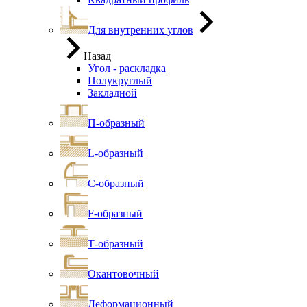
Для внутренних углов
Назад
Угол - раскладка
Полукруглый
Закладной
П-образный
L-образный
С-образный
F-образный
Т-образный
Окантовочный
Деформационный