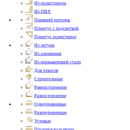
Из полистирола
Из ПВХ
Парящий потолок
Плинтус с подсветкой
Плинтус полистирол
Из латуни
Из алюминия
Из нержавеющей стали
Для откосов
Строительные
Равносторонние
Разносторонние
Одноуровневые
Разноуровневые
Угловые
Противоскользящие