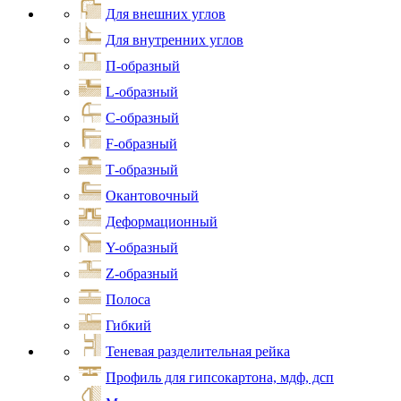
Для внешних углов
Для внутренних углов
П-образный
L-образный
С-образный
F-образный
Т-образный
Окантовочный
Деформационный
Y-образный
Z-образный
Полоса
Гибкий
Теневая разделительная рейка
Профиль для гипсокартона, мдф, дсп