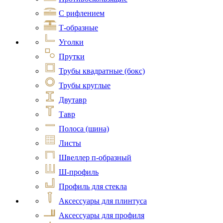
С рифлением
Т-образные
Уголки
Прутки
Трубы квадратные (бокс)
Трубы круглые
Двутавр
Тавр
Полоса (шина)
Листы
Швеллер п-образный
Ш-профиль
Профиль для стекла
Аксессуары для плинтуса
Аксессуары для профиля