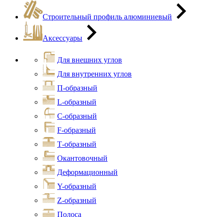
Строительный профиль алюминиевый
Аксессуары
Для внешних углов
Для внутренних углов
П-образный
L-образный
С-образный
F-образный
Т-образный
Окантовочный
Деформационный
Y-образный
Z-образный
Полоса