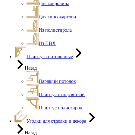
Для ковролина
Для гипсокартона
Из полистирола
Из ПВХ
Плинтуса потолочные
Назад
Парящий потолок
Плинтус с подсветкой
Плинтус полистирол
Уголки для отделки и декора
Назад