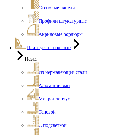
Стеновые панели
Профили штукатурные
Акриловые бордюры
Плинтуса напольные
Назад
Из нержавеющей стали
Алюминиевый
Микроплинтус
Теневой
С подсветкой