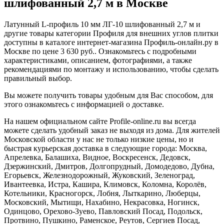
шлифованный 2,7 м в Москве
Латунный L-профиль 10 мм ЛГ-10 шлифованный 2,7 м и
другие товары категории Профиля для внешних углов плитки
доступны в каталоге интернет-магазина Профиль-онлайн.ру в
Москве по цене 3 630 руб.. Ознакомьтесь с подробными
характеристиками, описанием, фотографиями, а также
рекомендациями по монтажу и использованию, чтобы сделать
правильный выбор.
Вы можете получить товары удобным для Вас способом, для
этого ознакомьтесь с информацией о доставке.
На нашем официальном сайте Profile-online.ru вы всегда
можете сделать удобный заказ не выходя из дома. Для жителей
Московской области у нас не только низкие цены, но и
быстрая курьерская доставка в следующие города: Москва,
Апрелевка, Балашиха, Видное, Воскресенск, Дедовск,
Дзержинский, Дмитров, Долгопрудный, Домодедово, Дубна,
Егорьевск, Железнодорожный, Жуковский, Зеленоград,
Ивантеевка, Истра, Кашира, Климовск, Коломна, Королёв,
Котельники, Красногорск, Лобня, Лыткарино, Люберцы,
Московский, Мытищи, Нахабино, Некрасовка, Ногинск,
Одинцово, Орехово-Зуево, Павловский Посад, Подольск,
Протвино, Пушкино, Раменское, Реутов, Сергиев Посад,