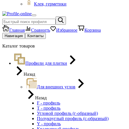
Клея, герметики
Главная
Сравнить
Избранное
Корзина
Навигация
Контакты
Каталог товаров
Профили для плитки
Назад
Для внешних углов
Назад
F - профиль
Т - профиль
Угловой профиль (г-образный)
Полукруглый профиль (с-образный)
Y - профиль
Квадратный профиль