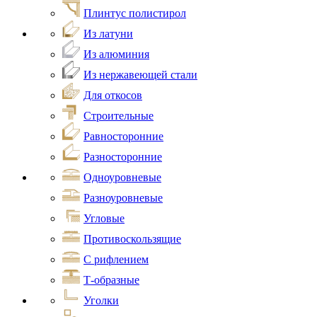
Плинтус полистирол
Из латуни
Из алюминия
Из нержавеющей стали
Для откосов
Строительные
Равносторонние
Разносторонние
Одноуровневые
Разноуровневые
Угловые
Противоскользящие
С рифлением
Т-образные
Уголки