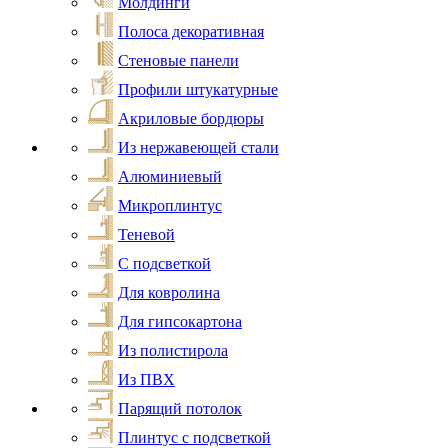
Молдинги
Полоса декоративная
Стеновые панели
Профили штукатурные
Акриловые бордюры
Из нержавеющей стали
Алюминиевый
Микроплинтус
Теневой
С подсветкой
Для ковролина
Для гипсокартона
Из полистирола
Из ПВХ
Парящий потолок
Плинтус с подсветкой