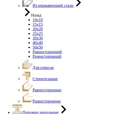
Из нержавеющей стали
Назад
10х10
15х15
20х20
25х25
30х30
40х40
50х50
Равносторонний
Разносторонний
Для откосов
Строительные
Равносторонние
Разносторонние
Порожки напольные