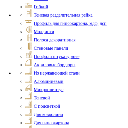
Гибкий
Теневая разделительная рейка
Профиль для гипсокартона, мдф, дсп
Молдинги
Полоса декоративная
Стеновые панели
Профили штукатурные
Акриловые бордюры
Из нержавеющей стали
Алюминиевый
Микроплинтус
Теневой
С подсветкой
Для ковролина
Для гипсокартона