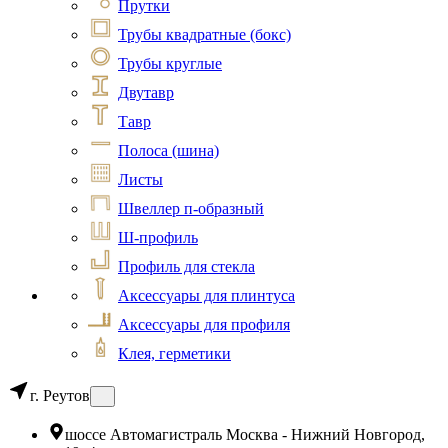
Прутки
Трубы квадратные (бокс)
Трубы круглые
Двутавр
Тавр
Полоса (шина)
Листы
Швеллер п-образный
Ш-профиль
Профиль для стекла
Аксессуары для плинтуса
Аксессуары для профиля
Клея, герметики
г. Реутов
шоссе Автомагистраль Москва - Нижний Новгород,