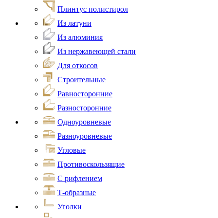
Плинтус полистирол
Из латуни
Из алюминия
Из нержавеющей стали
Для откосов
Строительные
Равносторонние
Разносторонние
Одноуровневые
Разноуровневые
Угловые
Противоскользящие
С рифлением
Т-образные
Уголки