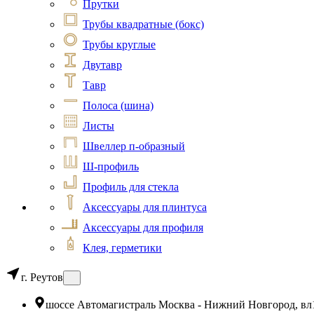
Прутки
Трубы квадратные (бокс)
Трубы круглые
Двутавр
Тавр
Полоса (шина)
Листы
Швеллер п-образный
Ш-профиль
Профиль для стекла
Аксессуары для плинтуса
Аксессуары для профиля
Клея, герметики
г. Реутов
шоссе Автомагистраль Москва - Нижний Новгород, вл