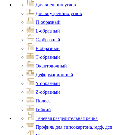
Для внешних углов
Для внутренних углов
П-образный
L-образный
С-образный
F-образный
Т-образный
Окантовочный
Деформационный
Y-образный
Z-образный
Полоса
Гибкий
Теневая разделительная рейка
Профиль для гипсокартона, мдф, дсп