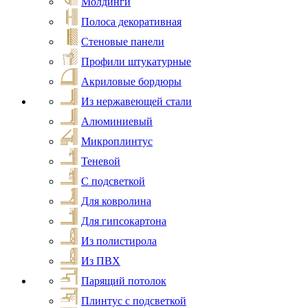
Молдинги
Полоса декоративная
Стеновые панели
Профили штукатурные
Акриловые бордюры
Из нержавеющей стали
Алюминиевый
Микроплинтус
Теневой
С подсветкой
Для ковролина
Для гипсокартона
Из полистирола
Из ПВХ
Парящий потолок
Плинтус с подсветкой