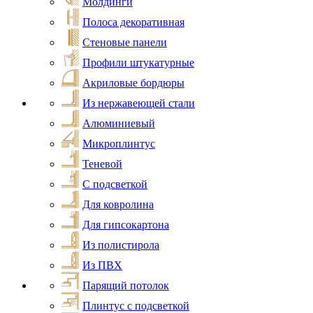
Молдинги
Полоса декоративная
Стеновые панели
Профили штукатурные
Акриловые бордюры
Из нержавеющей стали
Алюминиевый
Микроплинтус
Теневой
С подсветкой
Для ковролина
Для гипсокартона
Из полистирола
Из ПВХ
Парящий потолок
Плинтус с подсветкой