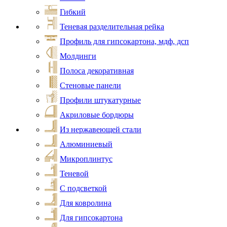
Гибкий
Теневая разделительная рейка
Профиль для гипсокартона, мдф, дсп
Молдинги
Полоса декоративная
Стеновые панели
Профили штукатурные
Акриловые бордюры
Из нержавеющей стали
Алюминиевый
Микроплинтус
Теневой
С подсветкой
Для ковролина
Для гипсокартона