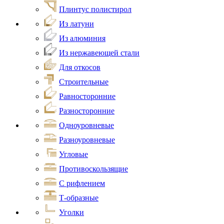
Плинтус полистирол
Из латуни
Из алюминия
Из нержавеющей стали
Для откосов
Строительные
Равносторонние
Разносторонние
Одноуровневые
Разноуровневые
Угловые
Противоскользящие
С рифлением
Т-образные
Уголки