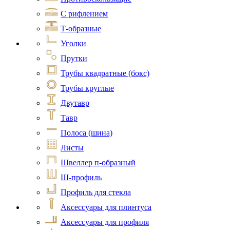
С рифлением
Т-образные
Уголки
Прутки
Трубы квадратные (бокс)
Трубы круглые
Двутавр
Тавр
Полоса (шина)
Листы
Швеллер п-образный
Ш-профиль
Профиль для стекла
Аксессуары для плинтуса
Аксессуары для профиля