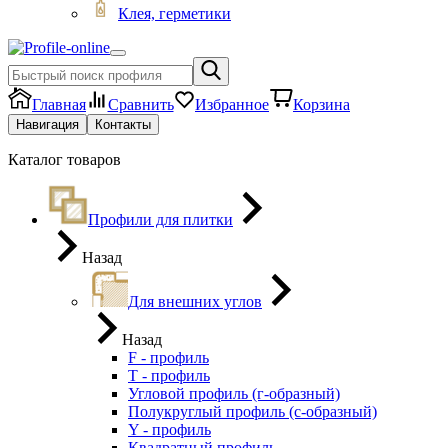
Клея, герметики
Главная
Сравнить
Избранное
Корзина
Навигация
Контакты
Каталог товаров
Профили для плитки
Назад
Для внешних углов
Назад
F - профиль
Т - профиль
Угловой профиль (г-образный)
Полукруглый профиль (с-образный)
Y - профиль
Квадратный профиль