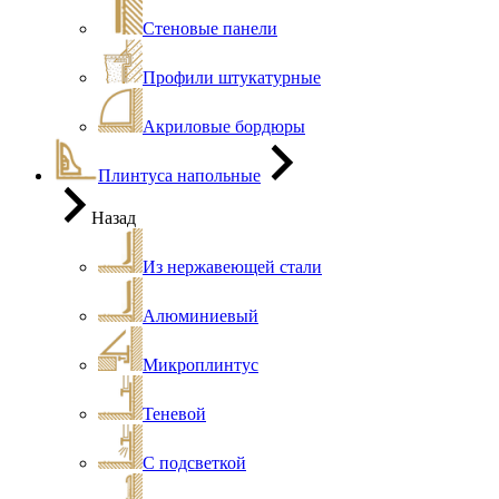
Стеновые панели
Профили штукатурные
Акриловые бордюры
Плинтуса напольные
Назад
Из нержавеющей стали
Алюминиевый
Микроплинтус
Теневой
С подсветкой