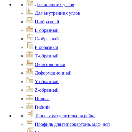
Для внешних углов
Для внутренних углов
П-образный
L-образный
С-образный
F-образный
Т-образный
Окантовочный
Деформационный
Y-образный
Z-образный
Полоса
Гибкий
Теневая разделительная рейка
Профиль для гипсокартона, мдф, дсп