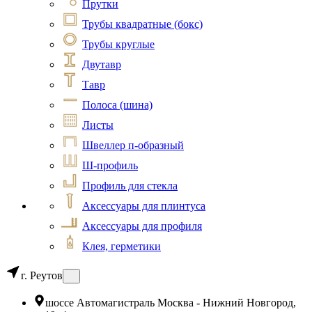
Прутки
Трубы квадратные (бокс)
Трубы круглые
Двутавр
Тавр
Полоса (шина)
Листы
Швеллер п-образный
Ш-профиль
Профиль для стекла
Аксессуары для плинтуса
Аксессуары для профиля
Клея, герметики
г. Реутов
шоссе Автомагистраль Москва - Нижний Новгород,