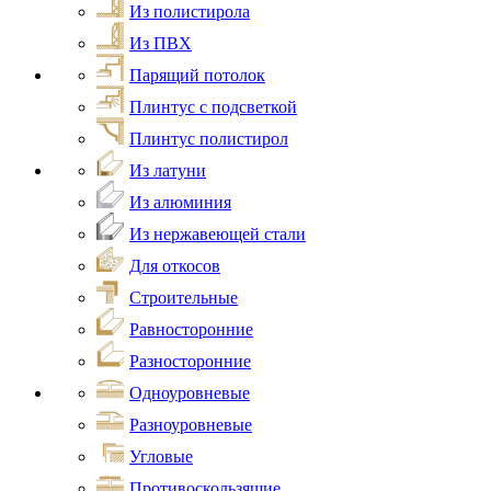
Из полистирола
Из ПВХ
Парящий потолок
Плинтус с подсветкой
Плинтус полистирол
Из латуни
Из алюминия
Из нержавеющей стали
Для откосов
Строительные
Равносторонние
Разносторонние
Одноуровневые
Разноуровневые
Угловые
Противоскользящие