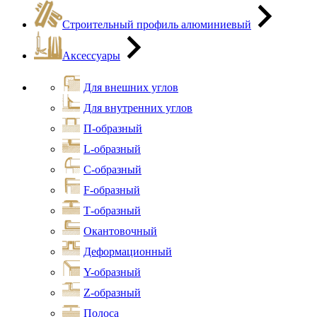
Строительный профиль алюминиевый
Аксессуары
Для внешних углов
Для внутренних углов
П-образный
L-образный
С-образный
F-образный
Т-образный
Окантовочный
Деформационный
Y-образный
Z-образный
Полоса