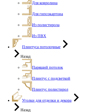
Для ковролина
Для гипсокартона
Из полистирола
Из ПВХ
Плинтуса потолочные
Назад
Парящий потолок
Плинтус с подсветкой
Плинтус полистирол
Уголки для отделки и декора
Назад