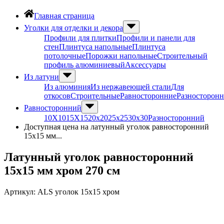
Главная страница
Уголки для отделки и декора
Профили для плитки
Профили и панели для
стен
Плинтуса напольные
Плинтуса
потолочные
Порожки напольные
Строительный
профиль алюминиевый
Аксессуары
Из латуни
Из алюминия
Из нержавеющей стали
Для
откосов
Строительные
Равносторонние
Разносторон
Равносторонний
10Х10
15Х15
20х20
25х25
30х30
Разносторонний
Доступная цена на латунный уголок равносторонний
15х15 мм...
Латунный уголок равносторонний
15х15 мм хром 270 см
Артикул:
ALS уголок 15х15 хром