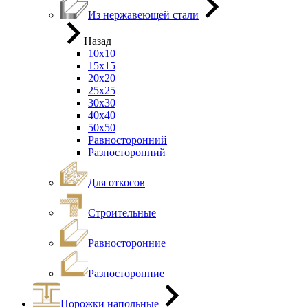
Из нержавеющей стали
Назад
10х10
15х15
20х20
25х25
30х30
40х40
50х50
Равносторонний
Разносторонний
Для откосов
Строительные
Равносторонние
Разносторонние
Порожки напольные