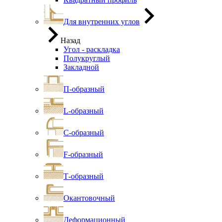
Для внутренних углов
Назад
Угол - раскладка
Полукруглый
Закладной
П-образный
L-образный
С-образный
F-образный
Т-образный
Окантовочный
Деформационный