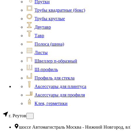
Прутки
Трубы квадратные (бокс)
Трубы круглые
Двутавр
Тавр
Полоса (шина)
Листы
Швеллер п-образный
Ш-профиль
Профиль для стекла
Аксессуары для плинтуса
Аксессуары для профиля
Клея, герметики
г. Реутов
шоссе Автомагистраль Москва - Нижний Новгород, вл