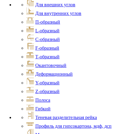
Для внешних углов
Для внутренних углов
П-образный
L-образный
С-образный
F-образный
Т-образный
Окантовочный
Деформационный
Y-образный
Z-образный
Полоса
Гибкий
Теневая разделительная рейка
Профиль для гипсокартона, мдф, дсп