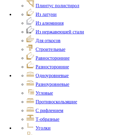
Плинтус полистирол
Из латуни
Из алюминия
Из нержавеющей стали
Для откосов
Строительные
Равносторонние
Разносторонние
Одноуровневые
Разноуровневые
Угловые
Противоскользящие
С рифлением
Т-образные
Уголки