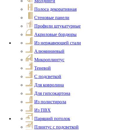
Молдинги
Полоса декоративная
Стеновые панели
Профили штукатурные
Акриловые бордюры
Из нержавеющей стали
Алюминиевый
Микроплинтус
Теневой
С подсветкой
Для ковролина
Для гипсокартона
Из полистирола
Из ПВХ
Парящий потолок
Плинтус с подсветкой