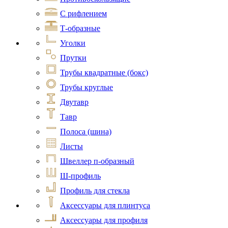
С рифлением
Т-образные
Уголки
Прутки
Трубы квадратные (бокс)
Трубы круглые
Двутавр
Тавр
Полоса (шина)
Листы
Швеллер п-образный
Ш-профиль
Профиль для стекла
Аксессуары для плинтуса
Аксессуары для профиля