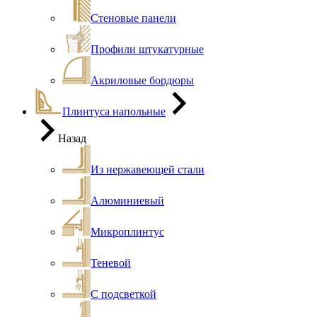
Стеновые панели
Профили штукатурные
Акриловые бордюры
Плинтуса напольные
Назад
Из нержавеющей стали
Алюминиевый
Микроплинтус
Теневой
С подсветкой