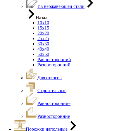
Из нержавеющей стали
Назад
10х10
15х15
20х20
25х25
30х30
40х40
50х50
Равносторонний
Разносторонний
Для откосов
Строительные
Равносторонние
Разносторонние
Порожки напольные