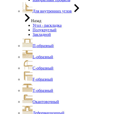
Для внутренних углов
Назад
Угол - раскладка
Полукруглый
Закладной
П-образный
L-образный
С-образный
F-образный
Т-образный
Окантовочный
Деформационный