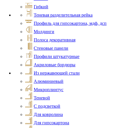
Гибкий
Теневая разделительная рейка
Профиль для гипсокартона, мдф, дсп
Молдинги
Полоса декоративная
Стеновые панели
Профили штукатурные
Акриловые бордюры
Из нержавеющей стали
Алюминиевый
Микроплинтус
Теневой
С подсветкой
Для ковролина
Для гипсокартона