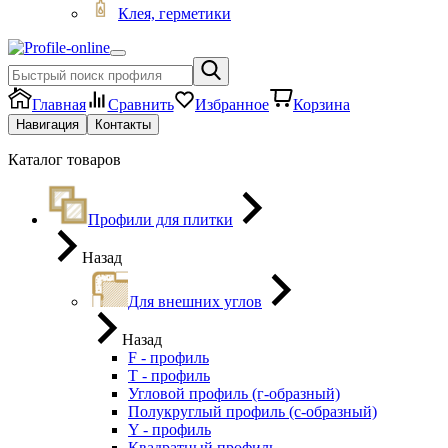
Клея, герметики
Главная
Сравнить
Избранное
Корзина
Навигация
Контакты
Каталог товаров
Профили для плитки
Назад
Для внешних углов
Назад
F - профиль
Т - профиль
Угловой профиль (г-образный)
Полукруглый профиль (с-образный)
Y - профиль
Квадратный профиль