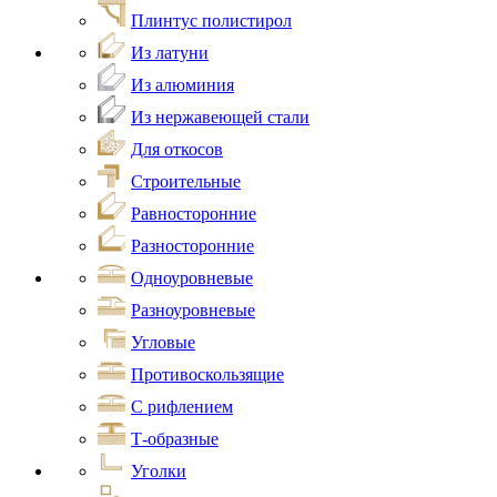
Плинтус полистирол
Из латуни
Из алюминия
Из нержавеющей стали
Для откосов
Строительные
Равносторонние
Разносторонние
Одноуровневые
Разноуровневые
Угловые
Противоскользящие
С рифлением
Т-образные
Уголки