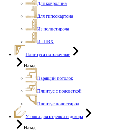
Для ковролина
Для гипсокартона
Из полистирола
Из ПВХ
Плинтуса потолочные
Назад
Парящий потолок
Плинтус с подсветкой
Плинтус полистирол
Уголки для отделки и декора
Назад