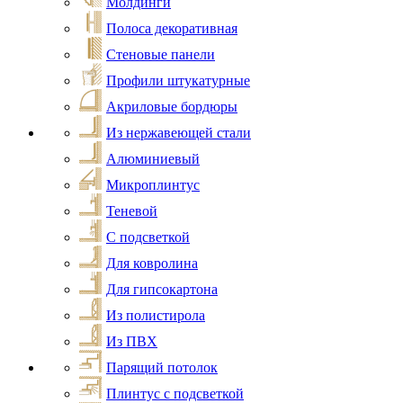
Молдинги
Полоса декоративная
Стеновые панели
Профили штукатурные
Акриловые бордюры
Из нержавеющей стали
Алюминиевый
Микроплинтус
Теневой
С подсветкой
Для ковролина
Для гипсокартона
Из полистирола
Из ПВХ
Парящий потолок
Плинтус с подсветкой