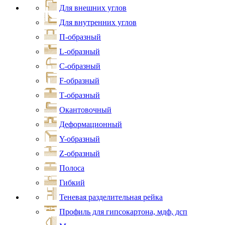
Для внешних углов
Для внутренних углов
П-образный
L-образный
С-образный
F-образный
Т-образный
Окантовочный
Деформационный
Y-образный
Z-образный
Полоса
Гибкий
Теневая разделительная рейка
Профиль для гипсокартона, мдф, дсп