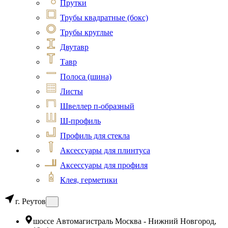
Прутки
Трубы квадратные (бокс)
Трубы круглые
Двутавр
Тавр
Полоса (шина)
Листы
Швеллер п-образный
Ш-профиль
Профиль для стекла
Аксессуары для плинтуса
Аксессуары для профиля
Клея, герметики
г. Реутов
шоссе Автомагистраль Москва - Нижний Новгород,