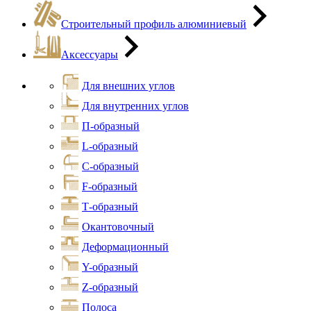
Строительный профиль алюминиевый
Аксессуары
Для внешних углов
Для внутренних углов
П-образный
L-образный
С-образный
F-образный
Т-образный
Окантовочный
Деформационный
Y-образный
Z-образный
Полоса