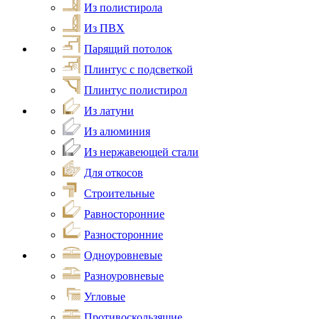
Из полистирола
Из ПВХ
Парящий потолок
Плинтус с подсветкой
Плинтус полистирол
Из латуни
Из алюминия
Из нержавеющей стали
Для откосов
Строительные
Равносторонние
Разносторонние
Одноуровневые
Разноуровневые
Угловые
Противоскользящие