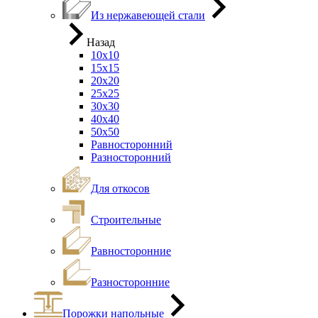
Из нержавеющей стали
Назад
10х10
15х15
20х20
25х25
30х30
40х40
50х50
Равносторонний
Разносторонний
Для откосов
Строительные
Равносторонние
Разносторонние
Порожки напольные