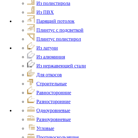
Из полистирола
Из ПВХ
Парящий потолок
Плинтус с подсветкой
Плинтус полистирол
Из латуни
Из алюминия
Из нержавеющей стали
Для откосов
Строительные
Равносторонние
Разносторонние
Одноуровневые
Разноуровневые
Угловые
Противоскользящие