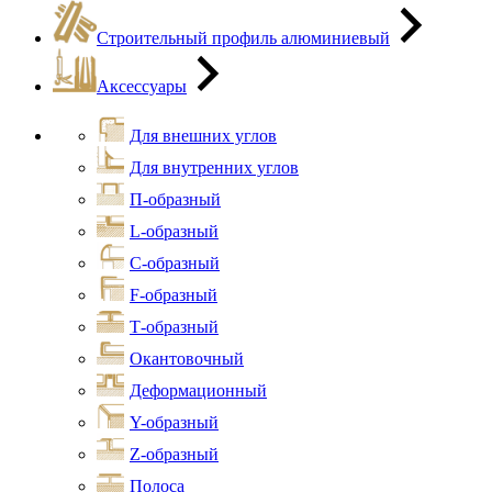
Строительный профиль алюминиевый
Аксессуары
Для внешних углов
Для внутренних углов
П-образный
L-образный
С-образный
F-образный
Т-образный
Окантовочный
Деформационный
Y-образный
Z-образный
Полоса