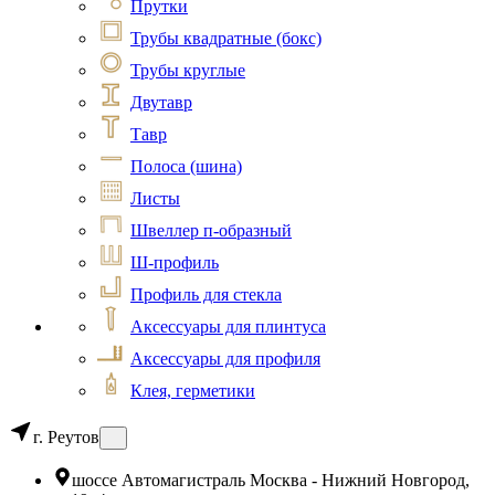
Прутки
Трубы квадратные (бокс)
Трубы круглые
Двутавр
Тавр
Полоса (шина)
Листы
Швеллер п-образный
Ш-профиль
Профиль для стекла
Аксессуары для плинтуса
Аксессуары для профиля
Клея, герметики
г. Реутов
шоссе Автомагистраль Москва - Нижний Новгород,