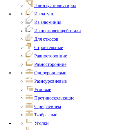
Плинтус полистирол
Из латуни
Из алюминия
Из нержавеющей стали
Для откосов
Строительные
Равносторонние
Разносторонние
Одноуровневые
Разноуровневые
Угловые
Противоскользящие
С рифлением
Т-образные
Уголки