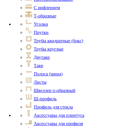
С рифлением
Т-образные
Уголки
Прутки
Трубы квадратные (бокс)
Трубы круглые
Двутавр
Тавр
Полоса (шина)
Листы
Швеллер п-образный
Ш-профиль
Профиль для стекла
Аксессуары для плинтуса
Аксессуары для профиля