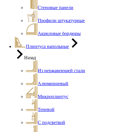
Стеновые панели
Профили штукатурные
Акриловые бордюры
Плинтуса напольные
Назад
Из нержавеющей стали
Алюминиевый
Микроплинтус
Теневой
С подсветкой