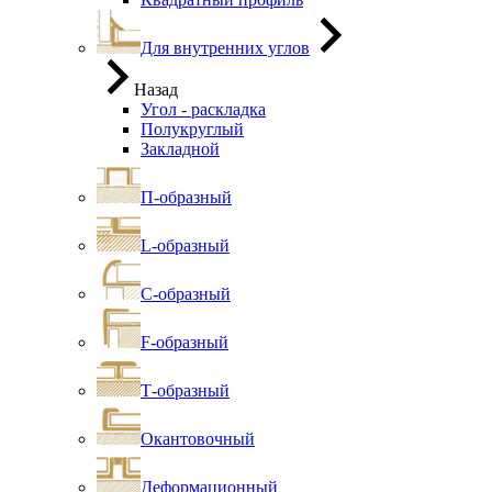
Для внутренних углов
Назад
Угол - раскладка
Полукруглый
Закладной
П-образный
L-образный
С-образный
F-образный
Т-образный
Окантовочный
Деформационный