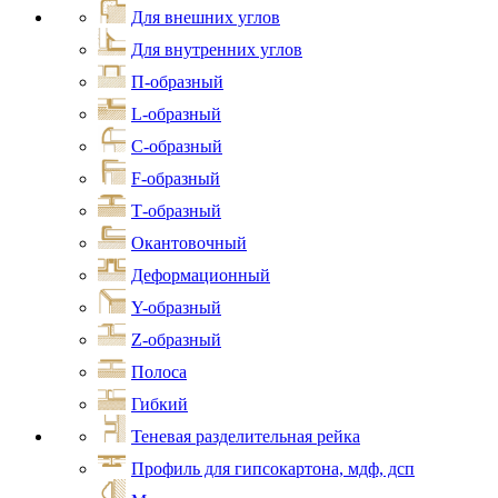
Для внешних углов
Для внутренних углов
П-образный
L-образный
С-образный
F-образный
Т-образный
Окантовочный
Деформационный
Y-образный
Z-образный
Полоса
Гибкий
Теневая разделительная рейка
Профиль для гипсокартона, мдф, дсп