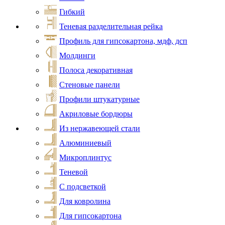
Гибкий
Теневая разделительная рейка
Профиль для гипсокартона, мдф, дсп
Молдинги
Полоса декоративная
Стеновые панели
Профили штукатурные
Акриловые бордюры
Из нержавеющей стали
Алюминиевый
Микроплинтус
Теневой
С подсветкой
Для ковролина
Для гипсокартона