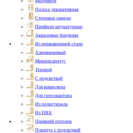
Молдинги
Полоса декоративная
Стеновые панели
Профили штукатурные
Акриловые бордюры
Из нержавеющей стали
Алюминиевый
Микроплинтус
Теневой
С подсветкой
Для ковролина
Для гипсокартона
Из полистирола
Из ПВХ
Парящий потолок
Плинтус с подсветкой