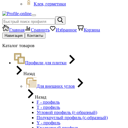
Клея, герметики
Главная
Сравнить
Избранное
Корзина
Навигация
Контакты
Каталог товаров
Профили для плитки
Назад
Для внешних углов
Назад
F - профиль
Т - профиль
Угловой профиль (г-образный)
Полукруглый профиль (с-образный)
Y - профиль
Квадратный профиль