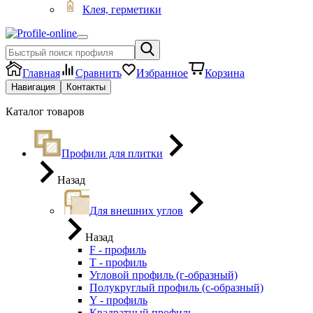
Клея, герметики
Главная
Сравнить
Избранное
Корзина
Навигация
Контакты
Каталог товаров
Профили для плитки
Назад
Для внешних углов
Назад
F - профиль
Т - профиль
Угловой профиль (г-образный)
Полукруглый профиль (с-образный)
Y - профиль
Квадратный профиль