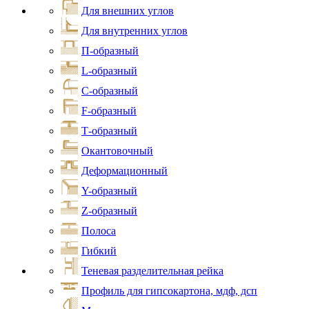
Для внешних углов
Для внутренних углов
П-образный
L-образный
С-образный
F-образный
Т-образный
Окантовочный
Деформационный
Y-образный
Z-образный
Полоса
Гибкий
Теневая разделительная рейка
Профиль для гипсокартона, мдф, дсп