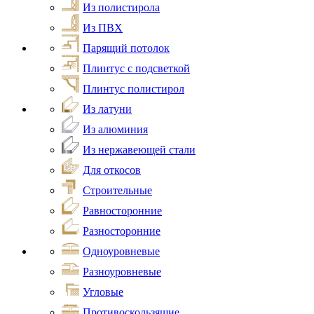
Из полистирола
Из ПВХ
Парящий потолок
Плинтус с подсветкой
Плинтус полистирол
Из латуни
Из алюминия
Из нержавеющей стали
Для откосов
Строительные
Равносторонние
Разносторонние
Одноуровневые
Разноуровневые
Угловые
Противоскользящие