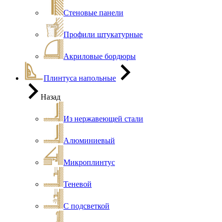
Стеновые панели
Профили штукатурные
Акриловые бордюры
Плинтуса напольные
Назад
Из нержавеющей стали
Алюминиевый
Микроплинтус
Теневой
С подсветкой