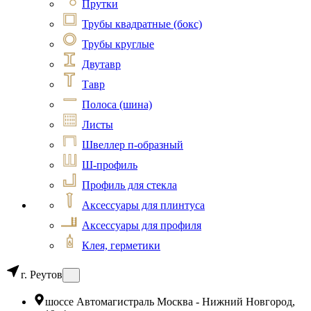
Прутки
Трубы квадратные (бокс)
Трубы круглые
Двутавр
Тавр
Полоса (шина)
Листы
Швеллер п-образный
Ш-профиль
Профиль для стекла
Аксессуары для плинтуса
Аксессуары для профиля
Клея, герметики
г. Реутов
шоссе Автомагистраль Москва - Нижний Новгород,