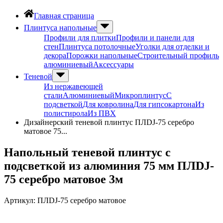
Главная страница
Плинтуса напольные
Профили для плитки
Профили и панели для
стен
Плинтуса потолочные
Уголки для отделки и
декора
Порожки напольные
Строительный профиль
алюминиевый
Аксессуары
Теневой
Из нержавеющей
стали
Алюминиевый
Микроплинтус
С
подсветкой
Для ковролина
Для гипсокартона
Из
полистирола
Из ПВХ
Дизайнерский теневой плинтус ПЛDJ-75 серебро
матовое 75...
Напольный теневой плинтус с
подсветкой из алюминия 75 мм ПЛDJ-
75 серебро матовое 3м
Артикул:
ПЛDJ-75 серебро матовое