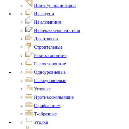
Плинтус полистирол
Из латуни
Из алюминия
Из нержавеющей стали
Для откосов
Строительные
Равносторонние
Разносторонние
Одноуровневые
Разноуровневые
Угловые
Противоскользящие
С рифлением
Т-образные
Уголки