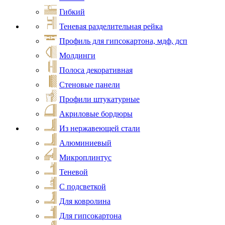
Гибкий
Теневая разделительная рейка
Профиль для гипсокартона, мдф, дсп
Молдинги
Полоса декоративная
Стеновые панели
Профили штукатурные
Акриловые бордюры
Из нержавеющей стали
Алюминиевый
Микроплинтус
Теневой
С подсветкой
Для ковролина
Для гипсокартона