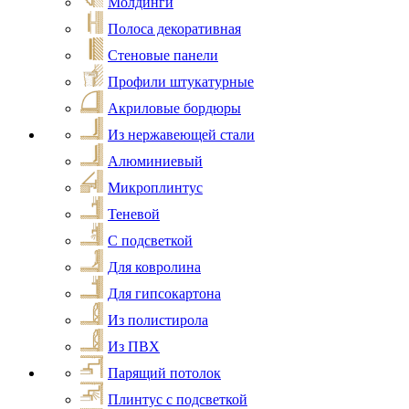
Молдинги
Полоса декоративная
Стеновые панели
Профили штукатурные
Акриловые бордюры
Из нержавеющей стали
Алюминиевый
Микроплинтус
Теневой
С подсветкой
Для ковролина
Для гипсокартона
Из полистирола
Из ПВХ
Парящий потолок
Плинтус с подсветкой