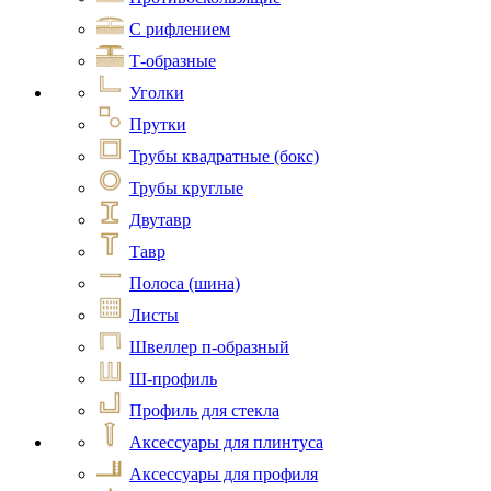
С рифлением
Т-образные
Уголки
Прутки
Трубы квадратные (бокс)
Трубы круглые
Двутавр
Тавр
Полоса (шина)
Листы
Швеллер п-образный
Ш-профиль
Профиль для стекла
Аксессуары для плинтуса
Аксессуары для профиля