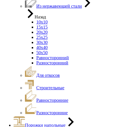
Из нержавеющей стали
Назад
10х10
15х15
20х20
25х25
30х30
40х40
50х50
Равносторонний
Разносторонний
Для откосов
Строительные
Равносторонние
Разносторонние
Порожки напольные