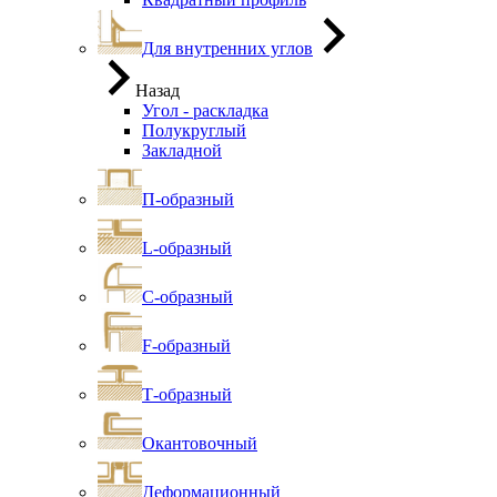
Для внутренних углов
Назад
Угол - раскладка
Полукруглый
Закладной
П-образный
L-образный
С-образный
F-образный
Т-образный
Окантовочный
Деформационный