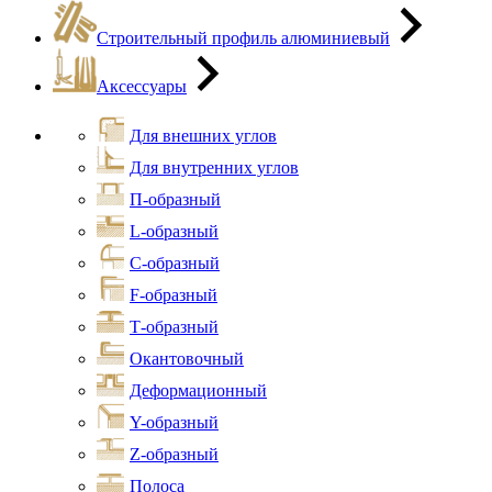
Строительный профиль алюминиевый
Аксессуары
Для внешних углов
Для внутренних углов
П-образный
L-образный
С-образный
F-образный
Т-образный
Окантовочный
Деформационный
Y-образный
Z-образный
Полоса