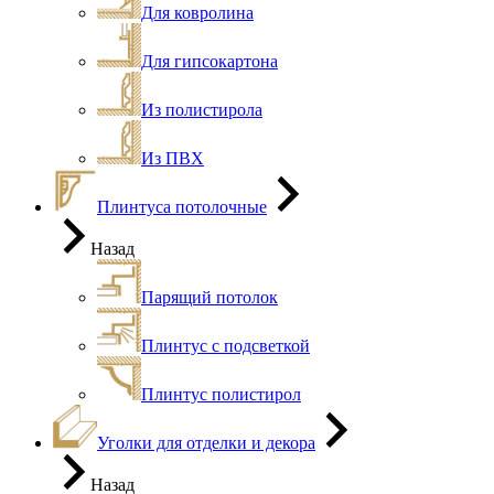
Для ковролина
Для гипсокартона
Из полистирола
Из ПВХ
Плинтуса потолочные
Назад
Парящий потолок
Плинтус с подсветкой
Плинтус полистирол
Уголки для отделки и декора
Назад