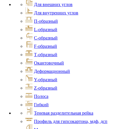
Для внешних углов
Для внутренних углов
П-образный
L-образный
С-образный
F-образный
Т-образный
Окантовочный
Деформационный
Y-образный
Z-образный
Полоса
Гибкий
Теневая разделительная рейка
Профиль для гипсокартона, мдф, дсп