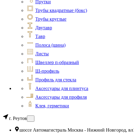
Прутки
Трубы квадратные (бокс)
Трубы круглые
Двутавр
Тавр
Полоса (шина)
Листы
Швеллер п-образный
Ш-профиль
Профиль для стекла
Аксессуары для плинтуса
Аксессуары для профиля
Клея, герметики
г. Реутов
шоссе Автомагистраль Москва - Нижний Новгород, вл