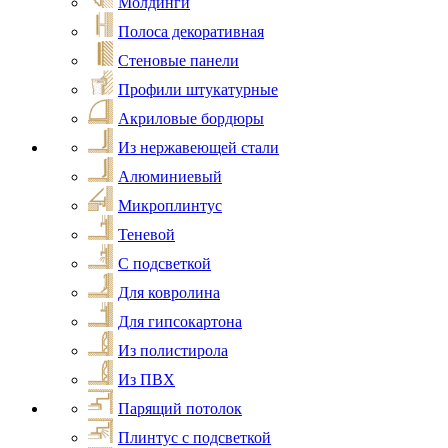
Молдинги
Полоса декоративная
Стеновые панели
Профили штукатурные
Акриловые бордюры
Из нержавеющей стали
Алюминиевый
Микроплинтус
Теневой
С подсветкой
Для ковролина
Для гипсокартона
Из полистирола
Из ПВХ
Парящий потолок
Плинтус с подсветкой