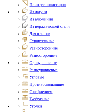
Плинтус полистирол
Из латуни
Из алюминия
Из нержавеющей стали
Для откосов
Строительные
Равносторонние
Разносторонние
Одноуровневые
Разноуровневые
Угловые
Противоскользящие
С рифлением
Т-образные
Уголки