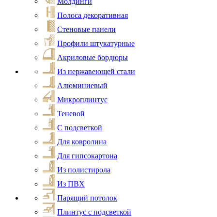
Молдинги
Полоса декоративная
Стеновые панели
Профили штукатурные
Акриловые бордюры
Из нержавеющей стали
Алюминиевый
Микроплинтус
Теневой
С подсветкой
Для ковролина
Для гипсокартона
Из полистирола
Из ПВХ
Парящий потолок
Плинтус с подсветкой