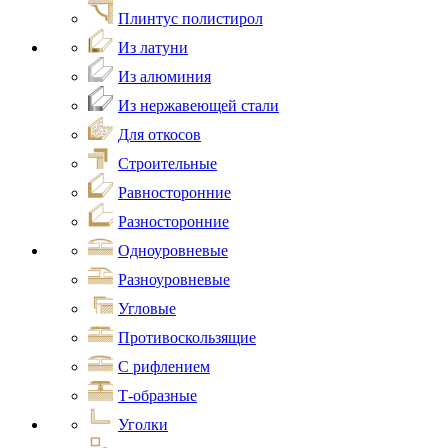
Плинтус полистирол
Из латуни
Из алюминия
Из нержавеющей стали
Для откосов
Строительные
Равносторонние
Разносторонние
Одноуровневые
Разноуровневые
Угловые
Противоскользящие
С рифлением
Т-образные
Уголки