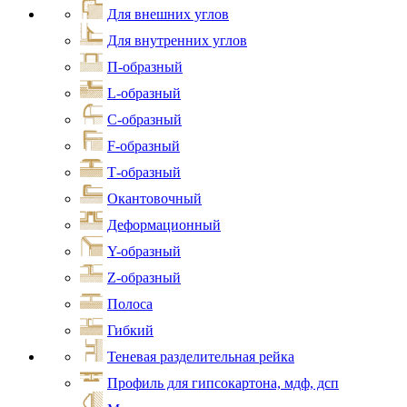
Для внешних углов
Для внутренних углов
П-образный
L-образный
С-образный
F-образный
Т-образный
Окантовочный
Деформационный
Y-образный
Z-образный
Полоса
Гибкий
Теневая разделительная рейка
Профиль для гипсокартона, мдф, дсп