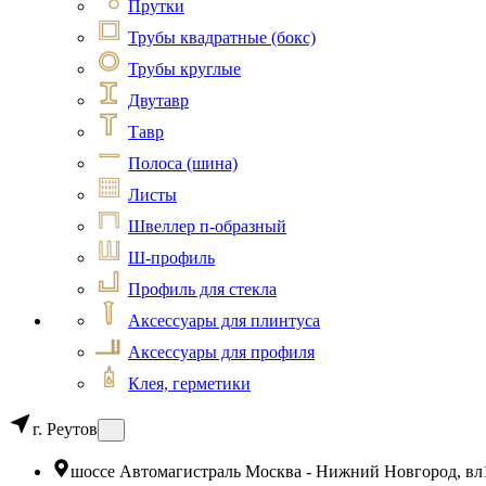
Прутки
Трубы квадратные (бокс)
Трубы круглые
Двутавр
Тавр
Полоса (шина)
Листы
Швеллер п-образный
Ш-профиль
Профиль для стекла
Аксессуары для плинтуса
Аксессуары для профиля
Клея, герметики
г. Реутов
шоссе Автомагистраль Москва - Нижний Новгород, вл