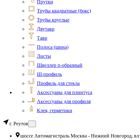
Прутки
Трубы квадратные (бокс)
Трубы круглые
Двутавр
Тавр
Полоса (шина)
Листы
Швеллер п-образный
Ш-профиль
Профиль для стекла
Аксессуары для плинтуса
Аксессуары для профиля
Клея, герметики
г. Реутов
шоссе Автомагистраль Москва - Нижний Новгород, вл