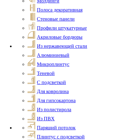
Молдинги
Полоса декоративная
Стеновые панели
Профили штукатурные
Акриловые бордюры
Из нержавеющей стали
Алюминиевый
Микроплинтус
Теневой
С подсветкой
Для ковролина
Для гипсокартона
Из полистирола
Из ПВХ
Парящий потолок
Плинтус с подсветкой