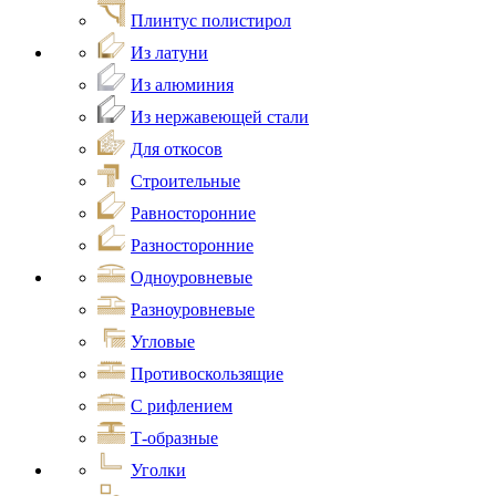
Плинтус полистирол
Из латуни
Из алюминия
Из нержавеющей стали
Для откосов
Строительные
Равносторонние
Разносторонние
Одноуровневые
Разноуровневые
Угловые
Противоскользящие
С рифлением
Т-образные
Уголки