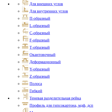
Для внешних углов
Для внутренних углов
П-образный
L-образный
С-образный
F-образный
Т-образный
Окантовочный
Деформационный
Y-образный
Z-образный
Полоса
Гибкий
Теневая разделительная рейка
Профиль для гипсокартона, мдф, дсп