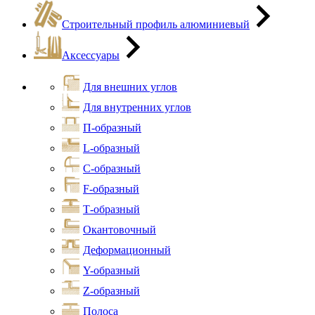
Строительный профиль алюминиевый
Аксессуары
Для внешних углов
Для внутренних углов
П-образный
L-образный
С-образный
F-образный
Т-образный
Окантовочный
Деформационный
Y-образный
Z-образный
Полоса