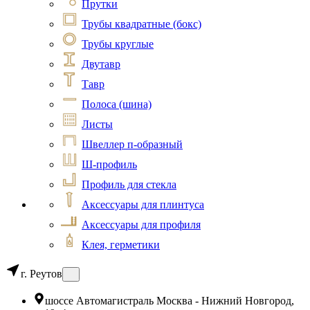
Прутки
Трубы квадратные (бокс)
Трубы круглые
Двутавр
Тавр
Полоса (шина)
Листы
Швеллер п-образный
Ш-профиль
Профиль для стекла
Аксессуары для плинтуса
Аксессуары для профиля
Клея, герметики
г. Реутов
шоссе Автомагистраль Москва - Нижний Новгород,