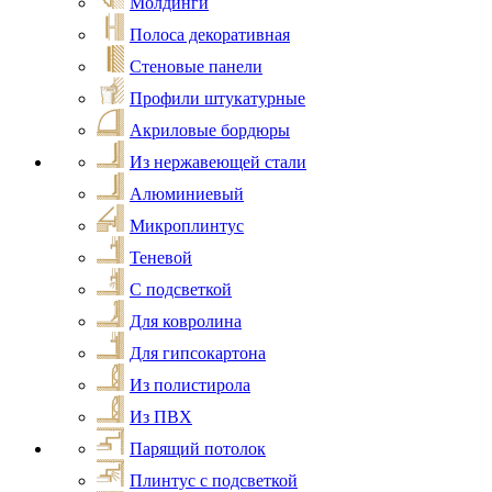
Молдинги
Полоса декоративная
Стеновые панели
Профили штукатурные
Акриловые бордюры
Из нержавеющей стали
Алюминиевый
Микроплинтус
Теневой
С подсветкой
Для ковролина
Для гипсокартона
Из полистирола
Из ПВХ
Парящий потолок
Плинтус с подсветкой