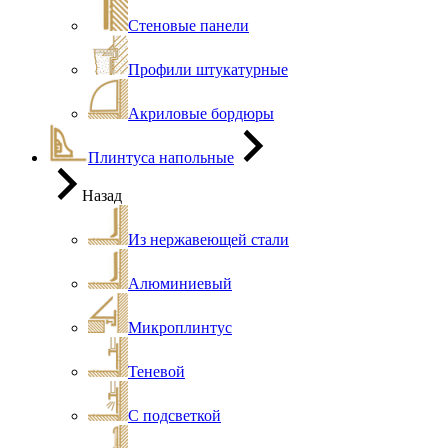
Стеновые панели
Профили штукатурные
Акриловые бордюры
Плинтуса напольные
Назад
Из нержавеющей стали
Алюминиевый
Микроплинтус
Теневой
С подсветкой