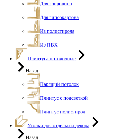
Для ковролина
Для гипсокартона
Из полистирола
Из ПВХ
Плинтуса потолочные
Назад
Парящий потолок
Плинтус с подсветкой
Плинтус полистирол
Уголки для отделки и декора
Назад