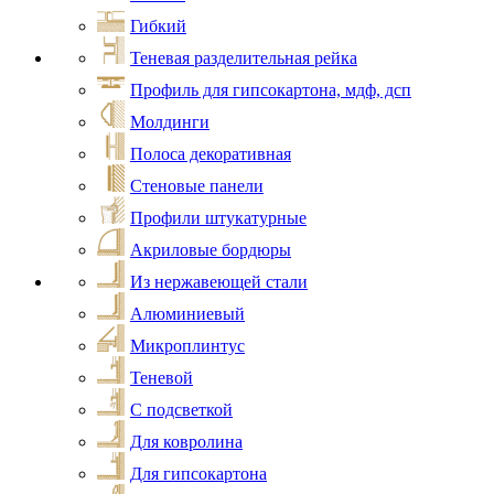
Гибкий
Теневая разделительная рейка
Профиль для гипсокартона, мдф, дсп
Молдинги
Полоса декоративная
Стеновые панели
Профили штукатурные
Акриловые бордюры
Из нержавеющей стали
Алюминиевый
Микроплинтус
Теневой
С подсветкой
Для ковролина
Для гипсокартона