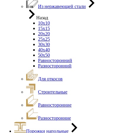
Из нержавеющей стали
Назад
10х10
15х15
20х20
25х25
30х30
40х40
50х50
Равносторонний
Разносторонний
Для откосов
Строительные
Равносторонние
Разносторонние
Порожки напольные