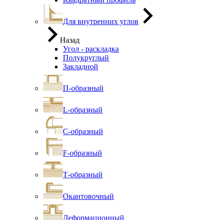
Для внутренних углов
Назад
Угол - раскладка
Полукруглый
Закладной
П-образный
L-образный
С-образный
F-образный
Т-образный
Окантовочный
Деформационный