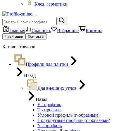
Клея, герметики
Главная
Сравнить
Избранное
Корзина
Навигация
Контакты
Каталог товаров
Профили для плитки
Назад
Для внешних углов
Назад
F - профиль
Т - профиль
Угловой профиль (г-образный)
Полукруглый профиль (с-образный)
Y - профиль
Квадратный профиль