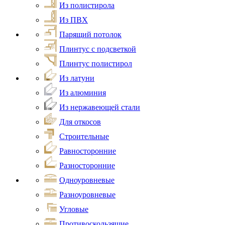
Из полистирола
Из ПВХ
Парящий потолок
Плинтус с подсветкой
Плинтус полистирол
Из латуни
Из алюминия
Из нержавеющей стали
Для откосов
Строительные
Равносторонние
Разносторонние
Одноуровневые
Разноуровневые
Угловые
Противоскользящие