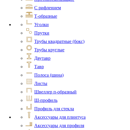
С рифлением
Т-образные
Уголки
Прутки
Трубы квадратные (бокс)
Трубы круглые
Двутавр
Тавр
Полоса (шина)
Листы
Швеллер п-образный
Ш-профиль
Профиль для стекла
Аксессуары для плинтуса
Аксессуары для профиля