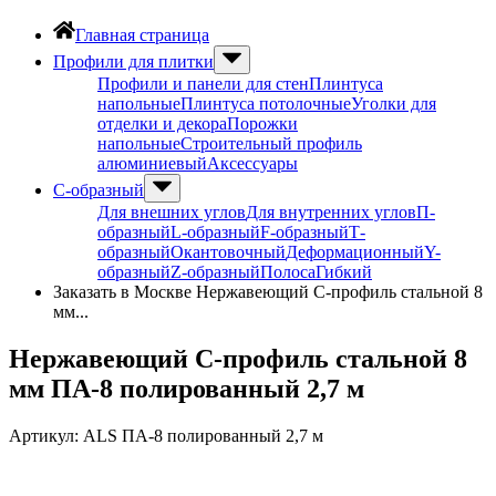
Главная страница
Профили для плитки
Профили и панели для стен
Плинтуса
напольные
Плинтуса потолочные
Уголки для
отделки и декора
Порожки
напольные
Строительный профиль
алюминиевый
Аксессуары
С-образный
Для внешних углов
Для внутренних углов
П-
образный
L-образный
F-образный
Т-
образный
Окантовочный
Деформационный
Y-
образный
Z-образный
Полоса
Гибкий
Заказать в Москве Нержавеющий С-профиль стальной 8
мм...
Нержавеющий С-профиль стальной 8
мм ПА-8 полированный 2,7 м
Артикул:
ALS ПА-8 полированный 2,7 м