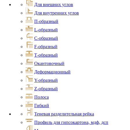
Для внешних углов
Для внутренних углов
П-образный
L-образный
С-образный
F-образный
Т-образный
Окантовочный
Деформационный
Y-образный
Z-образный
Полоса
Гибкий
Теневая разделительная рейка
Профиль для гипсокартона, мдф, дсп