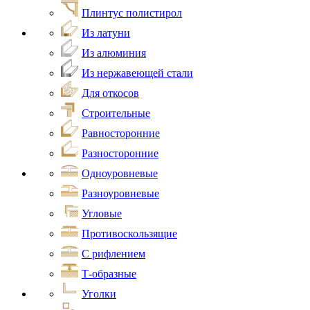
Плинтус полистирол
Из латуни
Из алюминия
Из нержавеющей стали
Для откосов
Строительные
Равносторонние
Разносторонние
Одноуровневые
Разноуровневые
Угловые
Противоскользящие
С рифлением
Т-образные
Уголки