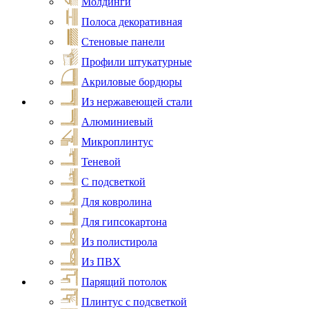
Молдинги
Полоса декоративная
Стеновые панели
Профили штукатурные
Акриловые бордюры
Из нержавеющей стали
Алюминиевый
Микроплинтус
Теневой
С подсветкой
Для ковролина
Для гипсокартона
Из полистирола
Из ПВХ
Парящий потолок
Плинтус с подсветкой