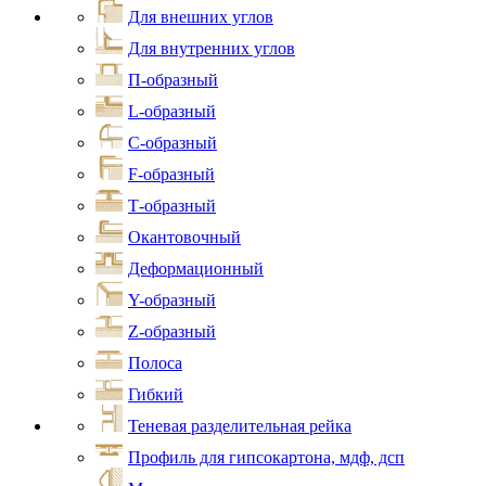
Для внешних углов
Для внутренних углов
П-образный
L-образный
С-образный
F-образный
Т-образный
Окантовочный
Деформационный
Y-образный
Z-образный
Полоса
Гибкий
Теневая разделительная рейка
Профиль для гипсокартона, мдф, дсп