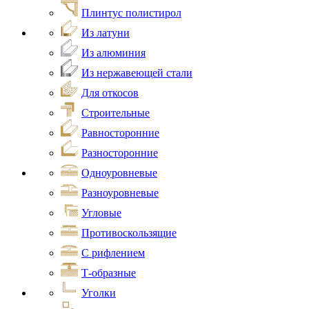
Плинтус полистирол
Из латуни
Из алюминия
Из нержавеющей стали
Для откосов
Строительные
Равносторонние
Разносторонние
Одноуровневые
Разноуровневые
Угловые
Противоскользящие
С рифлением
Т-образные
Уголки