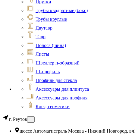
Прутки
Трубы квадратные (бокс)
Трубы круглые
Двутавр
Тавр
Полоса (шина)
Листы
Швеллер п-образный
Ш-профиль
Профиль для стекла
Аксессуары для плинтуса
Аксессуары для профиля
Клея, герметики
г. Реутов
шоссе Автомагистраль Москва - Нижний Новгород, вл