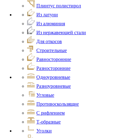
Плинтус полистирол
Из латуни
Из алюминия
Из нержавеющей стали
Для откосов
Строительные
Равносторонние
Разносторонние
Одноуровневые
Разноуровневые
Угловые
Противоскользящие
С рифлением
Т-образные
Уголки