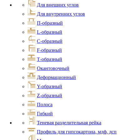
Для внешних углов
Для внутренних углов
П-образный
L-образный
С-образный
F-образный
Т-образный
Окантовочный
Деформационный
Y-образный
Z-образный
Полоса
Гибкий
Теневая разделительная рейка
Профиль для гипсокартона, мдф, дсп