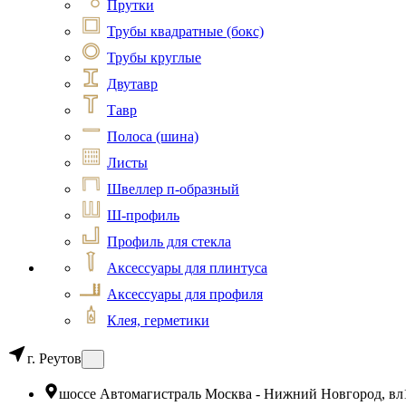
Прутки
Трубы квадратные (бокс)
Трубы круглые
Двутавр
Тавр
Полоса (шина)
Листы
Швеллер п-образный
Ш-профиль
Профиль для стекла
Аксессуары для плинтуса
Аксессуары для профиля
Клея, герметики
г. Реутов
шоссе Автомагистраль Москва - Нижний Новгород, вл