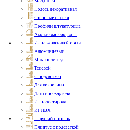
Молдинги
Полоса декоративная
Стеновые панели
Профили штукатурные
Акриловые бордюры
Из нержавеющей стали
Алюминиевый
Микроплинтус
Теневой
С подсветкой
Для ковролина
Для гипсокартона
Из полистирола
Из ПВХ
Парящий потолок
Плинтус с подсветкой