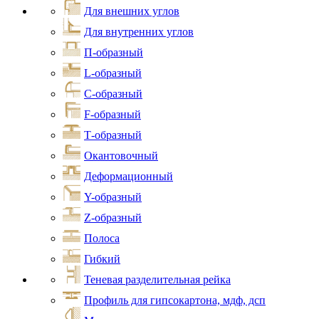
Для внешних углов
Для внутренних углов
П-образный
L-образный
С-образный
F-образный
Т-образный
Окантовочный
Деформационный
Y-образный
Z-образный
Полоса
Гибкий
Теневая разделительная рейка
Профиль для гипсокартона, мдф, дсп