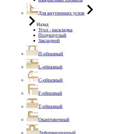
Для внутренних углов
Назад
Угол - раскладка
Полукруглый
Закладной
П-образный
L-образный
С-образный
F-образный
Т-образный
Окантовочный
Деформационный