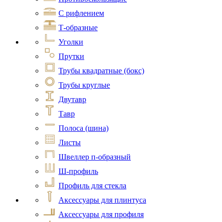
С рифлением
Т-образные
Уголки
Прутки
Трубы квадратные (бокс)
Трубы круглые
Двутавр
Тавр
Полоса (шина)
Листы
Швеллер п-образный
Ш-профиль
Профиль для стекла
Аксессуары для плинтуса
Аксессуары для профиля